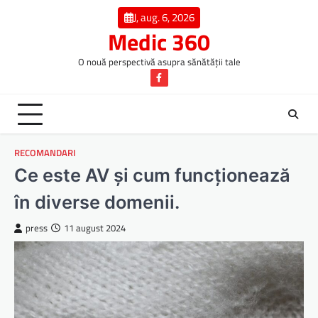
Skip
J, aug. 6, 2026
to
Medic 360
content
O nouă perspectivă asupra sănătății tale
Facebook
RECOMANDARI
Ce este AV și cum funcționează
în diverse domenii.
press
11 august 2024