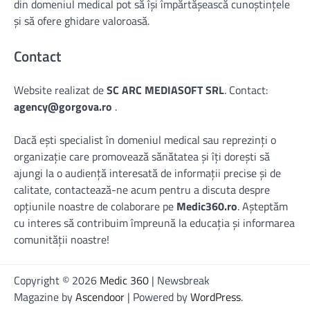
din domeniul medical pot să își împărtășească cunoștințele
și să ofere ghidare valoroasă.
Contact
Website realizat de
SC ARC MEDIASOFT SRL
. Contact:
agency@gorgova.ro
.
Dacă ești specialist în domeniul medical sau reprezinți o
organizație care promovează sănătatea și îți dorești să
ajungi la o audiență interesată de informații precise și de
calitate, contactează-ne acum pentru a discuta despre
opțiunile noastre de colaborare pe
Medic360.ro
. Așteptăm
cu interes să contribuim împreună la educația și informarea
comunității noastre!
Copyright © 2026
Medic 360
| Newsbreak
Magazine by
Ascendoor
| Powered by
WordPress
.