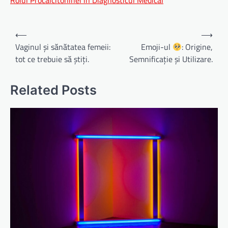
Rolul Procalcitoninei în Diagnosticul Medical
Navigare
⟵
⟶
în
Vaginul și sănătatea femeii:
Emoji-ul
: Origine,
tot ce trebuie să știți.
Semnificație și Utilizare.
articole
Related Posts