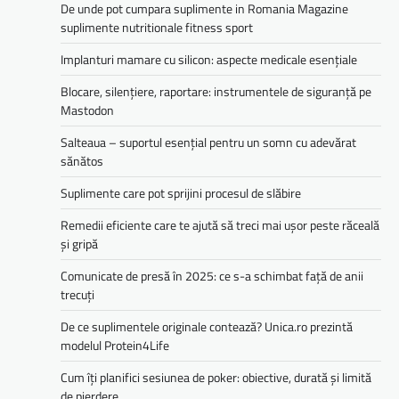
De unde pot cumpara suplimente in Romania Magazine
suplimente nutritionale fitness sport
Implanturi mamare cu silicon: aspecte medicale esențiale
Blocare, silențiere, raportare: instrumentele de siguranță pe
Mastodon
Salteaua – suportul esențial pentru un somn cu adevărat
sănătos
Suplimente care pot sprijini procesul de slăbire
Remedii eficiente care te ajută să treci mai ușor peste răceală
și gripă
Comunicate de presă în 2025: ce s-a schimbat față de anii
trecuți
De ce suplimentele originale contează? Unica.ro prezintă
modelul Protein4Life
Cum îți planifici sesiunea de poker: obiective, durată și limită
de pierdere