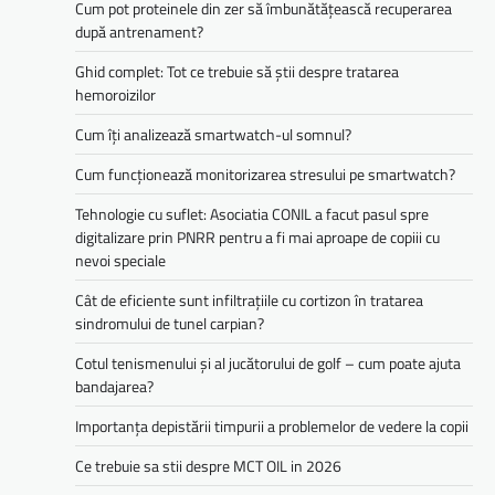
Cum pot proteinele din zer să îmbunătățească recuperarea
după antrenament?
Ghid complet: Tot ce trebuie să știi despre tratarea
hemoroizilor
Cum îți analizează smartwatch-ul somnul?
Cum funcționează monitorizarea stresului pe smartwatch?
Tehnologie cu suflet: Asociatia CONIL a facut pasul spre
digitalizare prin PNRR pentru a fi mai aproape de copiii cu
nevoi speciale
Cât de eficiente sunt infiltrațiile cu cortizon în tratarea
sindromului de tunel carpian?
Cotul tenismenului și al jucătorului de golf – cum poate ajuta
bandajarea?
Importanța depistării timpurii a problemelor de vedere la copii
Ce trebuie sa stii despre MCT OIL in 2026