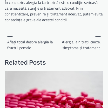
În concluzie, alergia la tartrazină este o condiție serioasă
care necesită atenție și tratament adecvat. Prin
conștientizare, prevenire și tratament adecvat, putem evita
consecințele grave ale acestei condiții.
Navigare
⟵
⟶
în
Aflați totul despre alergia la
Alergia la nitrați: cauze,
fructul pomelo
simptome și tratament.
articole
Related Posts