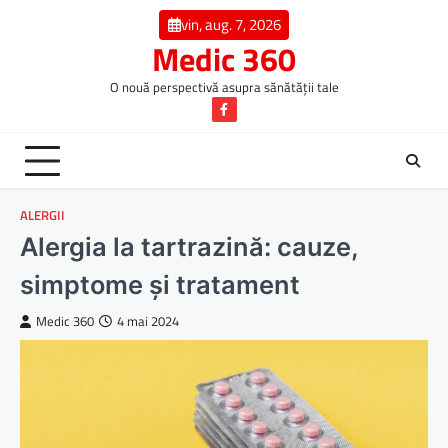
Skip
vin, aug. 7, 2026
to
Medic 360
content
O nouă perspectivă asupra sănătății tale
Facebook
ALERGII
Alergia la tartrazină: cauze,
simptome și tratament
Medic 360
4 mai 2024