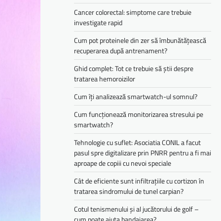
Cancer colorectal: simptome care trebuie
investigate rapid
Cum pot proteinele din zer să îmbunătățească
recuperarea după antrenament?
Ghid complet: Tot ce trebuie să știi despre
tratarea hemoroizilor
Cum îți analizează smartwatch-ul somnul?
Cum funcționează monitorizarea stresului pe
smartwatch?
Tehnologie cu suflet: Asociatia CONIL a facut
pasul spre digitalizare prin PNRR pentru a fi mai
aproape de copiii cu nevoi speciale
Cât de eficiente sunt infiltrațiile cu cortizon în
tratarea sindromului de tunel carpian?
Cotul tenismenului și al jucătorului de golf –
cum poate ajuta bandajarea?