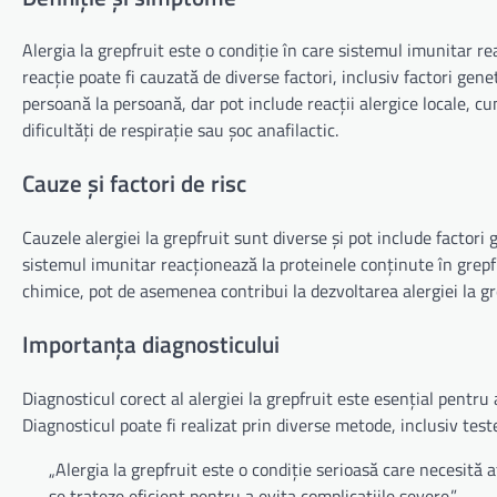
Alergia la grepfruit este o condiție în care sistemul imunitar r
reacție poate fi cauzată de diverse factori, inclusiv factori gene
persoană la persoană, dar pot include reacții alergice locale, cum
dificultăți de respirație sau șoc anafilactic.
Cauze și factori de risc
Cauzele alergiei la grepfruit sunt diverse și pot include factori 
sistemul imunitar reacționează la proteinele conținute în grepfr
chimice, pot de asemenea contribui la dezvoltarea alergiei la gr
Importanța diagnosticului
Diagnosticul corect al alergiei la grepfruit este esențial pentru 
Diagnosticul poate fi realizat prin diverse metode, inclusiv test
„Alergia la grepfruit este o condiție serioasă care necesită
se trateze eficient pentru a evita complicațiile severe.”