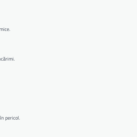
emice.
ncărimi.
în pericol.