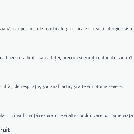
ană, dar pot include reacții alergice locale și reacții alergice sist
rea buzelor, a limbii sau a feței, precum și erupții cutanate sau mâ
cultăți de respirație, șoc anafilactic, și alte simptome severe.
actic, insuficiență respiratorie și alte condiții care pot pune viața 
ruit