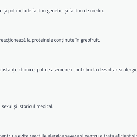
e și pot include factori genetici și factori de mediu.
reacționează la proteinele conținute în grepfruit.
substanțe chimice, pot de asemenea contribui la dezvoltarea alergie
 sexul și istoricul medical.
pentru a evita reacțiile alergice severe și pentru a trata eficient 