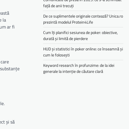
față de anii trecuți
eastă
De ce suplimentele originale contează? Unica.ro
e la
prezintă modelul Protein4Life
um ar fi
Cum îți planifici sesiunea de poker: obiective,
durată și limită de pierdere
HUD și statistici în poker online: ce înseamnă și
cum le folosești
 care
Keyword research în profunzime: de la idei
e substanțe
generale la intenție de căutare clară
le.
ct și să