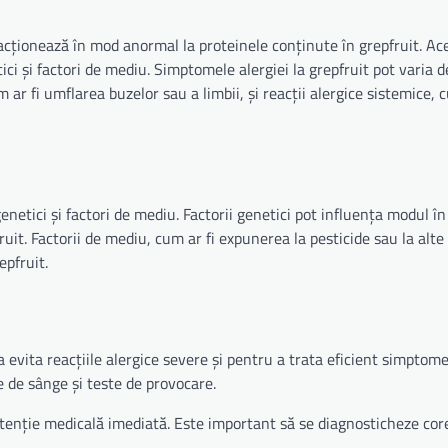
eacționează în mod anormal la proteinele conținute în grepfruit. Ac
tici și factori de mediu. Simptomele alergiei la grepfruit pot varia d
 ar fi umflarea buzelor sau a limbii, și reacții alergice sistemice, c
genetici și factori de mediu. Factorii genetici pot influența modul în
uit. Factorii de mediu, cum ar fi expunerea la pesticide sau la alt
epfruit.
a evita reacțiile alergice severe și pentru a trata eficient simptome
e de sânge și teste de provocare.
 atenție medicală imediată. Este important să se diagnosticheze core