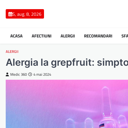
Skip
to
S, aug. 8, 2026
content
ACASA
AFECTIUNI
ALERGII
RECOMANDARI
SF
ALERGII
Alergia la grepfruit: simp
Medic 360
4 mai 2024