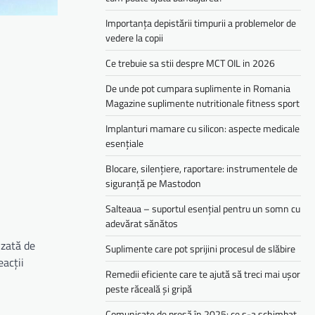
Importanța depistării timpurii a problemelor de
vedere la copii
Ce trebuie sa stii despre MCT OIL in 2026
De unde pot cumpara suplimente in Romania
Magazine suplimente nutritionale fitness sport
Implanturi mamare cu silicon: aspecte medicale
esențiale
Blocare, silențiere, raportare: instrumentele de
siguranță pe Mastodon
Salteaua – suportul esențial pentru un somn cu
adevărat sănătos
uzată de
Suplimente care pot sprijini procesul de slăbire
eacții
Remedii eficiente care te ajută să treci mai ușor
peste răceală și gripă
Comunicate de presă în 2025: ce s-a schimbat