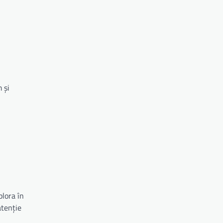
 și
plora în
atenție