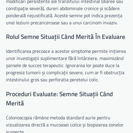
modificări persistente ale tranzitului intestinal (diaree sau
constipație severă), dureri abdominale cronice și scădere
ponderală nejustificată. Aceste semne pot indica prezența
unei leziuni precanceroase sau a unui carcinom invaziv.
Rolul Semne Situații Când Merită În Evaluare
Identificarea precoace a acestor simptome permite inițierea
unor investigații suplimentare fără întârziere, maximizând
șansele de succes terapeutic. Ignorarea lor poate duce la
progresia tumorii și complicații severe, cum ar fi obstrucția
intestinului gros sau perforatia peretelui colic.
Proceduri Evaluate: Semne Situații Când
Merită
Colonoscopia rămâne metoda standard aurie pentru
vizualizarea directă a mucoasei colice și biopsierea zonelor
suspecte.