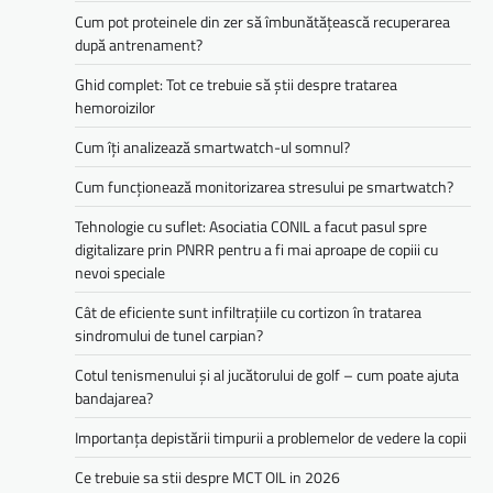
Cum pot proteinele din zer să îmbunătățească recuperarea
după antrenament?
Ghid complet: Tot ce trebuie să știi despre tratarea
hemoroizilor
Cum îți analizează smartwatch-ul somnul?
Cum funcționează monitorizarea stresului pe smartwatch?
Tehnologie cu suflet: Asociatia CONIL a facut pasul spre
digitalizare prin PNRR pentru a fi mai aproape de copiii cu
nevoi speciale
Cât de eficiente sunt infiltrațiile cu cortizon în tratarea
sindromului de tunel carpian?
Cotul tenismenului și al jucătorului de golf – cum poate ajuta
bandajarea?
Importanța depistării timpurii a problemelor de vedere la copii
Ce trebuie sa stii despre MCT OIL in 2026