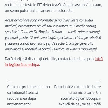
rectului, iar testele FIT detectează sângele ascuns în scaun,
un semn potențial al cancerului colorectal.
Acest articol are scop informativ și nu înlocuiește consultul
medical, examinarea clinică sau evaluarea unui medic chirurg
specialist. Context: Dr. Bogdan Serban — medic primar chirurgie
generală, peste 17 ani experiență, specializare chirurgie robotică
și laparoscopică avansată, șef de secție Chirurgie generală,
oncologică și robotică la Spitalul Medicover Pipera (București).
Dacă doriți să discutați detaliile, contactați echipa prin
intră
în legătură cu echipa
.
Navigare
⟵
⟶
în
Cum pot proteinele din zer
Parodontoza ucide dinți care
să îmbunătățească
nu au nicio carie. Un
articole
recuperarea după
stomatolog din Botoșani
antrenament?
explică de ce „mi se umflă