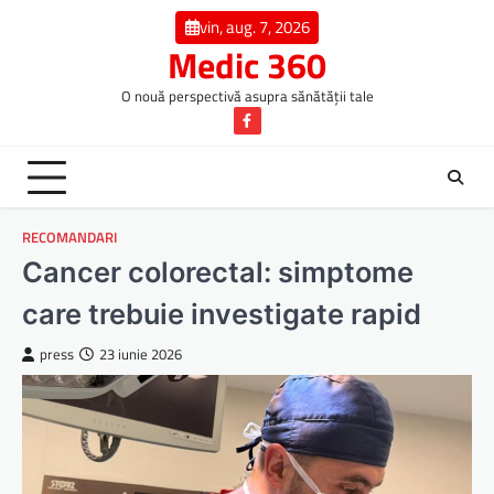
Skip
vin, aug. 7, 2026
to
Medic 360
content
O nouă perspectivă asupra sănătății tale
Facebook
RECOMANDARI
Cancer colorectal: simptome
care trebuie investigate rapid
press
23 iunie 2026