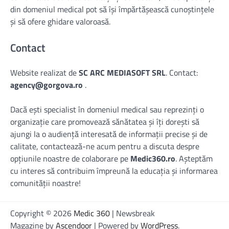
din domeniul medical pot să își împărtășească cunoștințele
și să ofere ghidare valoroasă.
Contact
Website realizat de
SC ARC MEDIASOFT SRL
. Contact:
agency@gorgova.ro
.
Dacă ești specialist în domeniul medical sau reprezinți o
organizație care promovează sănătatea și îți dorești să
ajungi la o audiență interesată de informații precise și de
calitate, contactează-ne acum pentru a discuta despre
opțiunile noastre de colaborare pe
Medic360.ro
. Așteptăm
cu interes să contribuim împreună la educația și informarea
comunității noastre!
Copyright © 2026
Medic 360
| Newsbreak
Magazine by
Ascendoor
| Powered by
WordPress
.