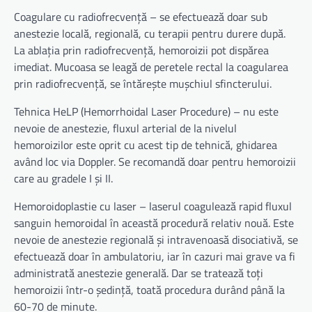
Coagulare cu radiofrecvență – se efectuează doar sub
anestezie locală, regională, cu terapii pentru durere după.
La ablația prin radiofrecvență, hemoroizii pot dispărea
imediat. Mucoasa se leagă de peretele rectal la coagularea
prin radiofrecvență, se întărește mușchiul sfincterului.
Tehnica HeLP (Hemorrhoidal Laser Procedure) – nu este
nevoie de anestezie, fluxul arterial de la nivelul
hemoroizilor este oprit cu acest tip de tehnică, ghidarea
având loc via Doppler. Se recomandă doar pentru hemoroizii
care au gradele I și II.
Hemoroidoplastie cu laser – laserul coagulează rapid fluxul
sanguin hemoroidal în această procedură relativ nouă. Este
nevoie de anestezie regională și intravenoasă disociativă, se
efectuează doar în ambulatoriu, iar în cazuri mai grave va fi
administrată anestezie generală. Dar se tratează toți
hemoroizii într-o ședință, toată procedura durând până la
60-70 de minute.