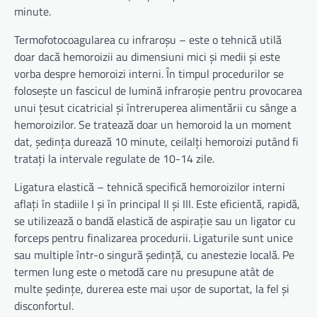
minute.
Termofotocoagularea cu infraroșu – este o tehnică utilă
doar dacă hemoroizii au dimensiuni mici și medii și este
vorba despre hemoroizi interni. În timpul procedurilor se
folosește un fascicul de lumină infraroșie pentru provocarea
unui țesut cicatricial și întreruperea alimentării cu sânge a
hemoroizilor. Se tratează doar un hemoroid la un moment
dat, ședința durează 10 minute, ceilalți hemoroizi putând fi
tratați la intervale regulate de 10-14 zile.
Ligatura elastică – tehnică specifică hemoroizilor interni
aflați în stadiile I și în principal II și III. Este eficientă, rapidă,
se utilizează o bandă elastică de aspirație sau un ligator cu
forceps pentru finalizarea procedurii. Ligaturile sunt unice
sau multiple într-o singură ședință, cu anestezie locală. Pe
termen lung este o metodă care nu presupune atât de
multe ședințe, durerea este mai ușor de suportat, la fel și
disconfortul.