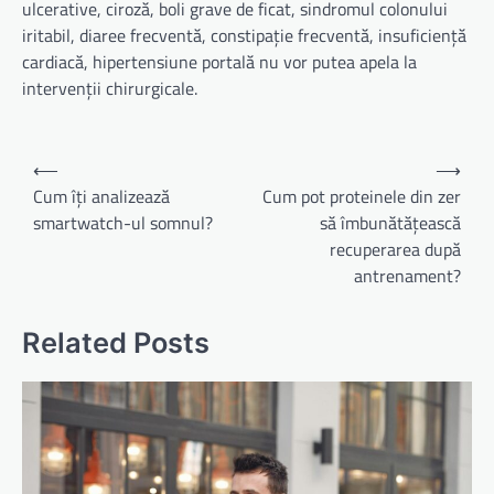
ulcerative, ciroză, boli grave de ficat, sindromul colonului
iritabil, diaree frecventă, constipație frecventă, insuficiență
cardiacă, hipertensiune portală nu vor putea apela la
intervenții chirurgicale.
Navigare
⟵
⟶
în
Cum îți analizează
Cum pot proteinele din zer
smartwatch-ul somnul?
să îmbunătățească
articole
recuperarea după
antrenament?
Related Posts