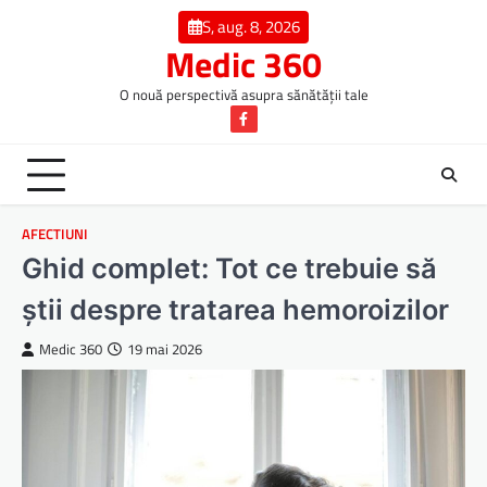
Skip
S, aug. 8, 2026
to
Medic 360
content
O nouă perspectivă asupra sănătății tale
Facebook
AFECTIUNI
Ghid complet: Tot ce trebuie să
știi despre tratarea hemoroizilor
Medic 360
19 mai 2026