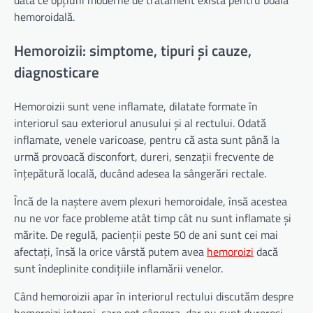
dată ce opțiuni moderne de tratament există pentru boala
hemoroidală.
Hemoroizii: simptome, tipuri și cauze,
diagnosticare
Hemoroizii sunt vene inflamate, dilatate formate în
interiorul sau exteriorul anusului și al rectului. Odată
inflamate, venele varicoase, pentru că asta sunt până la
urmă provoacă disconfort, dureri, senzații frecvente de
înțepătură locală, ducând adesea la sângerări rectale.
Încă de la naștere avem plexuri hemoroidale, însă acestea
nu ne vor face probleme atât timp cât nu sunt inflamate şi
mărite. De regulă, pacienții peste 50 de ani sunt cei mai
afectați, însă la orice vârstă putem avea
hemoroizi
dacă
sunt îndeplinite condițiile inflamării venelor.
Când hemoroizii apar în interiorul rectului discutăm despre
hemoroizi interni, care pot sângera, dar nu sunt dureroși,