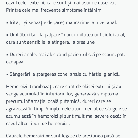
cazul celor externi, care sunt și mai ușor de observat.
Printre cele mai frecvente simptome întâlnim:
• Iritații și senzație de „ace”, mâncărime la nivel anal.
• Umflături tari la palpare în proximitatea orificiului anal,
care sunt sensibile la atingere, la presiune.
• Dureri anale, mai ales când pacientul stă pe scaun, pat,
canapea.
• Sângerări la ștergerea zonei anale cu hârtie igienică.
Hemoroizii trombozați, care sunt de obicei externi și au
sânge acumulat în interiorul lor, generează simptome
precum: inflamație locală puternică, dureri care se
agravează în timp. Simptomele apar imediat ce sângele se
acumulează în hemoroizi și sunt mult mai severe decât în
cazul altor tipuri de hemoroizi.
Cauzele hemoroizilor sunt legate de presiunea pusă pe