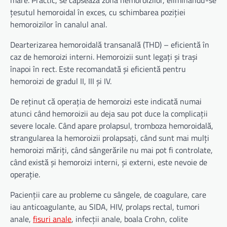
mare. Practic, se capsează zona hemoroizilor, eliminându-se
țesutul hemoroidal în exces, cu schimbarea poziției
hemoroizilor în canalul anal.
Dearterizarea hemoroidală transanală (THD) – eficientă în
caz de hemoroizi interni. Hemoroizii sunt legați și trași
înapoi în rect. Este recomandată și eficientă pentru
hemoroizi de gradul II, III și IV.
De reținut că operația de hemoroizi este indicată numai
atunci când hemoroizii au deja sau pot duce la complicații
severe locale. Când apare prolapsul, tromboza hemoroidală,
strangularea la hemoroizii prolapsați, când sunt mai mulți
hemoroizi măriți, când sângerările nu mai pot fi controlate,
când există și hemoroizi interni, și externi, este nevoie de
operație.
Pacienții care au probleme cu sângele, de coagulare, care
iau anticoagulante, au SIDA, HIV, prolaps rectal, tumori
anale,
fisuri anale
, infecții anale, boala Crohn, colite