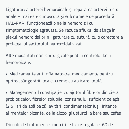
Ligaturarea arterei hemoroidale și repararea arterei recto-
anale – mai este cunoscută și sub numele de procedură
HAL-RAR, funcționează bine la hemoroizii cu
simptomatologie agravată. Se reduce afluxul de sânge în
plexul hemoroidal prin ligaturare cu sutură, cu o corectare a
prolapsului sectorului hemoroidal vizat.
Alte modalități non-chirurgicale pentru controlul bolii
hemoroidale:
• Medicamente antiinflamatoare, medicamente pentru
oprirea sângerării locale, creme cu aplicare locală.
• Managementul constipației cu ajutorul fibrelor din dietă,
probioticelor, fibrelor solubile, consumului suficient de apă
(2,5 litri de apă pe zi), evitării condimentelor iuți, iritante,
alimentelor picante, de la alcool și usturoi la bere sau cafea.
Dincolo de tratamente, exercițiile fizice regulate, 60 de