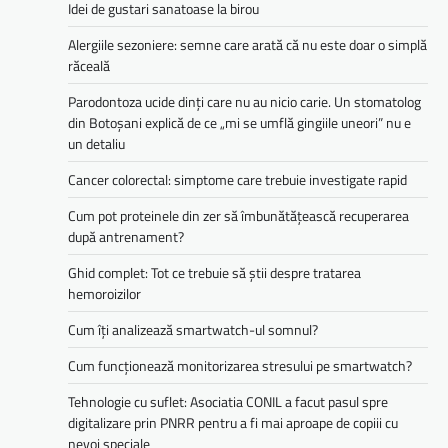
Idei de gustari sanatoase la birou
Alergiile sezoniere: semne care arată că nu este doar o simplă
răceală
Parodontoza ucide dinți care nu au nicio carie. Un stomatolog
din Botoșani explică de ce „mi se umflă gingiile uneori” nu e
un detaliu
Cancer colorectal: simptome care trebuie investigate rapid
Cum pot proteinele din zer să îmbunătățească recuperarea
după antrenament?
Ghid complet: Tot ce trebuie să știi despre tratarea
hemoroizilor
Cum îți analizează smartwatch-ul somnul?
Cum funcționează monitorizarea stresului pe smartwatch?
Tehnologie cu suflet: Asociatia CONIL a facut pasul spre
digitalizare prin PNRR pentru a fi mai aproape de copiii cu
nevoi speciale