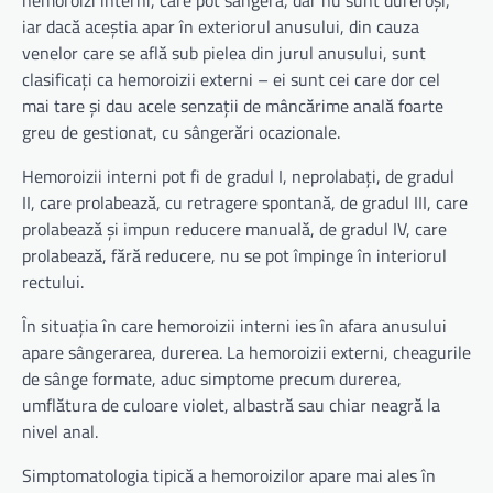
iar dacă aceștia apar în exteriorul anusului, din cauza
venelor care se află sub pielea din jurul anusului, sunt
clasificaţi ca hemoroizii externi – ei sunt cei care dor cel
mai tare și dau acele senzații de mâncărime anală foarte
greu de gestionat, cu sângerări ocazionale.
Hemoroizii interni pot fi de gradul I, neprolabați, de gradul
II, care prolabează, cu retragere spontană, de gradul III, care
prolabează și impun reducere manuală, de gradul IV, care
prolabează, fără reducere, nu se pot împinge în interiorul
rectului.
În situația în care hemoroizii interni ies în afara anusului
apare sângerarea, durerea. La hemoroizii externi, cheagurile
de sânge formate, aduc simptome precum durerea,
umflătura de culoare violet, albastră sau chiar neagră la
nivel anal.
Simptomatologia tipică a hemoroizilor apare mai ales în