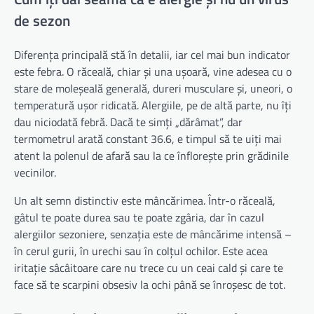
de sezon
Diferența principală stă în detalii, iar cel mai bun indicator
este febra. O răceală, chiar și una ușoară, vine adesea cu o
stare de moleșeală generală, dureri musculare și, uneori, o
temperatură ușor ridicată. Alergiile, pe de altă parte, nu îți
dau niciodată febră. Dacă te simți „dărâmat”, dar
termometrul arată constant 36.6, e timpul să te uiți mai
atent la polenul de afară sau la ce înflorește prin grădinile
vecinilor.
Un alt semn distinctiv este mâncărimea. Într-o răceală,
gâtul te poate durea sau te poate zgâria, dar în cazul
alergiilor sezoniere, senzația este de mâncărime intensă –
în cerul gurii, în urechi sau în colțul ochilor. Este acea
iritație sâcâitoare care nu trece cu un ceai cald și care te
face să te scarpini obsesiv la ochi până se înroșesc de tot.