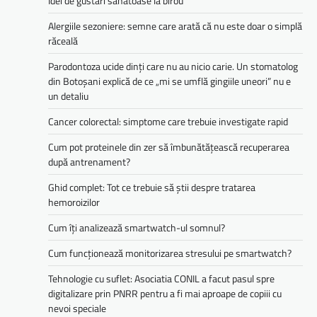
Idei de gustari sanatoase la birou
Alergiile sezoniere: semne care arată că nu este doar o simplă
răceală
Parodontoza ucide dinți care nu au nicio carie. Un stomatolog
din Botoșani explică de ce „mi se umflă gingiile uneori” nu e
un detaliu
Cancer colorectal: simptome care trebuie investigate rapid
Cum pot proteinele din zer să îmbunătățească recuperarea
după antrenament?
Ghid complet: Tot ce trebuie să știi despre tratarea
hemoroizilor
Cum îți analizează smartwatch-ul somnul?
Cum funcționează monitorizarea stresului pe smartwatch?
Tehnologie cu suflet: Asociatia CONIL a facut pasul spre
digitalizare prin PNRR pentru a fi mai aproape de copiii cu
nevoi speciale