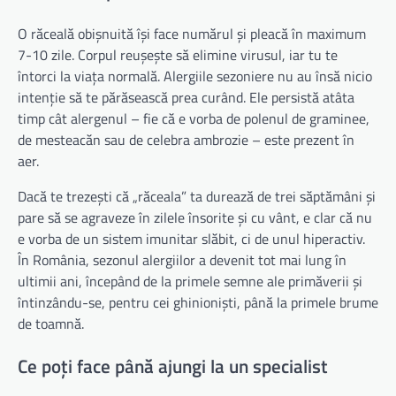
O răceală obișnuită își face numărul și pleacă în maximum
7-10 zile. Corpul reușește să elimine virusul, iar tu te
întorci la viața normală. Alergiile sezoniere nu au însă nicio
intenție să te părăsească prea curând. Ele persistă atâta
timp cât alergenul – fie că e vorba de polenul de graminee,
de mesteacăn sau de celebra ambrozie – este prezent în
aer.
Dacă te trezești că „răceala” ta durează de trei săptămâni și
pare să se agraveze în zilele însorite și cu vânt, e clar că nu
e vorba de un sistem imunitar slăbit, ci de unul hiperactiv.
În România, sezonul alergiilor a devenit tot mai lung în
ultimii ani, începând de la primele semne ale primăverii și
întinzându-se, pentru cei ghinioniști, până la primele brume
de toamnă.
Ce poți face până ajungi la un specialist