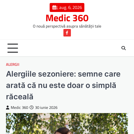
Skip
J, aug. 6, 2026
to
Medic 360
content
O nouă perspectivă asupra sănătății tale
Facebook
ALERGII
Alergiile sezoniere: semne care
arată că nu este doar o simplă
răceală
Medic 360
30 iunie 2026