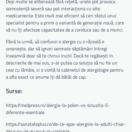
Deși multe se eliberează fără rețetă, unele pot provoca
somnolență severă sau pot interacționa cu alte
medicamente. Este mult mai eficient să ceri sfatul unui
specialist pentru a primi o variantă de generație nouă, care
să nu îți afecteze capacitatea de a conduce sau de a munci.
Până la urmă, să confunzi o alergie cu o răceală e
omenește, dar să ignori semnele săptămâni întregi
înseamnă doar să te chinui inutil. Dacă te regăsești în
descrierile de mai sus, s-ar putea ca soluția să nu fie un
ceai cu lămâie, ci o vizită la cabinetul de alergologie pentru
a afla exact ce anume îți dă bătăi de cap.
Surse:
https://medpress.ro/alergia-la-polen-vs-sinuzita-5-
diferente-esentiale
https://sanatateplus.ro/de-ce-apar-alergiile-la-adulti-chiar-
daca-nu-le-ai-avut-in-copilarie