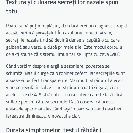
Textura și culoarea secrețiilor nazale spun
totul
Poate sună puțin neplăcut, dar dacă vrei un diagnostic rapid
acasă, verifică șervețelul. În cazul unei infecții virale,
secrețiile nazale tind să devină dense și capătă o culoare
galbenă sau verzuie după primele zile. Este modul corpului
de a-ți spune că sistemul imunitar se luptă cu ceva „viu”.
Când vorbim despre alergiile sezoniere, povestea se
schimbă. Nasul curge ca o robinet defect, iar secrețiile sunt
apoase și perfect transparente. Mai mult, strănutul alergic
vine de regulă în salve – nu strănuți o dată și gata, ci ai
acele crize de 4-5 strănuturi consecutive care te lasă fără
suflare pentru câteva secunde. Dacă observi că aceste
episoade apar mai ales când ieși în parc sau când deschizi
fereastra dimineața, vinovatul e clar.
Durata simptomelor: testul răbdării