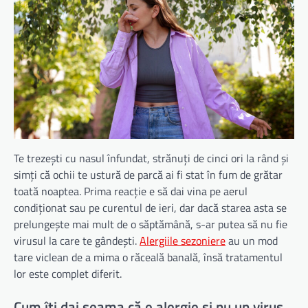
Te trezești cu nasul înfundat, strănuți de cinci ori la rând și
simți că ochii te ustură de parcă ai fi stat în fum de grătar
toată noaptea. Prima reacție e să dai vina pe aerul
condiționat sau pe curentul de ieri, dar dacă starea asta se
prelungește mai mult de o săptămână, s-ar putea să nu fie
virusul la care te gândești.
Alergiile sezoniere
au un mod
tare viclean de a mima o răceală banală, însă tratamentul
lor este complet diferit.
Cum îți dai seama că e alergie și nu un virus