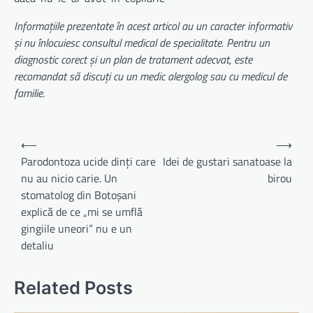
Informațiile prezentate în acest articol au un caracter informativ
și nu înlocuiesc consultul medical de specialitate. Pentru un
diagnostic corect și un plan de tratament adecvat, este
recomandat să discuți cu un medic alergolog sau cu medicul de
familie.
Navigare
⟵
⟶
în
Parodontoza ucide dinți care
Idei de gustari sanatoase la
nu au nicio carie. Un
birou
articole
stomatolog din Botoșani
explică de ce „mi se umflă
gingiile uneori” nu e un
detaliu
Related Posts