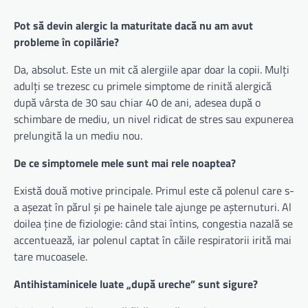
Pot să devin alergic la maturitate dacă nu am avut
probleme în copilărie?
Da, absolut. Este un mit că alergiile apar doar la copii. Mulți
adulți se trezesc cu primele simptome de rinită alergică
după vârsta de 30 sau chiar 40 de ani, adesea după o
schimbare de mediu, un nivel ridicat de stres sau expunerea
prelungită la un mediu nou.
De ce simptomele mele sunt mai rele noaptea?
Există două motive principale. Primul este că polenul care s-
a așezat în părul și pe hainele tale ajunge pe așternuturi. Al
doilea ține de fiziologie: când stai întins, congestia nazală se
accentuează, iar polenul captat în căile respiratorii irită mai
tare mucoasele.
Antihistaminicele luate „după ureche” sunt sigure?