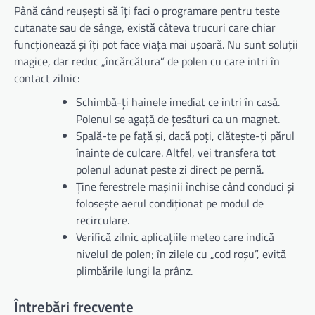
Până când reușești să îți faci o programare pentru teste
cutanate sau de sânge, există câteva trucuri care chiar
funcționează și îți pot face viața mai ușoară. Nu sunt soluții
magice, dar reduc „încărcătura” de polen cu care intri în
contact zilnic:
Schimbă-ți hainele imediat ce intri în casă.
Polenul se agață de țesături ca un magnet.
Spală-te pe față și, dacă poți, clătește-ți părul
înainte de culcare. Altfel, vei transfera tot
polenul adunat peste zi direct pe pernă.
Ține ferestrele mașinii închise când conduci și
folosește aerul condiționat pe modul de
recirculare.
Verifică zilnic aplicațiile meteo care indică
nivelul de polen; în zilele cu „cod roșu”, evită
plimbările lungi la prânz.
Întrebări frecvente