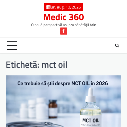
Skip
lun, aug. 10, 2026
to
Medic 360
content
O nouă perspectivă asupra sănătății tale
Facebook
Etichetă:
mct oil