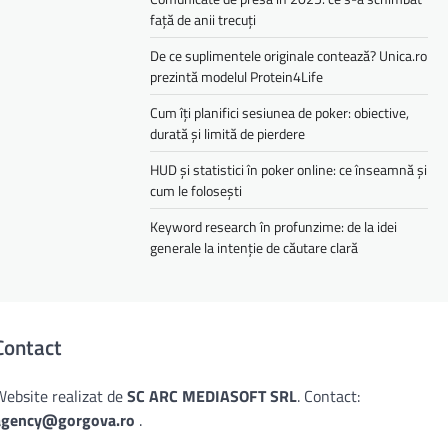
față de anii trecuți
De ce suplimentele originale contează? Unica.ro
prezintă modelul Protein4Life
Cum îți planifici sesiunea de poker: obiective,
durată și limită de pierdere
HUD și statistici în poker online: ce înseamnă și
cum le folosești
Keyword research în profunzime: de la idei
generale la intenție de căutare clară
Contact
Website realizat de
SC ARC MEDIASOFT SRL
. Contact:
agency@gorgova.ro
.