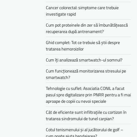
Cancer colorectal: simptome care trebuie
investigate rapid
Cum pot proteinele din zer să îmbunătățească
recuperarea după antrenament?
Ghid complet: Tot ce trebuie să știi despre
tratarea hemoroizilor
Cum îți analizează smartwatch-ul somnul?
Cum funcționează monitorizarea stresului pe
smartwatch?
Tehnologie cu suflet: Asociatia CONIL a facut
pasul spre digitalizare prin PNRR pentru a fi mai
aproape de copiii cu nevoi speciale
Cât de eficiente sunt infiltrațiile cu cortizon în
tratarea sindromului de tunel carpian?
Cotul tenismenului și al jucătorului de golf –
cum poate ajuta bandajarea?