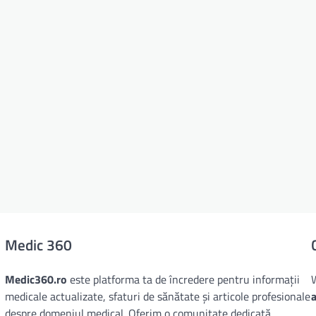
Medic 360
Medic360.ro
este platforma ta de încredere pentru informații
medicale actualizate, sfaturi de sănătate și articole profesionale
despre domeniul medical. Oferim o comunitate dedicată