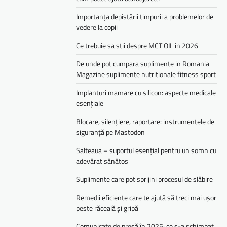
Importanța depistării timpurii a problemelor de
vedere la copii
Ce trebuie sa stii despre MCT OIL in 2026
De unde pot cumpara suplimente in Romania
Magazine suplimente nutritionale fitness sport
Implanturi mamare cu silicon: aspecte medicale
esențiale
Blocare, silențiere, raportare: instrumentele de
siguranță pe Mastodon
Salteaua – suportul esențial pentru un somn cu
adevărat sănătos
Suplimente care pot sprijini procesul de slăbire
Remedii eficiente care te ajută să treci mai ușor
peste răceală și gripă
Comunicate de presă în 2025: ce s-a schimbat