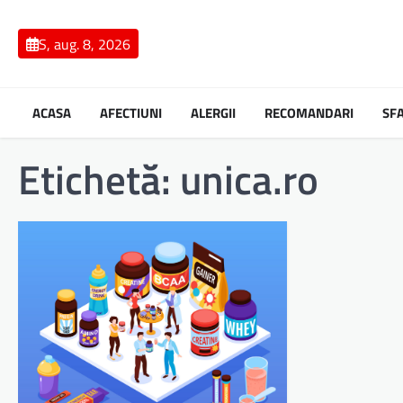
Skip
to
S, aug. 8, 2026
content
ACASA
AFECTIUNI
ALERGII
RECOMANDARI
SF
Etichetă:
unica.ro