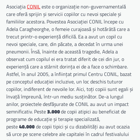
Asociația
CONIL
este o organizație non-guvernamentală
care oferă sprijin și servicii copiilor cu nevoi speciale și
familiilor acestora. Povestea Asociației CONIL începe cu
Adela Caragheorghe, o femeie curajoasă și hotărâtă care a
trecut printr-o experiență dificilă. Ea a avut un copil cu
nevoi speciale, care, din păcate, a decedat în urma unei
pneumonii. Însă, înainte de această tragedie, Adela a
observat cum copilul ei era tratat diferit de cei din jur, o
experiență care a stârnit dorința ei de a face o schimbare.
Astfel, în anul 2005, a înființat primul Centru CONIL, bazat
pe conceptul educației incluzive, un loc deschis tuturor
copiilor, indiferent de nevoile lor. Aici, toți copiii sunt egali și
învață împreună, într-un mediu susținător. De-a lungul
anilor, proiectele desfășurate de CONIL au avut un impact
semnificativ. Peste
3.000
de copii atipici au beneficiat de
programe de educație și terapie specializată,
peste
40.000
de copii tipici și cu dizabilități au avut ocazia
să urce pe scene celebre ale capitalei în cadrul festivalului