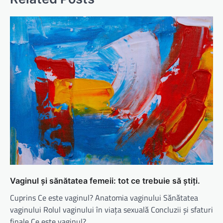
Vaginul și sănătatea femeii: tot ce trebuie să știți.
Cuprins Ce este vaginul? Anatomia vaginului Sănătatea
vaginului Rolul vaginului în viața sexuală Concluzii și sfaturi
finale Ce este vaginul?…