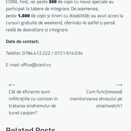
CONIL Fest, iar peste
300
de copii cu nevoi speciale au
participat la tabere de integrare. De asemenea,
peste
1.500
de copii și tineri cu dizabilități au avut acces la
cursuri gratuite de weekend, oferindu-le astfel o șansă
reală de dezvoltare și integrare.
Date de contact:
Telefon: 0784.412.222 / 0721.914.034
E-mail:
office@conil.ro
Navigare
⟵
⟶
în
Cât de eficiente sunt
Cum funcționează
infiltrațiile cu cortizon în
monitorizarea stresului pe
articole
tratarea sindromului de
smartwatch?
tunel carpian?
Related Posts