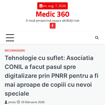
Skip
vin, aug. 7, 2026
to
Medic 360
content
O nouă perspectivă asupra sănătății tale
Facebook
RECOMANDARI
Tehnologie cu suflet: Asociatia
CONIL a facut pasul spre
digitalizare prin PNRR pentru a fi
mai aproape de copiii cu nevoi
speciale
press
25 februarie 2026