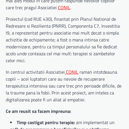
mai ales modul in care putem raspunde nevoilor copiilor
care trec pragul Asociatiei
CONIL
.
Proiectul (cod RUE 430), finantat prin Planul National de
Redresare si Rezilienta (PNRR), Componenta C7, Investitia
I9, a reprezentat pentru asociatie mai mult decat o simpla
achizitie de echipamente; a fost o mana intinsa catre
modernizare, pentru ca timpul personalului sa fie dedicat
acolo unde conteaza cel mai mult: terapiei si zambetelor
celor mici.
In centrul activitatii Asociatiei
CONIL
raman intotdeauna
copiii – acei luptatori care au nevoie de recuperare
terapeutica intensiva sau care trec prin perioade dificile, de
la traume pana la fobii. Prin acest proiect, am inteles ca
digitalizarea poate fi un aliat al empatiei.
Ce am reusit sa facem impreuna:
Timp castigat pentru terapie:
am implementat un