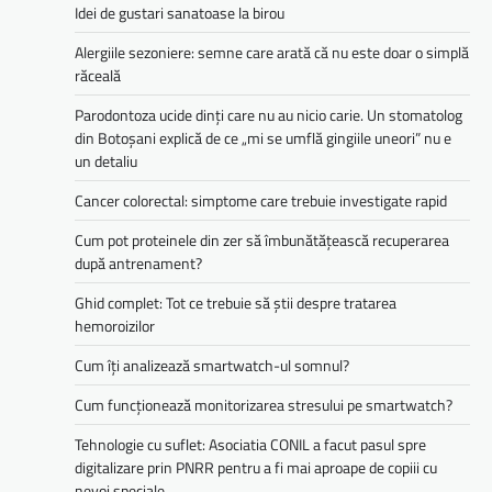
Idei de gustari sanatoase la birou
Alergiile sezoniere: semne care arată că nu este doar o simplă
răceală
Parodontoza ucide dinți care nu au nicio carie. Un stomatolog
din Botoșani explică de ce „mi se umflă gingiile uneori” nu e
un detaliu
Cancer colorectal: simptome care trebuie investigate rapid
Cum pot proteinele din zer să îmbunătățească recuperarea
după antrenament?
Ghid complet: Tot ce trebuie să știi despre tratarea
hemoroizilor
Cum îți analizează smartwatch-ul somnul?
Cum funcționează monitorizarea stresului pe smartwatch?
Tehnologie cu suflet: Asociatia CONIL a facut pasul spre
digitalizare prin PNRR pentru a fi mai aproape de copiii cu
nevoi speciale