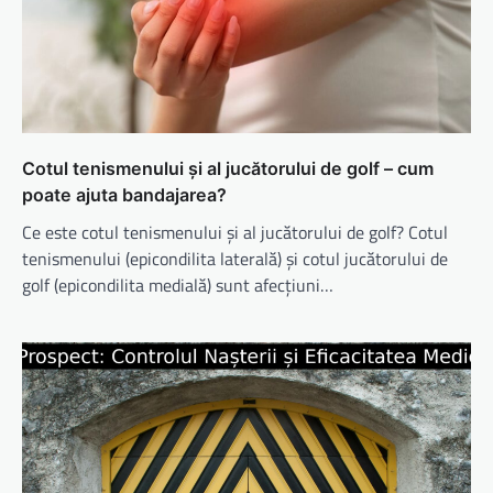
Cotul tenismenului și al jucătorului de golf – cum
poate ajuta bandajarea?
Ce este cotul tenismenului și al jucătorului de golf? Cotul
tenismenului (epicondilita laterală) și cotul jucătorului de
golf (epicondilita medială) sunt afecțiuni…