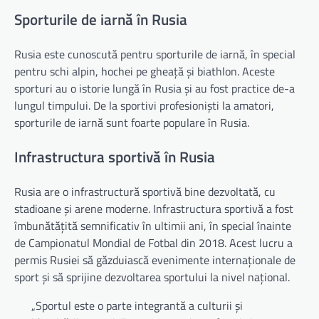
Sporturile de iarnă în Rusia
Rusia este cunoscută pentru sporturile de iarnă, în special
pentru schi alpin, hochei pe gheață și biathlon. Aceste
sporturi au o istorie lungă în Rusia și au fost practice de-a
lungul timpului. De la sportivi profesioniști la amatori,
sporturile de iarnă sunt foarte populare în Rusia.
Infrastructura sportivă în Rusia
Rusia are o infrastructură sportivă bine dezvoltată, cu
stadioane și arene moderne. Infrastructura sportivă a fost
îmbunătățită semnificativ în ultimii ani, în special înainte
de Campionatul Mondial de Fotbal din 2018. Acest lucru a
permis Rusiei să găzduiască evenimente internaționale de
sport și să sprijine dezvoltarea sportului la nivel național.
„Sportul este o parte integrantă a culturii și