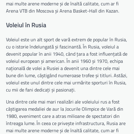
mai multe arene moderne și de înaltă calitate, cum ar fi
Arena VTB din Moscova și Arena Basket-Hall din Kazan.
Voleiul în Rusia
Voleiul este un alt sport de vară extrem de popular în Rusia,
cu o istorie îndelungată și fascinantă. În Rusia, voleiul a
devenit popular în anii 1940, când țara a fost influențată de
voleiul european și american. În anii 1960 și 1970, echipa
națională de volei a Rusiei a devenit una dintre cele mai
bune din lume, câștigând numeroase trofee și titluri. Astăzi,
voleiul este unul dintre cele mai urmărite sporturi în Rusia,
cu mii de fani dedicați și pasionați.
Una dintre cele mai mari realizări ale voleiului rus a fost
câștigarea medaliei de aur la Jocurile Olimpice de Vară din
1980, eveniment care a atras milioane de spectatori din
întreaga lume. În ceea ce privește infrastructura, Rusia are
mai multe arene moderne și de înaltă calitate, cum ar fi