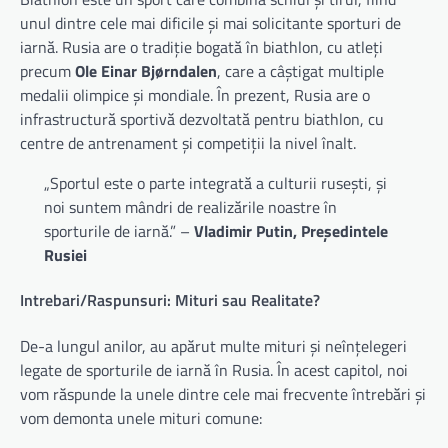
unul dintre cele mai dificile și mai solicitante sporturi de
iarnă. Rusia are o tradiție bogată în biathlon, cu atleți
precum
Ole Einar Bjørndalen
, care a câștigat multiple
medalii olimpice și mondiale. În prezent, Rusia are o
infrastructură sportivă dezvoltată pentru biathlon, cu
centre de antrenament și competiții la nivel înalt.
„Sportul este o parte integrată a culturii rusești, și
noi suntem mândri de realizările noastre în
sporturile de iarnă.” –
Vladimir Putin, Președintele
Rusiei
Intrebari/Raspunsuri: Mituri sau Realitate?
De-a lungul anilor, au apărut multe mituri și neînțelegeri
legate de sporturile de iarnă în Rusia. În acest capitol, noi
vom răspunde la unele dintre cele mai frecvente întrebări și
vom demonta unele mituri comune: