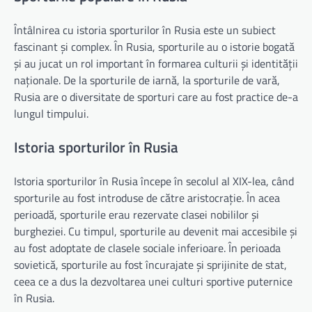
Întâlnirea cu istoria sporturilor în Rusia este un subiect
fascinant și complex. În Rusia, sporturile au o istorie bogată
și au jucat un rol important în formarea culturii și identității
naționale. De la sporturile de iarnă, la sporturile de vară,
Rusia are o diversitate de sporturi care au fost practice de-a
lungul timpului.
Istoria sporturilor în Rusia
Istoria sporturilor în Rusia începe în secolul al XIX-lea, când
sporturile au fost introduse de către aristocrație. În acea
perioadă, sporturile erau rezervate clasei nobililor și
burgheziei. Cu timpul, sporturile au devenit mai accesibile și
au fost adoptate de clasele sociale inferioare. În perioada
sovietică, sporturile au fost încurajate și sprijinite de stat,
ceea ce a dus la dezvoltarea unei culturi sportive puternice
în Rusia.