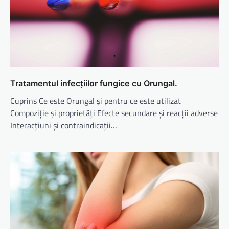
Tratamentul infecțiilor fungice cu Orungal.
Cuprins Ce este Orungal și pentru ce este utilizat
Compoziție și proprietăți Efecte secundare și reacții adverse
Interacțiuni și contraindicații…