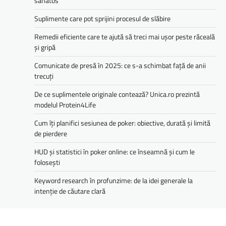
sănătos
Suplimente care pot sprijini procesul de slăbire
Remedii eficiente care te ajută să treci mai ușor peste răceală
și gripă
Comunicate de presă în 2025: ce s-a schimbat față de anii
trecuți
De ce suplimentele originale contează? Unica.ro prezintă
modelul Protein4Life
Cum îți planifici sesiunea de poker: obiective, durată și limită
de pierdere
HUD și statistici în poker online: ce înseamnă și cum le
folosești
Keyword research în profunzime: de la idei generale la
intenție de căutare clară