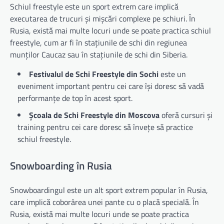
Schiul freestyle este un sport extrem care implică
executarea de trucuri și mișcări complexe pe schiuri. În
Rusia, există mai multe locuri unde se poate practica schiul
freestyle, cum ar fi în stațiunile de schi din regiunea
munților Caucaz sau în stațiunile de schi din Siberia.
Festivalul de Schi Freestyle din Sochi
este un
eveniment important pentru cei care își doresc să vadă
performanțe de top în acest sport.
Școala de Schi Freestyle din Moscova
oferă cursuri și
training pentru cei care doresc să învețe să practice
schiul freestyle.
Snowboarding în Rusia
Snowboardingul este un alt sport extrem popular în Rusia,
care implică coborârea unei pante cu o placă specială. În
Rusia, există mai multe locuri unde se poate practica