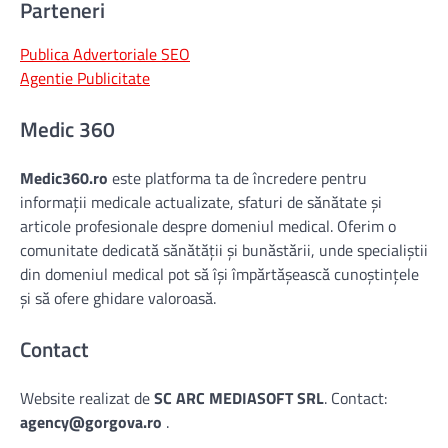
Parteneri
Publica Advertoriale SEO
Agentie Publicitate
Medic 360
Medic360.ro
este platforma ta de încredere pentru
informații medicale actualizate, sfaturi de sănătate și
articole profesionale despre domeniul medical. Oferim o
comunitate dedicată sănătății și bunăstării, unde specialiștii
din domeniul medical pot să își împărtășească cunoștințele
și să ofere ghidare valoroasă.
Contact
Website realizat de
SC ARC MEDIASOFT SRL
. Contact:
agency@gorgova.ro
.