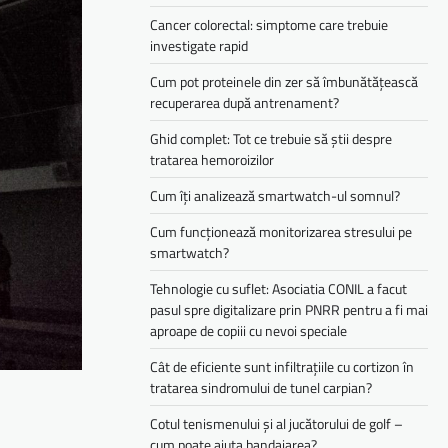
Cancer colorectal: simptome care trebuie
investigate rapid
Cum pot proteinele din zer să îmbunătățească
recuperarea după antrenament?
Ghid complet: Tot ce trebuie să știi despre
tratarea hemoroizilor
Cum îți analizează smartwatch-ul somnul?
Cum funcționează monitorizarea stresului pe
smartwatch?
Tehnologie cu suflet: Asociatia CONIL a facut
pasul spre digitalizare prin PNRR pentru a fi mai
aproape de copiii cu nevoi speciale
Cât de eficiente sunt infiltrațiile cu cortizon în
tratarea sindromului de tunel carpian?
Cotul tenismenului și al jucătorului de golf –
cum poate ajuta bandajarea?