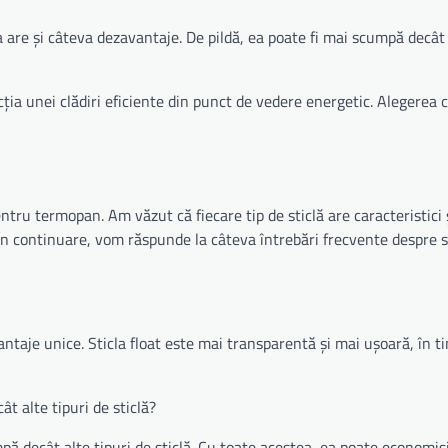
ea are și câteva dezavantaje. De pildă, ea poate fi mai scumpă decât 
ia unei clădiri eficiente din punct de vedere energetic. Alegerea 
ntru termopan. Am văzut că fiecare tip de sticlă are caracteristici 
i. În continuare, vom răspunde la câteva întrebări frecvente despre s
antaje unice. Sticla float este mai transparentă și mai ușoară, în ti
ât alte tipuri de sticlă?
pă decât alte tipuri de sticlă. Cu toate acestea, ea poate economisi