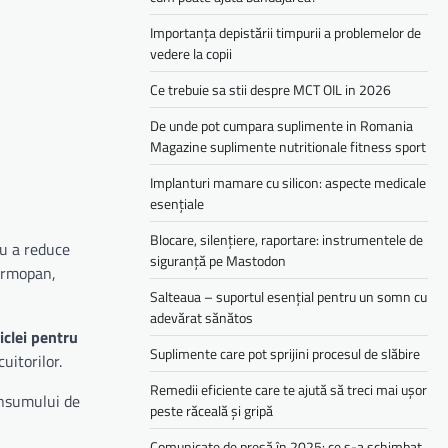
Importanța depistării timpurii a problemelor de
vedere la copii
Ce trebuie sa stii despre MCT OIL in 2026
De unde pot cumpara suplimente in Romania
Magazine suplimente nutritionale fitness sport
Implanturi mamare cu silicon: aspecte medicale
esențiale
Blocare, silențiere, raportare: instrumentele de
ru a reduce
siguranță pe Mastodon
termopan,
Salteaua – suportul esențial pentru un somn cu
adevărat sănătos
iclei pentru
Suplimente care pot sprijini procesul de slăbire
uitorilor.
Remedii eficiente care te ajută să treci mai ușor
onsumului de
peste răceală și gripă
Comunicate de presă în 2025: ce s-a schimbat