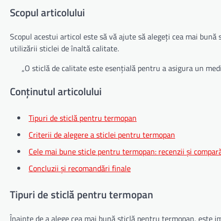
Scopul articolului
Scopul acestui articol este să vă ajute să alegeți cea mai bună s
utilizării sticlei de înaltă calitate.
„O sticlă de calitate este esențială pentru a asigura un medi
Conținutul articolului
Tipuri de sticlă pentru termopan
Criterii de alegere a sticlei pentru termopan
Cele mai bune sticle pentru termopan: recenzii și compară
Concluzii și recomandări finale
Tipuri de sticlă pentru termopan
Înainte de a alege cea mai bună sticlă pentru termopan, este imp