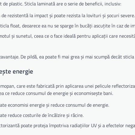
 de plastic. Sticla laminată are o serie de beneficii, inclusiv:
de rezistentă la impact și poate rezista la lovituri și șocuri severe.
ticla float, deoarece ea nu se sparge în bucăți ascuțite în caz de i
otul și sunetul, ceea ce o face ideală pentru aplicații care necesit
zavantaje. De pildă, ea poate fi mai grea și mai scumpă decât sticla 
sește energie
ermopan, care este fabricată prin aplicarea unei pelicule reflectoriz
 ceea ce reduce consumul de energie și economisește bani.
 poate economisi energie și reduce consumul de energie.
oate reduce costurile de încălzire și răcire.
lectorizantă poate proteja împotriva radiațiilor UV și a efectelor neg