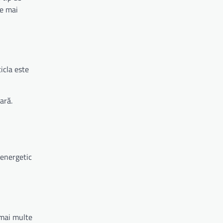
le mai
icla este
ară.
 energetic
 mai multe