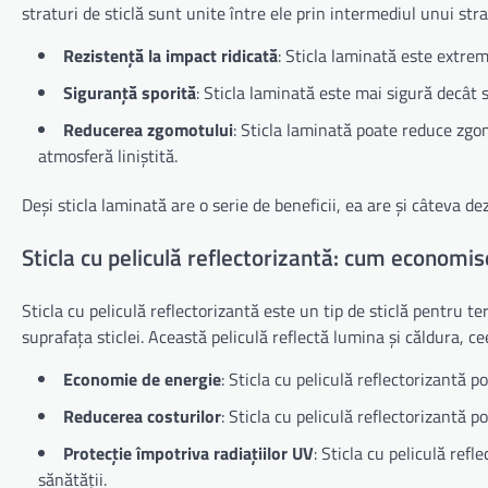
straturi de sticlă sunt unite între ele prin intermediul unui strat
Rezistență la impact ridicată
: Sticla laminată este extrem 
Siguranță sporită
: Sticla laminată este mai sigură decât s
Reducerea zgomotului
: Sticla laminată poate reduce zgom
atmosferă liniștită.
Deși sticla laminată are o serie de beneficii, ea are și câteva de
Sticla cu peliculă reflectorizantă: cum economi
Sticla cu peliculă reflectorizantă este un tip de sticlă pentru t
suprafața sticlei. Această peliculă reflectă lumina și căldura,
Economie de energie
: Sticla cu peliculă reflectorizantă
Reducerea costurilor
: Sticla cu peliculă reflectorizantă p
Protecție împotriva radiațiilor UV
: Sticla cu peliculă ref
sănătății.