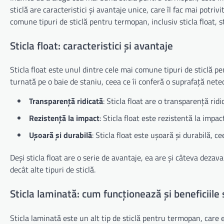
sticlă are caracteristici și avantaje unice, care îl fac mai potriv
comune tipuri de sticlă pentru termopan, inclusiv sticla float, st
Sticla float: caracteristici și avantaje
Sticla float este unul dintre cele mai comune tipuri de sticlă pe
turnată pe o baie de staniu, ceea ce îi conferă o suprafață netedă
Transparență ridicată
: Sticla float are o transparență rid
Rezistență la impact
: Sticla float este rezistentă la impact
Ușoară și durabilă
: Sticla float este ușoară și durabilă, c
Deși sticla float are o serie de avantaje, ea are și câteva dezav
decât alte tipuri de sticlă.
Sticla laminată: cum funcționează și beneficiile 
Sticla laminată este un alt tip de sticlă pentru termopan, care 