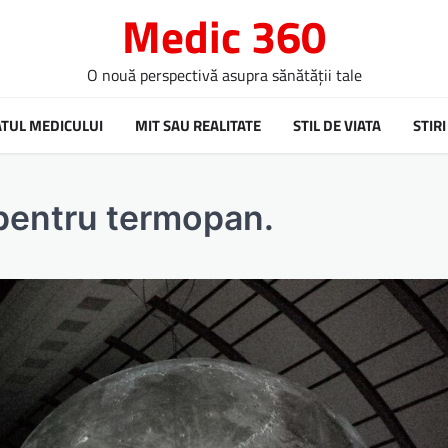
Medic 360
O nouă perspectivă asupra sănătății tale
ATUL MEDICULUI
MIT SAU REALITATE
STIL DE VIATA
STIRI
 pentru termopan.