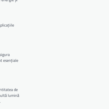
licațiile
sigura
nt esențiale
ntitatea de
 multă lumină
.