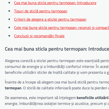
Cea mai buna sticla pentru termopan: Introducere
Tipuri de sticlă pentru termopan
Criterii de alegere a sticlei pentru termopan
Cele mai bune sticle pentru termopan: recenzii și compară
Concluzii și recomandări finale
Cea mai buna sticla pentru termopan: Introduc
Alegerea corectă a sticlei pentru termopan este esențială pentr
consumul de energie și a îmbunătăți confortul interior. În acest
beneficiile utilizării sticlei de înaltă calitate și vom prezenta o
Înainte de a începe să alegem cea mai bună sticlă pentru term
termopan
. O sticlă de calitate inferioară poate duce la pierder
De asemenea, este important să înțelegem
beneficiile utilizăr
energie, îmbunătățirea izolației termice și acustice, precum și cr