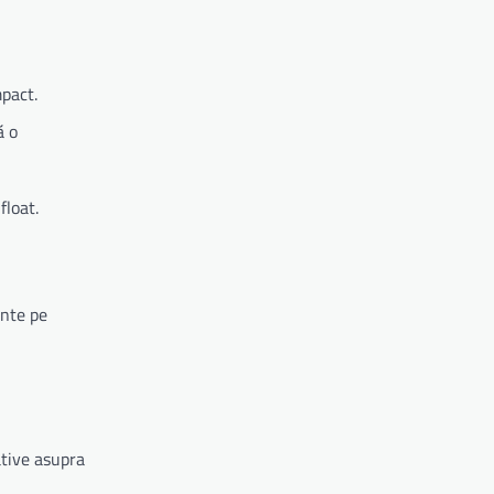
mpact.
ă o
float.
ante pe
ative asupra