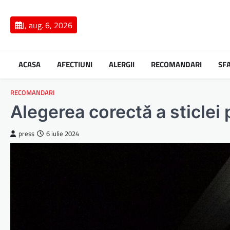
Skip
to
J, aug. 6, 2026
content
ACASA
AFECTIUNI
ALERGII
RECOMANDARI
SF
RECOMANDARI
Alegerea corectă a sticlei
press
6 iulie 2024