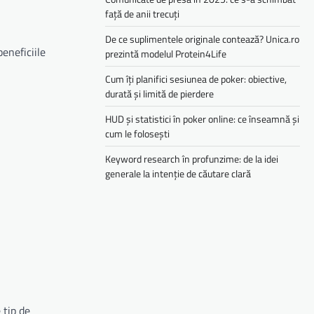
față de anii trecuți
De ce suplimentele originale contează? Unica.ro
eneficiile
prezintă modelul Protein4Life
Cum îți planifici sesiunea de poker: obiective,
durată și limită de pierdere
HUD și statistici în poker online: ce înseamnă și
cum le folosești
Keyword research în profunzime: de la idei
generale la intenție de căutare clară
 tip de