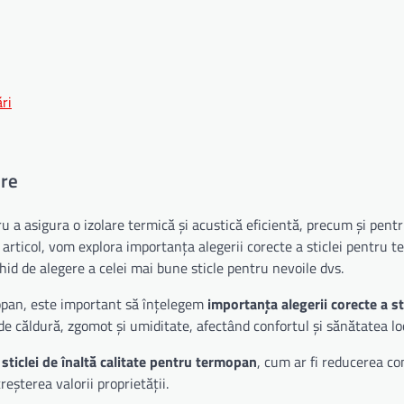
ri
ere
u a asigura o izolare termică și acustică eficientă, precum și pent
 articol, vom explora importanța alegerii corecte a sticlei pentru 
 ghid de alegere a celei mai bune sticle pentru nevoile dvs.
opan, este important să înțelegem
importanța alegerii corecte a st
i de căldură, zgomot și umiditate, afectând confortul și sănătatea loc
ii sticlei de înaltă calitate pentru termopan
, cum ar fi reducerea c
eșterea valorii proprietății.