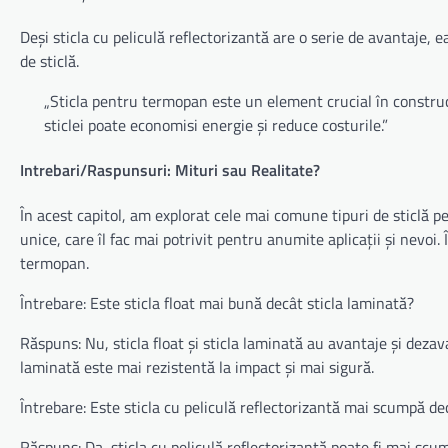
Deși sticla cu peliculă reflectorizantă are o serie de avantaje, 
de sticlă.
„Sticla pentru termopan este un element crucial în construcț
sticlei poate economisi energie și reduce costurile.”
Intrebari/Raspunsuri: Mituri sau Realitate?
În acest capitol, am explorat cele mai comune tipuri de sticlă pe
unice, care îl fac mai potrivit pentru anumite aplicații și nevo
termopan.
Întrebare: Este sticla float mai bună decât sticla laminată?
Răspuns: Nu, sticla float și sticla laminată au avantaje și dezav
laminată este mai rezistentă la impact și mai sigură.
Întrebare: Este sticla cu peliculă reflectorizantă mai scumpă dec
Răspuns: Da, sticla cu peliculă reflectorizantă poate fi mai scum