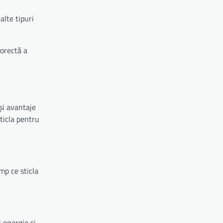
alte tipuri
corectă a
și avantaje
ticla pentru
mp ce sticla
 energie și