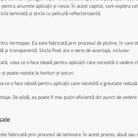
it pentru anumite aplicații și nevoi. În acest capitol, vom explora ce
icla laminată și sticla cu peliculă reflectorizantă.
ntru termopan. Ea este fabricată prin procesul de plutire, în care st
 și transparentă. Sticla float are o serie de avantaje, inclusiv:
icată, ceea ce o face ideală pentru aplicații care necesită o vedere cl
 și poate rezista la lovituri și șocuri.
eea ce o face ideală pentru aplicații care necesită o greutate redusă.
antaje. De pildă, ea poate fi mai puțin eficientă din punct de vedere
sale
este fabricată prin procesul de laminare. În acest proces, două sau