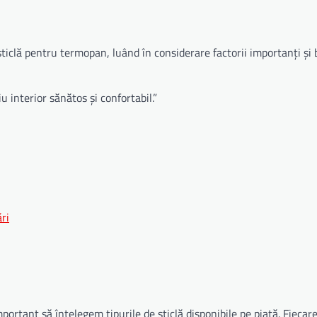
ticlă pentru termopan, luând în considerare factorii importanți și b
u interior sănătos și confortabil.”
ri
ortant să înțelegem tipurile de sticlă disponibile pe piață. Fiecare