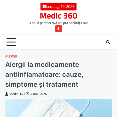
Skip
lun, aug. 10, 2026
to
Medic 360
content
O nouă perspectivă asupra sănătății tale
Facebook
ALERGII
Alergii la medicamente
antiinflamatoare: cauze,
simptome și tratament
Medic 360
4 mai 2024