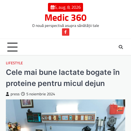
Skip
S, aug. 8, 2026
to
Medic 360
content
O nouă perspectivă asupra sănătății tale
Facebook
LIFESTYLE
Cele mai bune lactate bogate în
proteine pentru micul dejun
press
5 noiembrie 2024