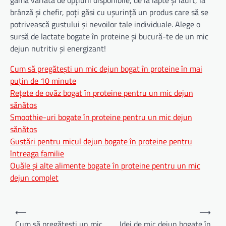
gamă variată de opțiuni disponibile, de la lapte și iaurt, la
brânză și chefir, poți găsi cu ușurință un produs care să se
potrivească gustului și nevoilor tale individuale. Alege o
sursă de lactate bogate în proteine și bucură-te de un mic
dejun nutritiv și energizant!
Cum să pregătești un mic dejun bogat în proteine în mai
puțin de 10 minute
Rețete de ovăz bogat în proteine pentru un mic dejun
sănătos
Smoothie-uri bogate în proteine pentru un mic dejun
sănătos
Gustări pentru micul dejun bogate în proteine pentru
întreaga familie
Ouăle și alte alimente bogate în proteine pentru un mic
dejun complet
Navigare
⟵
⟶
în
Cum să pregătești un mic
Idei de mic dejun bogate în