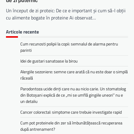
de zi puternic
Un început de zi proteic: De ce e important și cum să-l obții
cu alimente bogate în proteine Ai observat…
Articole recente
Cum recunosti polipii la copii: semnalul de alarma pentru
parinti
Idei de gustari sanatoase la birou
Alergiile sezoniere: semne care arată că nu este doar o simplă
răceală
Parodontoza ucide dinți care nu au nicio carie. Un stomatolog
din Botoșani explică de ce „mi se umflă gingiile uneori” nu e
un detaliu
Cancer colorectal: simptome care trebuie investigate rapid
Cum pot proteinele din zer să îmbunătățească recuperarea
după antrenament?