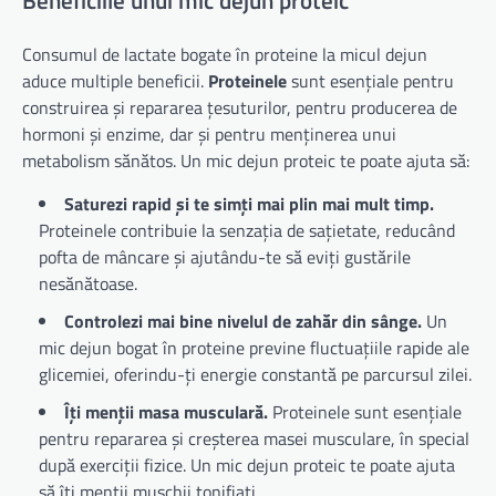
Consumul de lactate bogate în proteine la micul dejun
aduce multiple beneficii.
Proteinele
sunt esențiale pentru
construirea și repararea țesuturilor, pentru producerea de
hormoni și enzime, dar și pentru menținerea unui
metabolism sănătos. Un mic dejun proteic te poate ajuta să:
Saturezi rapid și te simți mai plin mai mult timp.
Proteinele contribuie la senzația de sațietate, reducând
pofta de mâncare și ajutându-te să eviți gustările
nesănătoase.
Controlezi mai bine nivelul de zahăr din sânge.
Un
mic dejun bogat în proteine previne fluctuațiile rapide ale
glicemiei, oferindu-ți energie constantă pe parcursul zilei.
Îți menții masa musculară.
Proteinele sunt esențiale
pentru repararea și creșterea masei musculare, în special
după exerciții fizice. Un mic dejun proteic te poate ajuta
să îți menții mușchii tonifiați.