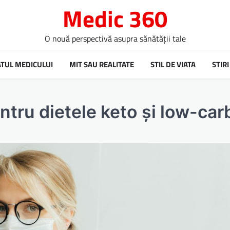
Medic 360
O nouă perspectivă asupra sănătății tale
ATUL MEDICULUI
MIT SAU REALITATE
STIL DE VIATA
STIRI
ntru dietele keto și low-car