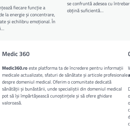
se confruntă adesea cu întrebar
țează fiecare funcție a
obțină suficientă…
de la energie și concentrare,
ate și echilibru emoțional. În
ui…
Medic 360
Medic360.ro
este platforma ta de încredere pentru informații
medicale actualizate, sfaturi de sănătate și articole profesionale
despre domeniul medical. Oferim o comunitate dedicată
sănătății și bunăstării, unde specialiștii din domeniul medical
D
pot să își împărtășească cunoștințele și să ofere ghidare
o
valoroasă.
o