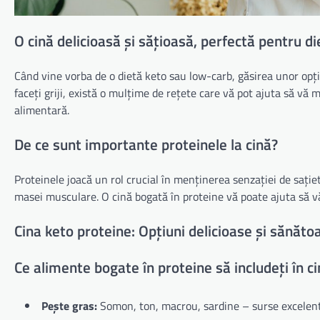
O cină delicioasă și sățioasă, perfectă pentru di
Când vine vorba de o dietă keto sau low-carb, găsirea unor opțiu
faceți griji, există o mulțime de rețete care vă pot ajuta să vă m
alimentară.
De ce sunt importante proteinele la cină?
Proteinele joacă un rol crucial în menținerea senzației de sațiet
masei musculare. O cină bogată în proteine vă poate ajuta să vă
Cina keto proteine: Opțiuni delicioase și sănăto
Ce alimente bogate în proteine să includeți în ci
Pește gras:
Somon, ton, macrou, sardine – surse excelente