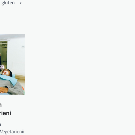
ă gluten
⟶
n
ieni
u
Vegetarienii