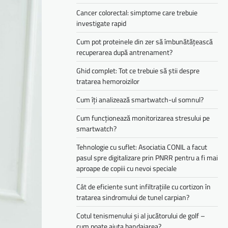
Cancer colorectal: simptome care trebuie
investigate rapid
Cum pot proteinele din zer să îmbunătățească
recuperarea după antrenament?
Ghid complet: Tot ce trebuie să știi despre
tratarea hemoroizilor
Cum îți analizează smartwatch-ul somnul?
Cum funcționează monitorizarea stresului pe
smartwatch?
Tehnologie cu suflet: Asociatia CONIL a facut
pasul spre digitalizare prin PNRR pentru a fi mai
aproape de copiii cu nevoi speciale
Cât de eficiente sunt infiltrațiile cu cortizon în
tratarea sindromului de tunel carpian?
Cotul tenismenului și al jucătorului de golf –
cum poate ajuta bandajarea?