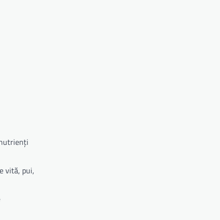
nutrienți
 vită, pui,
e