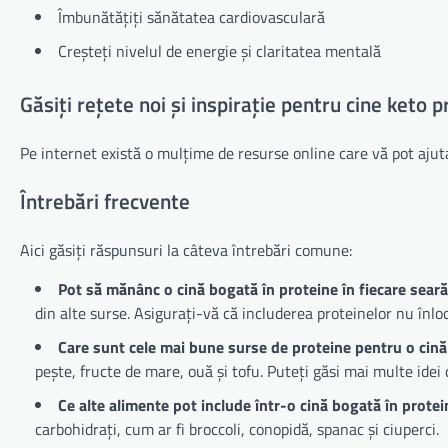
Îmbunătățiți sănătatea cardiovasculară
Creșteți nivelul de energie și claritatea mentală
Găsiți rețete noi și inspirație pentru cine keto 
Pe internet există o mulțime de resurse online care vă pot ajuta 
Întrebări frecvente
Aici găsiți răspunsuri la câteva întrebări comune:
Pot să mănânc o cină bogată în proteine în fiecare sear
din alte surse. Asigurați-vă că includerea proteinelor nu înl
Care sunt cele mai bune surse de proteine pentru o cină
pește, fructe de mare, ouă și tofu. Puteți găsi mai multe idei
Ce alte alimente pot include într-o cină bogată în protei
carbohidrați, cum ar fi broccoli, conopidă, spanac și ciuperci.