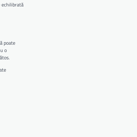
 echilibrată
vă poate
Cu o
ătos.
ate