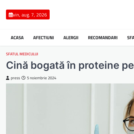
Skip
to
vin, aug. 7, 2026
content
ACASA
AFECTIUNI
ALERGII
RECOMANDARI
SF
SFATUL MEDICULUI
Cină bogată în proteine pe
press
5 noiembrie 2024