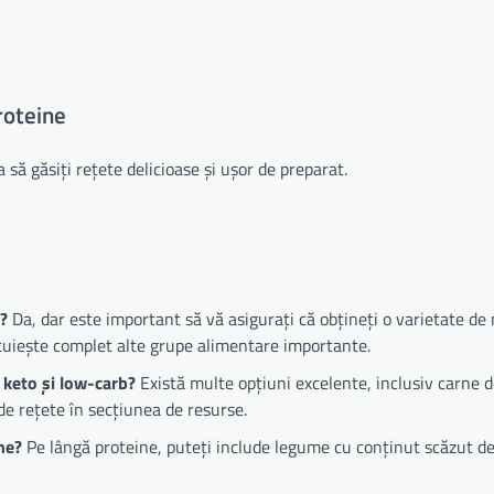
proteine
să găsiți rețete delicioase și ușor de preparat.
ă?
Da, dar este important să vă asigurați că obțineți o varietate de 
ocuiește complet alte grupe alimentare importante.
 keto și low-carb?
Există multe opțiuni excelente, inclusiv carne de
 de rețete în secțiunea de resurse.
ne?
Pe lângă proteine, puteți include legume cu conținut scăzut d