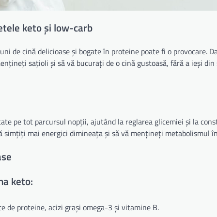
etele keto și low-carb
ni de cină delicioase și bogate în proteine poate fi o provocare. D
ențineți sațioli și să vă bucurați de o cină gustoasă, fără a ieși di
ate pe tot parcursul nopții, ajutând la reglarea glicemiei și la cons
 simțiți mai energici dimineața și să vă mențineți metabolismul î
ase
na keto:
 de proteine, acizi grași omega-3 și vitamine B.