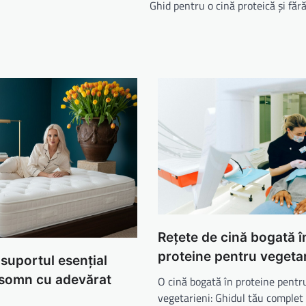
Ghid pentru o cină proteică și făr
Rețete de cină bogată î
proteine pentru vegetar
 suportul esențial
 somn cu adevărat
O cină bogată în proteine pentr
vegetarieni: Ghidul tău complet 