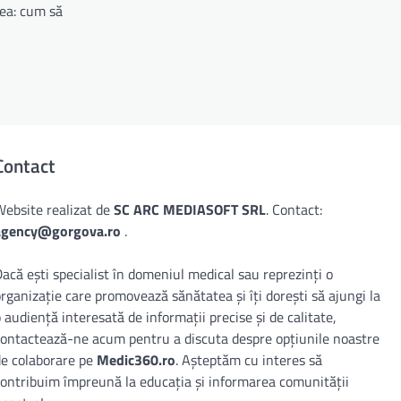
ea: cum să
Contact
Website realizat de
SC ARC MEDIASOFT SRL
. Contact:
agency@gorgova.ro
.
acă ești specialist în domeniul medical sau reprezinți o
rganizație care promovează sănătatea și îți dorești să ajungi la
 audiență interesată de informații precise și de calitate,
contactează-ne acum pentru a discuta despre opțiunile noastre
de colaborare pe
Medic360.ro
. Așteptăm cu interes să
contribuim împreună la educația și informarea comunității