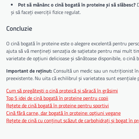
Pot să mănânc o cină bogată în proteine și să slăbesc?
D
și să faceți exerciții fizice regulat.
Concluzie
O cină bogată în proteine este o alegere excelentă pentru per
ajuta să vă mențineți senzația de sațietate pentru mai mult timp
varietate de opțiuni delicioase și sănătoase disponibile, o cină b
Important de reținut:
Consultă un medic sau un nutriționist în
preexistente. Nu uita că echilibrul și varietatea sunt esențiale
Cum să pregătești o cină proteică și săracă în grăsimi
Top 5 idei de cină bogată în proteine pentru copii
Rețete de cină bogată în proteine pentru sportivi
Cină fără carne, dar bogată în proteine: opțiuni vegane
Rețete de cină cu conținut scăzut de carbohidrați și bogat în p