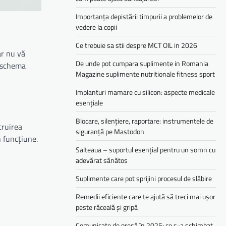
Importanța depistării timpurii a problemelor de
vedere la copii
Ce trebuie sa stii despre MCT OIL in 2026
ar nu vă
De unde pot cumpara suplimente in Romania
n schema
Magazine suplimente nutritionale fitness sport
Implanturi mamare cu silicon: aspecte medicale
esențiale
Blocare, silențiere, raportare: instrumentele de
truirea
siguranță pe Mastodon
n funcțiune.
Salteaua – suportul esențial pentru un somn cu
adevărat sănătos
Suplimente care pot sprijini procesul de slăbire
Remedii eficiente care te ajută să treci mai ușor
peste răceală și gripă
Comunicate de presă în 2025: ce s-a schimbat