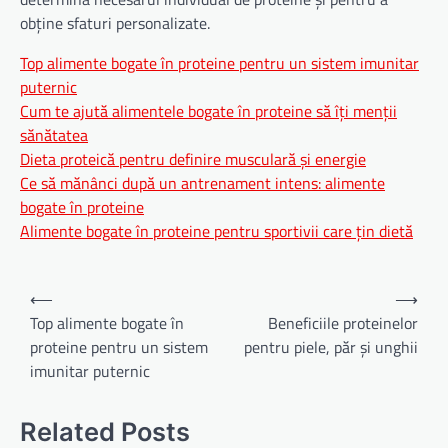
obține sfaturi personalizate.
Top alimente bogate în proteine pentru un sistem imunitar
puternic
Cum te ajută alimentele bogate în proteine să îți menții
sănătatea
Dieta proteică pentru definire musculară și energie
Ce să mănânci după un antrenament intens: alimente
bogate în proteine
Alimente bogate în proteine pentru sportivii care țin dietă
Navigare
⟵
⟶
în
Top alimente bogate în
Beneficiile proteinelor
proteine pentru un sistem
pentru piele, păr și unghii
articole
imunitar puternic
Related Posts