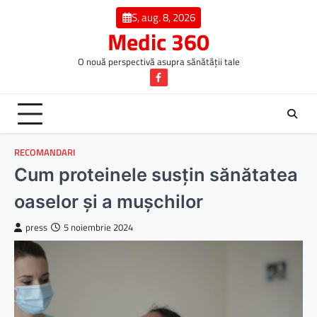
Skip
S, aug. 8, 2026
to
Medic 360
content
O nouă perspectivă asupra sănătății tale
Facebook
RECOMANDARI
Cum proteinele susțin sănătatea
oaselor și a mușchilor
press
5 noiembrie 2024