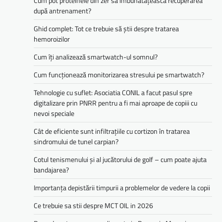
Cum pot proteinele din zer să îmbunătățească recuperarea
după antrenament?
Ghid complet: Tot ce trebuie să știi despre tratarea
hemoroizilor
Cum îți analizează smartwatch-ul somnul?
Cum funcționează monitorizarea stresului pe smartwatch?
Tehnologie cu suflet: Asociatia CONIL a facut pasul spre
digitalizare prin PNRR pentru a fi mai aproape de copiii cu
nevoi speciale
Cât de eficiente sunt infiltrațiile cu cortizon în tratarea
sindromului de tunel carpian?
Cotul tenismenului și al jucătorului de golf – cum poate ajuta
bandajarea?
Importanța depistării timpurii a problemelor de vedere la copii
Ce trebuie sa stii despre MCT OIL in 2026