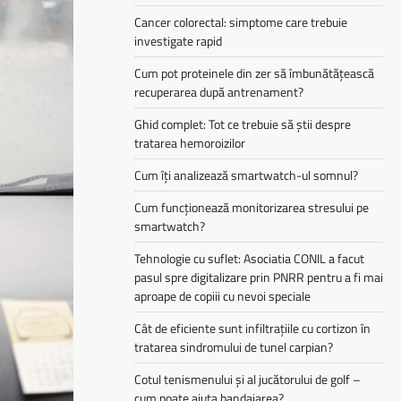
Cancer colorectal: simptome care trebuie
investigate rapid
Cum pot proteinele din zer să îmbunătățească
recuperarea după antrenament?
Ghid complet: Tot ce trebuie să știi despre
tratarea hemoroizilor
Cum îți analizează smartwatch-ul somnul?
Cum funcționează monitorizarea stresului pe
smartwatch?
Tehnologie cu suflet: Asociatia CONIL a facut
pasul spre digitalizare prin PNRR pentru a fi mai
aproape de copiii cu nevoi speciale
Cât de eficiente sunt infiltrațiile cu cortizon în
tratarea sindromului de tunel carpian?
Cotul tenismenului și al jucătorului de golf –
cum poate ajuta bandajarea?