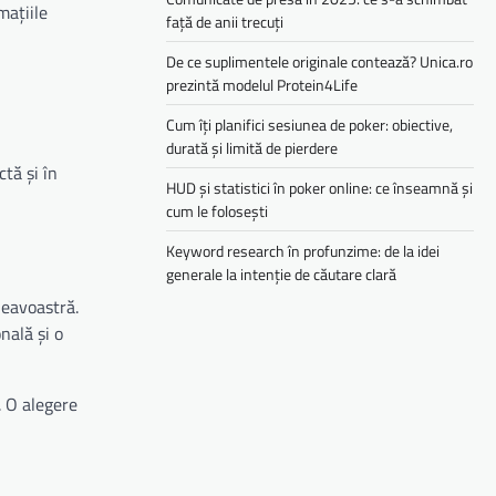
mațiile
față de anii trecuți
De ce suplimentele originale contează? Unica.ro
prezintă modelul Protein4Life
Cum îți planifici sesiunea de poker: obiective,
durată și limită de pierdere
ctă și în
HUD și statistici în poker online: ce înseamnă și
cum le folosești
Keyword research în profunzime: de la idei
generale la intenție de căutare clară
neavoastră.
nală și o
. O alegere