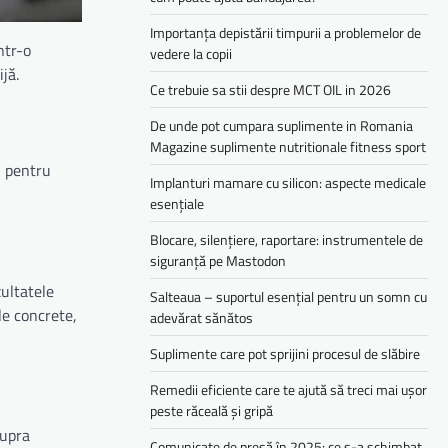
Importanța depistării timpurii a problemelor de
într-o
vedere la copii
jă.
Ce trebuie sa stii despre MCT OIL in 2026
De unde pot cumpara suplimente in Romania
Magazine suplimente nutritionale fitness sport
l pentru
Implanturi mamare cu silicon: aspecte medicale
esențiale
Blocare, silențiere, raportare: instrumentele de
siguranță pe Mastodon
ultatele
Salteaua – suportul esențial pentru un somn cu
ele concrete,
adevărat sănătos
Suplimente care pot sprijini procesul de slăbire
Remedii eficiente care te ajută să treci mai ușor
peste răceală și gripă
supra
Comunicate de presă în 2025: ce s-a schimbat