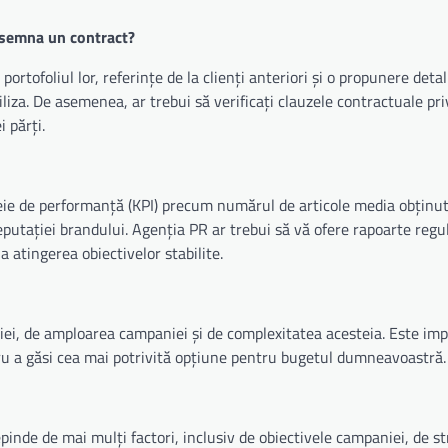
a semna un contract?
ortofoliul lor, referințe de la clienți anteriori și o propunere detal
tiliza. De asemenea, ar trebui să verificați clauzele contractuale pr
i părți.
heie de performanță (KPI) precum numărul de articole media obținut
eputației brandului. Agenția PR ar trebui să vă ofere rapoarte regu
a atingerea obiectivelor stabilite.
iei, de amploarea campaniei și de complexitatea acesteia. Este im
tru a găsi cea mai potrivită opțiune pentru bugetul dumneavoastră.
nde de mai mulți factori, inclusiv de obiectivele campaniei, de st