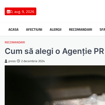
Skip
to
D, aug. 9, 2026
content
ACASA
AFECTIUNI
ALERGII
RECOMANDARI
SF
RECOMANDARI
Cum să alegi o Agenție PR
press
2 decembrie 2024