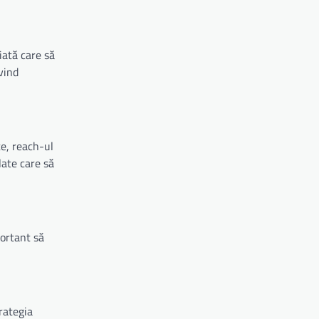
iată care să
ivind
e, reach-ul
late care să
portant să
rategia