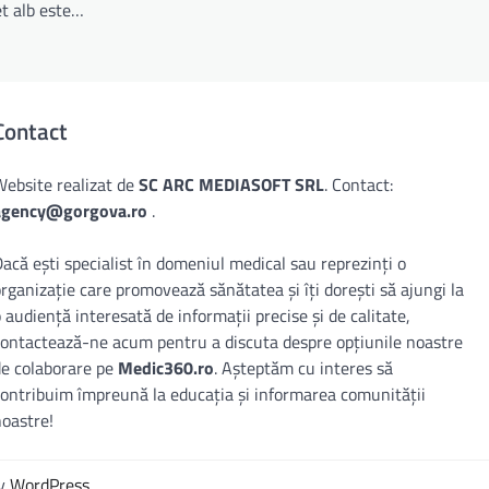
t alb este…
Contact
Website realizat de
SC ARC MEDIASOFT SRL
. Contact:
agency@gorgova.ro
.
acă ești specialist în domeniul medical sau reprezinți o
rganizație care promovează sănătatea și îți dorești să ajungi la
 audiență interesată de informații precise și de calitate,
contactează-ne acum pentru a discuta despre opțiunile noastre
de colaborare pe
Medic360.ro
. Așteptăm cu interes să
contribuim împreună la educația și informarea comunității
noastre!
by
WordPress
.