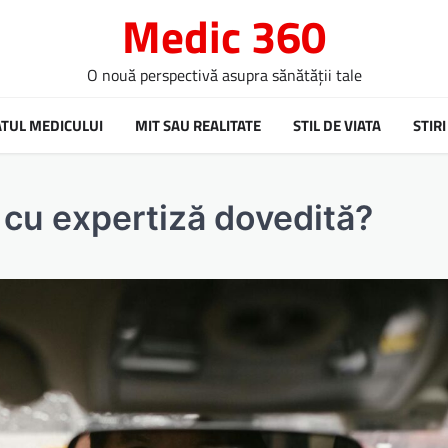
Medic 360
O nouă perspectivă asupra sănătății tale
ATUL MEDICULUI
MIT SAU REALITATE
STIL DE VIATA
STIRI
 cu expertiză dovedită?