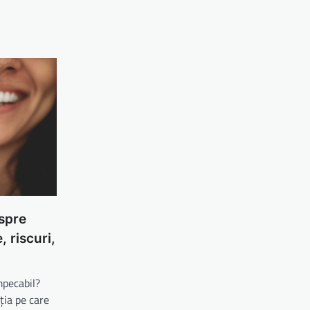
espre
 riscuri,
mpecabil?
ția pe care