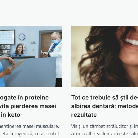
ogate în proteine
Tot ce trebuie să știi d
vita pierderea masei
albirea dentară: metode,
în keto
rezultate
 menținerea masei musculare:
Visiți un zâmbet strălucitor și i
ieta ketogenică, cu accentul
Atunci albirea dentară este solu