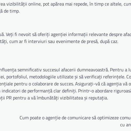
ea vizibilității online, pot apărea mai repede, în timp ce altele, cum
ă de timp.
. Veți fi nevoit să oferiți agenției informații relevante despre afa
vități, cum ar fi interviuri sau evenimente de presă, după caz.
nfluența semnificativ succesul afacerii dumneavoastră. Pentru a lu
i, portofoliul, metodologiile utilizate și să verificați referințele.
sențiale pentru o colaborare de succes. Asigurați-vă că agenția vă 
indicatori de performanță clar definiți. Printr-o abordare riguroasă
ții PR pentru a vă îmbunătăți vizibilitatea și reputația.
Cum poate o agenție de comunicare să optimizeze comu
cu an