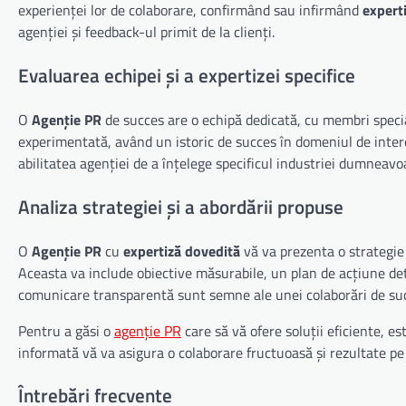
experienței lor de colaborare, confirmând sau infirmând
expert
agenției și feedback-ul primit de la clienți.
Evaluarea echipei și a expertizei specifice
O
Agenție PR
de succes are o echipă dedicată, cu membri special
experimentată, având un istoric de succes în domeniul de in
abilitatea agenției de a înțelege specificul industriei dumneavo
Analiza strategiei și a abordării propuse
O
Agenție PR
cu
expertiză dovedită
vă va prezenta o strategie 
Aceasta va include obiective măsurabile, un plan de acțiune det
comunicare transparentă sunt semne ale unei colaborări de su
Pentru a găsi o
agenție PR
care să vă ofere soluții eficiente, e
informată vă va asigura o colaborare fructuoasă și rezultate p
Întrebări frecvente