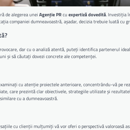
ură de alegerea unei
Agenție PR
cu
expertiză dovedită
. Investiția 
ația companiei dumneavoastră, așadar, decizia trebuie luată cu gri
tă?
ovocare, dar cu o analiză atentă, puteți identifica partenerul idea
iuni și să căutați dovezi concrete ale competenței.
Examinați cu atenție proiectele anterioare, concentrându-vă pe rez
iate, care prezintă clar obiectivele, strategiile utilizate și rezultat
 similare cu a dumneavoastră.
sațiile cu clienții mulțumiți vă vor oferi o perspectivă valoroasă a