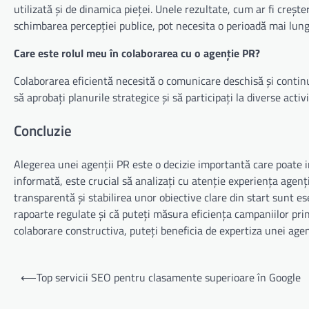
utilizată și de dinamica pieței. Unele rezultate, cum ar fi creșter
schimbarea percepției publice, pot necesita o perioadă mai lung
Care este rolul meu în colaborarea cu o agenție PR?
Colaborarea eficientă necesită o comunicare deschisă și continuă
să aprobați planurile strategice și să participați la diverse acti
Concluzie
Alegerea unei agenții PR este o decizie importantă care poate i
informată, este crucial să analizați cu atenție experiența agenție
transparentă și stabilirea unor obiective clare din start sunt e
rapoarte regulate și că puteți măsura eficiența campaniilor prin 
colaborare constructiva, puteți beneficia de expertiza unei agen
Navigare
⟵
Top servicii SEO pentru clasamente superioare în Google
în