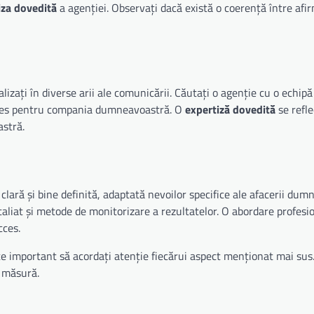
iza dovedită
a agenției. Observați dacă există o coerență între afir
izați în diverse arii ale comunicării. Căutați o agenție cu o echipă
teres pentru compania dumneavoastră. O
expertiză dovedită
se refle
astră.
clară și bine definită, adaptată nevoilor specifice ale afacerii dum
aliat și metode de monitorizare a rezultatelor. O abordare profesio
cces.
ste important să acordați atenție fiecărui aspect menționat mai sus
e măsură.