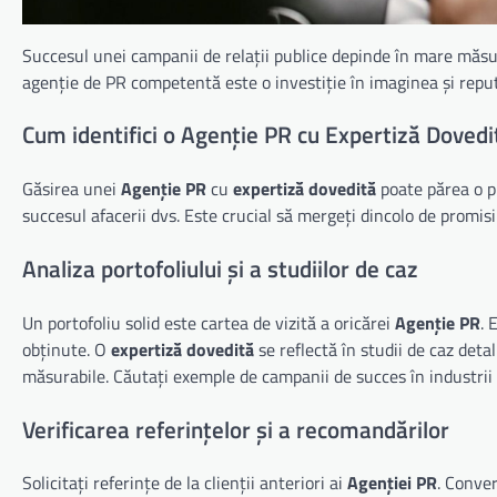
Succesul unei campanii de relații publice depinde în mare măs
agenție de PR competentă este o investiție în imaginea și reput
Cum identifici o Agenție PR cu Expertiză Dovedi
Găsirea unei
Agenție PR
cu
expertiză dovedită
poate părea o pr
succesul afacerii dvs. Este crucial să mergeți dincolo de promis
Analiza portofoliului și a studiilor de caz
Un portofoliu solid este cartea de vizită a oricărei
Agenție PR
. 
obținute. O
expertiză dovedită
se reflectă în studii de caz detal
măsurabile. Căutați exemple de campanii de succes în industrii
Verificarea referințelor și a recomandărilor
Solicitați referințe de la clienții anteriori ai
Agenției PR
. Conver