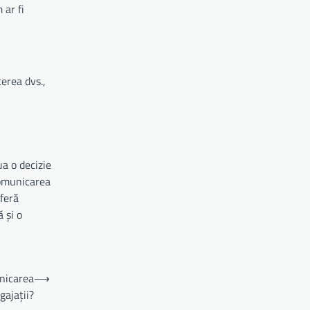
 ar fi
cerea dvs.,
a o decizie
 Comunicarea
oferă
 și o
nicarea
⟶
gajații?