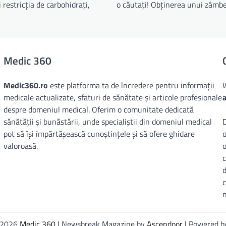
i restricția de carbohidrați,
o căutați! Obținerea unui zâmbe
Medic 360
Medic360.ro
este platforma ta de încredere pentru informații
medicale actualizate, sfaturi de sănătate și articole profesionale
despre domeniul medical. Oferim o comunitate dedicată
sănătății și bunăstării, unde specialiștii din domeniul medical
D
pot să își împărtășească cunoștințele și să ofere ghidare
o
valoroasă.
o
© 2026
Medic 360
| Newsbreak Magazine by
Ascendoor
| Powered 