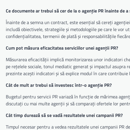
Ce documente ar trebui să cer de la o agenție PR înainte de 
Înainte de a semna un contract, este esențial să cereți agenției p
includă obiectivele, strategiile și metodologiile pe care le vor u
confidențialitatea, termenii de plată și responsabilitățile fiecăre
Cum pot măsura eficacitatea serviciilor unei agenții PR?
Măsurarea eficacității implică monitorizarea unor indicatori c
pe rețelele sociale, tonul mediatic generat și impactul asupra r
prezinte acești indicatori și să explice modul în care contribuie l
Cât de mult ar trebui să investesc într-o agenție PR?
Bugetul pentru servicii PR variază în funcție de mărimea agenț
discutați cu mai multe agenții și să comparați ofertele lor pen
Cât timp durează să se vadă rezultatele unei campanii PR?
Timpul necesar pentru a vedea rezultatele unei campanii PR depi