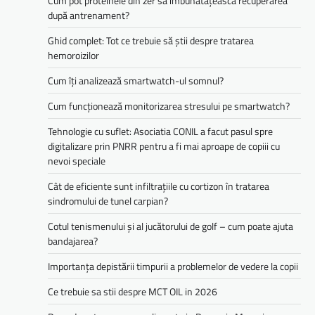
Cum pot proteinele din zer să îmbunătățească recuperarea
după antrenament?
Ghid complet: Tot ce trebuie să știi despre tratarea
hemoroizilor
Cum îți analizează smartwatch-ul somnul?
Cum funcționează monitorizarea stresului pe smartwatch?
Tehnologie cu suflet: Asociatia CONIL a facut pasul spre
digitalizare prin PNRR pentru a fi mai aproape de copiii cu
nevoi speciale
Cât de eficiente sunt infiltrațiile cu cortizon în tratarea
sindromului de tunel carpian?
Cotul tenismenului și al jucătorului de golf – cum poate ajuta
bandajarea?
Importanța depistării timpurii a problemelor de vedere la copii
Ce trebuie sa stii despre MCT OIL in 2026