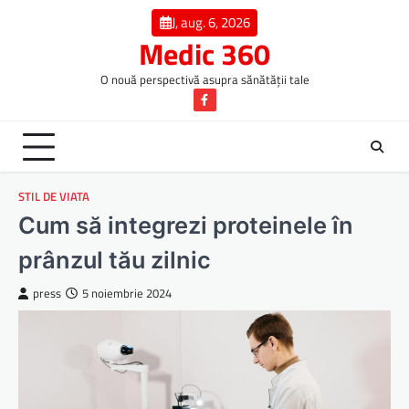
Skip
J, aug. 6, 2026
to
Medic 360
content
O nouă perspectivă asupra sănătății tale
Facebook
STIL DE VIATA
Cum să integrezi proteinele în
prânzul tău zilnic
press
5 noiembrie 2024