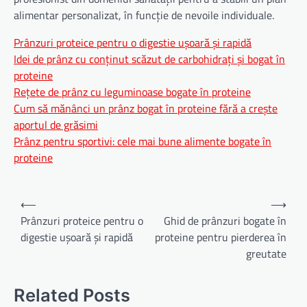
alimentar personalizat, în funcție de nevoile individuale.
Prânzuri proteice pentru o digestie ușoară și rapidă
Idei de prânz cu conținut scăzut de carbohidrați și bogat în
proteine
Rețete de prânz cu leguminoase bogate în proteine
Cum să mănânci un prânz bogat în proteine fără a crește
aportul de grăsimi
Prânz pentru sportivi: cele mai bune alimente bogate în
proteine
Navigare
⟵
⟶
în
Prânzuri proteice pentru o
Ghid de prânzuri bogate în
digestie ușoară și rapidă
proteine pentru pierderea în
articole
greutate
Related Posts