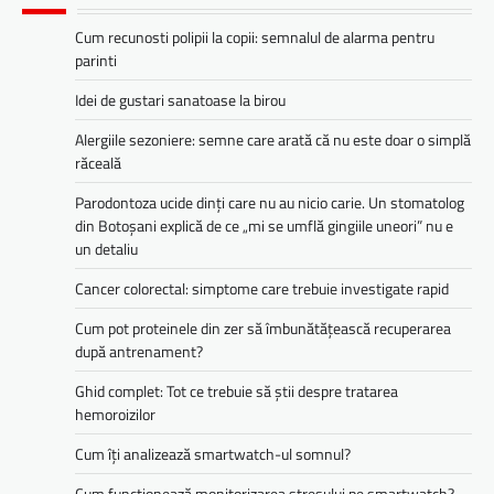
Cum recunosti polipii la copii: semnalul de alarma pentru
parinti
Idei de gustari sanatoase la birou
Alergiile sezoniere: semne care arată că nu este doar o simplă
răceală
Parodontoza ucide dinți care nu au nicio carie. Un stomatolog
din Botoșani explică de ce „mi se umflă gingiile uneori” nu e
un detaliu
Cancer colorectal: simptome care trebuie investigate rapid
Cum pot proteinele din zer să îmbunătățească recuperarea
după antrenament?
Ghid complet: Tot ce trebuie să știi despre tratarea
hemoroizilor
Cum îți analizează smartwatch-ul somnul?
Cum funcționează monitorizarea stresului pe smartwatch?