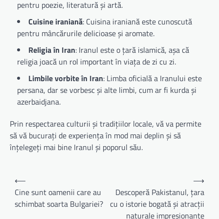
pentru poezie, literatură și artă.
Cuisine iraniană
: Cuisina iraniană este cunoscută
pentru mâncărurile delicioase și aromate.
Religia în Iran
: Iranul este o țară islamică, așa că
religia joacă un rol important în viața de zi cu zi.
Limbile vorbite în Iran
: Limba oficială a Iranului este
persana, dar se vorbesc și alte limbi, cum ar fi kurda și
azerbaidjana.
Prin respectarea culturii și tradițiilor locale, vă va permite
să vă bucurați de experiența în mod mai deplin și să
înțelegeți mai bine Iranul și poporul său.
Navigare
⟵
⟶
în
Cine sunt oamenii care au
Descoperă Pakistanul, țara
schimbat soarta Bulgariei?
cu o istorie bogată și atracții
articole
naturale impresionante