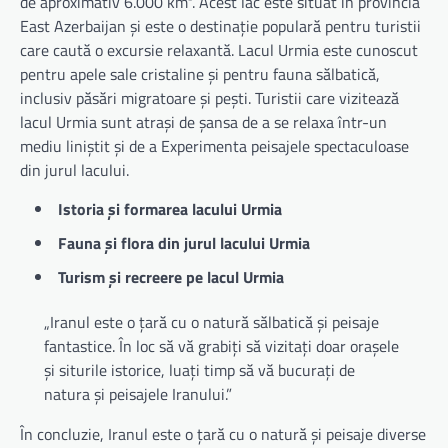
de aproximativ 6.000 km². Acest lac este situat în provincia
East Azerbaijan și este o destinație populară pentru turistii
care caută o excursie relaxantă. Lacul Urmia este cunoscut
pentru apele sale cristaline și pentru fauna sălbatică,
inclusiv păsări migratoare și pești. Turistii care vizitează
lacul Urmia sunt atrași de șansa de a se relaxa într-un
mediu liniștit și de a Experimenta peisajele spectaculoase
din jurul lacului.
Istoria și formarea lacului Urmia
Fauna și flora din jurul lacului Urmia
Turism și recreere pe lacul Urmia
„Iranul este o țară cu o natură sălbatică și peisaje
fantastice. În loc să vă grabiți să vizitați doar orașele
și siturile istorice, luați timp să vă bucurați de
natura și peisajele Iranului.”
În concluzie, Iranul este o țară cu o natură și peisaje diverse