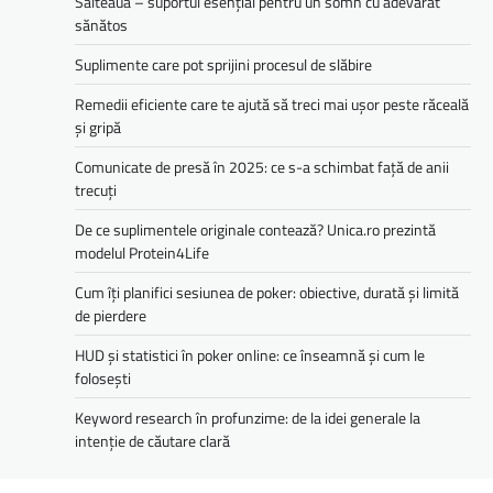
Salteaua – suportul esențial pentru un somn cu adevărat
sănătos
Suplimente care pot sprijini procesul de slăbire
Remedii eficiente care te ajută să treci mai ușor peste răceală
și gripă
Comunicate de presă în 2025: ce s-a schimbat față de anii
trecuți
De ce suplimentele originale contează? Unica.ro prezintă
modelul Protein4Life
Cum îți planifici sesiunea de poker: obiective, durată și limită
de pierdere
HUD și statistici în poker online: ce înseamnă și cum le
folosești
Keyword research în profunzime: de la idei generale la
intenție de căutare clară