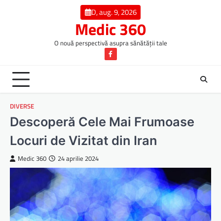
Skip
D, aug. 9, 2026
to
Medic 360
content
O nouă perspectivă asupra sănătății tale
Facebook
DIVERSE
Descoperă Cele Mai Frumoase
Locuri de Vizitat din Iran
Medic 360
24 aprilie 2024