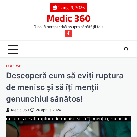
Skip
D, aug. 9, 2026
to
Medic 360
content
O nouă perspectivă asupra sănătății tale
Facebook
DIVERSE
Descoperă cum să eviți ruptura
de menisc și să îți menții
genunchiul sănătos!
Medic 360
26 aprilie 2024