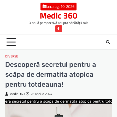
Skip
lun, aug. 10, 2026
to
Medic 360
content
O nouă perspectivă asupra sănătății tale
Facebook
DIVERSE
Descoperă secretul pentru a
scăpa de dermatita atopica
pentru totdeauna!
Medic 360
26 aprilie 2024