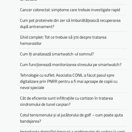
Cancer colorectal: simptome care trebuie investigate rapid
Cum pot proteinele din zer să îmbunătățească recuperarea
după antrenament?
Ghid complet: Tot ce trebuie să știi despre tratarea
hemoroizilor
Cum îți analizează smartwatch-ul somnul?
Cum funcționează monitorizarea stresului pe smartwatch?
Tehnologie cu suflet: Asociatia CONIL a facut pasul spre
digitalizare prin PNRR pentru a fi mai aproape de copiii cu
nevoi speciale
Cât de eficiente sunt infiltrațiile cu cortizon în tratarea
sindromului de tunel carpian?
Cotul tenismenului și al jucătorului de golf – cum poate ajuta
bandajarea?
Importanța depistării timpurii a problemelor de vedere la copii