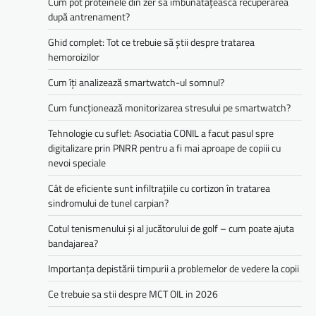
Cum pot proteinele din zer să îmbunătățească recuperarea
după antrenament?
Ghid complet: Tot ce trebuie să știi despre tratarea
hemoroizilor
Cum îți analizează smartwatch-ul somnul?
Cum funcționează monitorizarea stresului pe smartwatch?
Tehnologie cu suflet: Asociatia CONIL a facut pasul spre
digitalizare prin PNRR pentru a fi mai aproape de copiii cu
nevoi speciale
Cât de eficiente sunt infiltrațiile cu cortizon în tratarea
sindromului de tunel carpian?
Cotul tenismenului și al jucătorului de golf – cum poate ajuta
bandajarea?
Importanța depistării timpurii a problemelor de vedere la copii
Ce trebuie sa stii despre MCT OIL in 2026