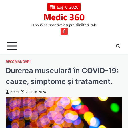
Skip
J, aug. 6, 2026
to
Medic 360
content
O nouă perspectivă asupra sănătății tale
Facebook
RECOMANDARI
Durerea musculară în COVID-19:
cauze, simptome și tratament.
press
27 iulie 2024