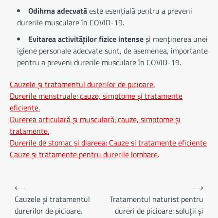
Odihrna adecvată
este esențială pentru a preveni
durerile musculare în COVID-19.
Evitarea activităților fizice intense
și menținerea unei
igiene personale adecvate sunt, de asemenea, importante
pentru a preveni durerile musculare în COVID-19.
Cauzele și tratamentul durerilor de picioare.
Durerile menstruale: cauze, simptome și tratamente
eficiente.
Durerea articulară și musculară: cauze, simptome și
tratamente.
Durerile de stomac și diareea: Cauze și tratamente eficiente
Cauze și tratamente pentru durerile lombare.
Navigare
⟵
⟶
în
Cauzele și tratamentul
Tratamentul naturist pentru
durerilor de picioare.
dureri de picioare: soluții și
articole