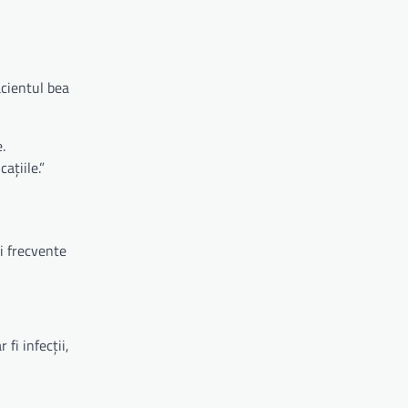
acientul bea
.
ațiile.”
i frecvente
fi infecții,