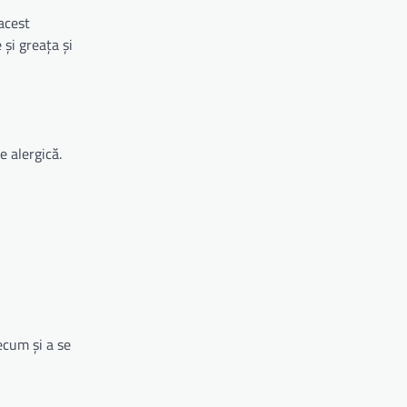
 acest
 și greața și
e alergică.
ecum și a se