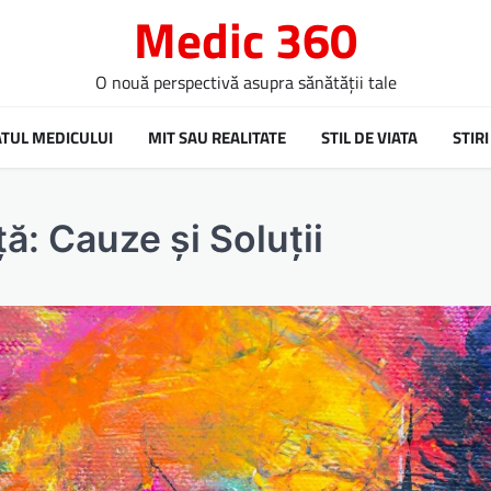
Medic 360
O nouă perspectivă asupra sănătății tale
ATUL MEDICULUI
MIT SAU REALITATE
STIL DE VIATA
STIRI
ă: Cauze și Soluții