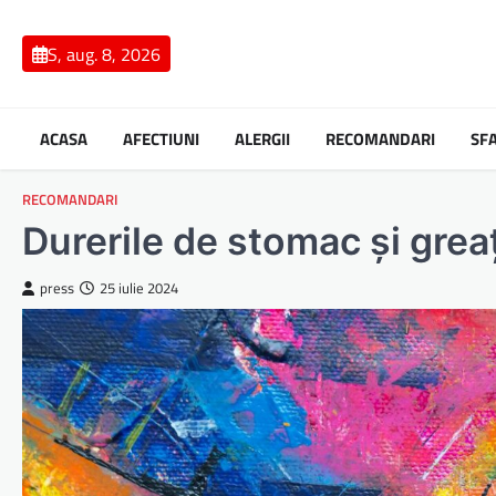
Skip
to
S, aug. 8, 2026
content
ACASA
AFECTIUNI
ALERGII
RECOMANDARI
SF
RECOMANDARI
Durerile de stomac și greaț
press
25 iulie 2024