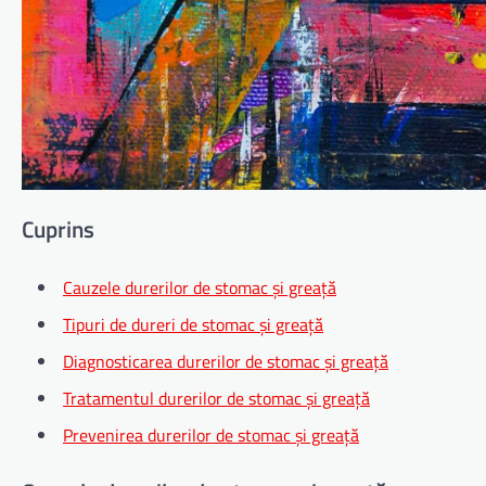
Cuprins
Cauzele durerilor de stomac și greață
Tipuri de dureri de stomac și greață
Diagnosticarea durerilor de stomac și greață
Tratamentul durerilor de stomac și greață
Prevenirea durerilor de stomac și greață