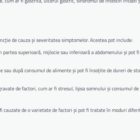
e, cum ar fi gastrita, ulcerul gastric, sindromul de intestin iritabil ș
uncție de cauza și severitatea simptomelor. Acestea pot include:
în partea superioară, mijlocie sau inferioară a abdomenului și pot fi
te sau după consumul de alimente și pot fi însoțite de dureri de sto
agravate de factori, cum ar fi stresul, lipsa somnului și consumul d
cauzate de o varietate de factori și pot fi tratate în moduri diferit