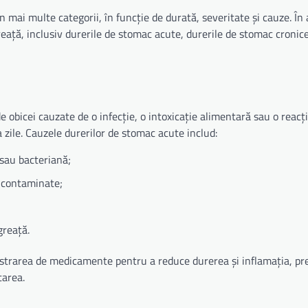
în mai multe categorii, în funcție de durată, severitate și cauze. În
reață, inclusiv durerile de stomac acute, durerile de stomac cronice
 obicei cauzate de o infecție, o intoxicație alimentară sau o reacți
a zile. Cauzele durerilor de stomac acute includ:
 sau bacteriană;
 contaminate;
greață.
istrarea de medicamente pentru a reduce durerea și inflamația, pr
tarea.