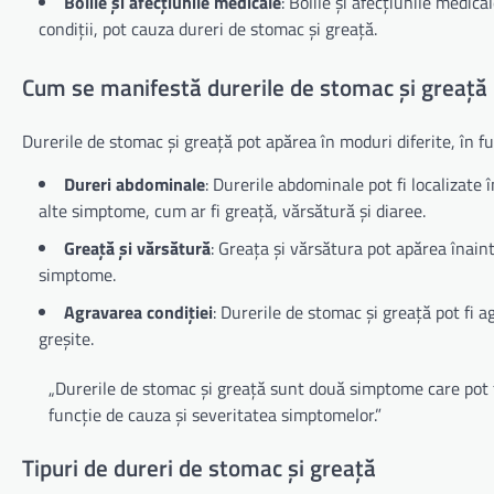
Bolile și afecțiunile medicale
: Bolile și afecțiunile medical
condiții, pot cauza dureri de stomac și greață.
Cum se manifestă durerile de stomac și greață
Durerile de stomac și greață pot apărea în moduri diferite, în f
Dureri abdominale
: Durerile abdominale pot fi localizate 
alte simptome, cum ar fi greață, vărsătură și diaree.
Greață și vărsătură
: Greața și vărsătura pot apărea înain
simptome.
Agravarea condiției
: Durerile de stomac și greață pot fi 
greșite.
„Durerile de stomac și greață sunt două simptome care pot fi 
funcție de cauza și severitatea simptomelor.”
Tipuri de dureri de stomac și greață