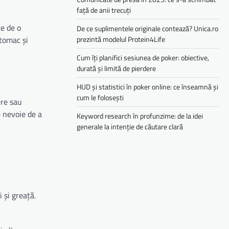
față de anii trecuți
te de o
De ce suplimentele originale contează? Unica.ro
prezintă modelul Protein4Life
stomac și
Cum îți planifici sesiunea de poker: obiective,
durată și limită de pierdere
HUD și statistici în poker online: ce înseamnă și
cum le folosești
ere sau
e nevoie de a
Keyword research în profunzime: de la idei
generale la intenție de căutare clară
 și greață.