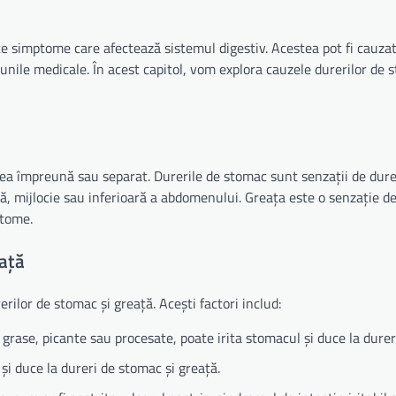
e simptome care afectează sistemul digestiv. Acestea pot fi cauza
cțiunile medicale. În acest capitol, vom explora cauzele durerilor de 
ea împreună sau separat. Durerile de stomac sunt senzații de dur
ră, mijlocie sau inferioară a abdomenului. Greața este o senzație d
ptome.
eață
erilor de stomac și greață. Acești factori includ:
grase, picante sau procesate, poate irita stomacul și duce la dureri
 și duce la dureri de stomac și greață.