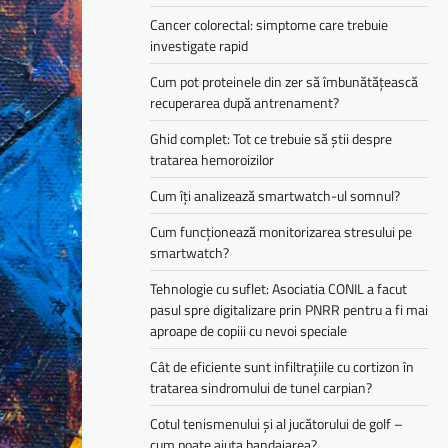
Cancer colorectal: simptome care trebuie
investigate rapid
Cum pot proteinele din zer să îmbunătățească
recuperarea după antrenament?
Ghid complet: Tot ce trebuie să știi despre
tratarea hemoroizilor
Cum îți analizează smartwatch-ul somnul?
Cum funcționează monitorizarea stresului pe
smartwatch?
Tehnologie cu suflet: Asociatia CONIL a facut
pasul spre digitalizare prin PNRR pentru a fi mai
aproape de copiii cu nevoi speciale
Cât de eficiente sunt infiltrațiile cu cortizon în
tratarea sindromului de tunel carpian?
Cotul tenismenului și al jucătorului de golf –
cum poate ajuta bandajarea?