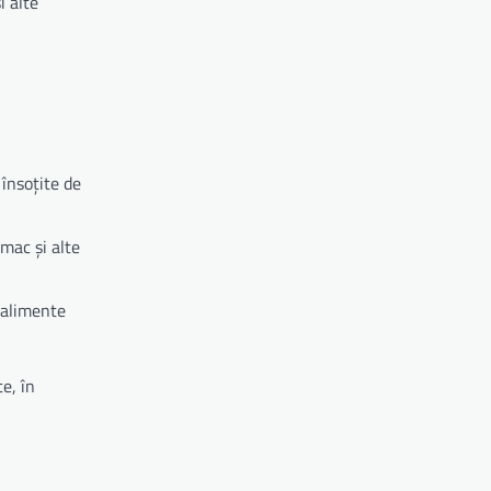
i alte
 însoțite de
mac și alte
e alimente
e, în