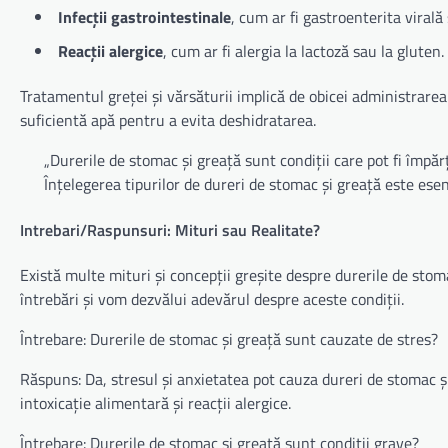
Infecții gastrointestinale
, cum ar fi gastroenterita virală
Reacții alergice
, cum ar fi alergia la lactoză sau la gluten.
Tratamentul greței și vărsăturii implică de obicei administrar
suficientă apă pentru a evita deshidratarea.
„Durerile de stomac și greață sunt condiții care pot fi împărț
Înțelegerea tipurilor de dureri de stomac și greață este ese
Intrebari/Raspunsuri: Mituri sau Realitate?
Există multe mituri și concepții greșite despre durerile de stom
întrebări și vom dezvălui adevărul despre aceste condiții.
Întrebare: Durerile de stomac și greață sunt cauzate de stres?
Răspuns: Da, stresul și anxietatea pot cauza dureri de stomac și g
intoxicație alimentară și reacții alergice.
Întrebare: Durerile de stomac și greață sunt condiții grave?