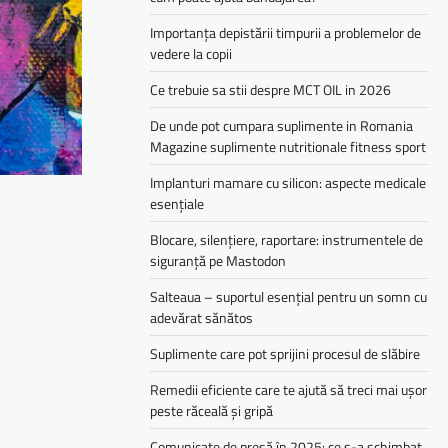
Importanța depistării timpurii a problemelor de
vedere la copii
Ce trebuie sa stii despre MCT OIL in 2026
De unde pot cumpara suplimente in Romania
Magazine suplimente nutritionale fitness sport
Implanturi mamare cu silicon: aspecte medicale
esențiale
Blocare, silențiere, raportare: instrumentele de
siguranță pe Mastodon
Salteaua – suportul esențial pentru un somn cu
adevărat sănătos
Suplimente care pot sprijini procesul de slăbire
Remedii eficiente care te ajută să treci mai ușor
peste răceală și gripă
Comunicate de presă în 2025: ce s-a schimbat