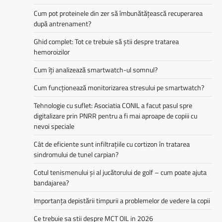
Cum pot proteinele din zer să îmbunătățească recuperarea
după antrenament?
Ghid complet: Tot ce trebuie să știi despre tratarea
hemoroizilor
Cum îți analizează smartwatch-ul somnul?
Cum funcționează monitorizarea stresului pe smartwatch?
Tehnologie cu suflet: Asociatia CONIL a facut pasul spre
digitalizare prin PNRR pentru a fi mai aproape de copiii cu
nevoi speciale
Cât de eficiente sunt infiltrațiile cu cortizon în tratarea
sindromului de tunel carpian?
Cotul tenismenului și al jucătorului de golf – cum poate ajuta
bandajarea?
Importanța depistării timpurii a problemelor de vedere la copii
Ce trebuie sa stii despre MCT OIL in 2026