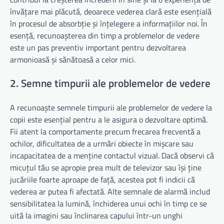
învățare mai plăcută, deoarece vederea clară este esențială
în procesul de absorbție și înțelegere a informațiilor noi. În
esență, recunoașterea din timp a problemelor de vedere
este un pas preventiv important pentru dezvoltarea
armonioasă și sănătoasă a celor mici.
2. Semne timpurii ale problemelor de vedere
A recunoaște semnele timpurii ale problemelor de vedere la
copii este esențial pentru a le asigura o dezvoltare optimă.
Fii atent la comportamente precum frecarea frecventă a
ochilor, dificultatea de a urmări obiecte în mișcare sau
incapacitatea de a menține contactul vizual. Dacă observi că
micuțul tău se apropie prea mult de televizor sau își ține
jucăriile foarte aproape de față, acestea pot fi indicii că
vederea ar putea fi afectată. Alte semnale de alarmă includ
sensibilitatea la lumină, închiderea unui ochi în timp ce se
uită la imagini sau înclinarea capului într-un unghi