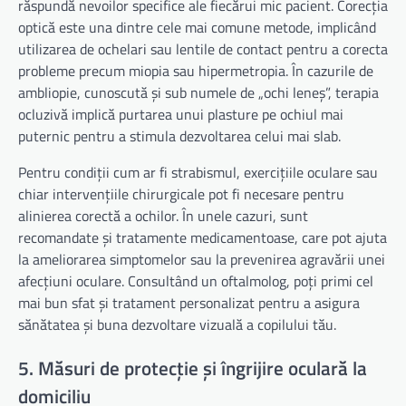
răspundă nevoilor specifice ale fiecărui mic pacient. Corecția
optică este una dintre cele mai comune metode, implicând
utilizarea de ochelari sau lentile de contact pentru a corecta
probleme precum miopia sau hipermetropia. În cazurile de
ambliopie, cunoscută și sub numele de „ochi leneș”, terapia
ocluzivă implică purtarea unui plasture pe ochiul mai
puternic pentru a stimula dezvoltarea celui mai slab.
Pentru condiții cum ar fi strabismul, exercițiile oculare sau
chiar intervențiile chirurgicale pot fi necesare pentru
alinierea corectă a ochilor. În unele cazuri, sunt
recomandate și tratamente medicamentoase, care pot ajuta
la ameliorarea simptomelor sau la prevenirea agravării unei
afecțiuni oculare. Consultând un oftalmolog, poți primi cel
mai bun sfat și tratament personalizat pentru a asigura
sănătatea și buna dezvoltare vizuală a copilului tău.
5. Măsuri de protecție și îngrijire oculară la
domiciliu