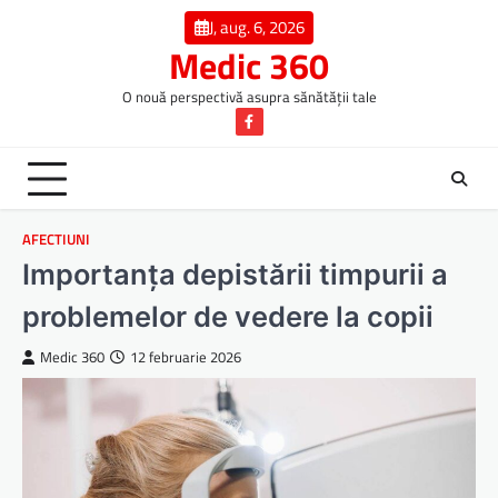
Skip
J, aug. 6, 2026
to
Medic 360
content
O nouă perspectivă asupra sănătății tale
Facebook
AFECTIUNI
Importanța depistării timpurii a
problemelor de vedere la copii
Medic 360
12 februarie 2026