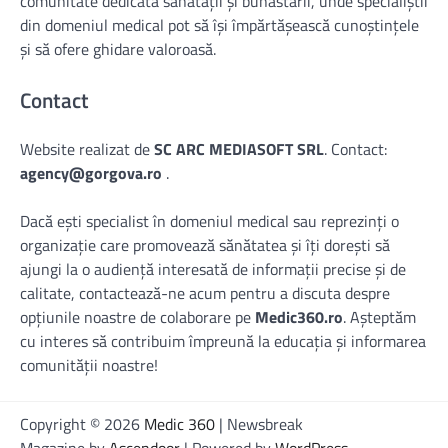
comunitate dedicată sănătății și bunăstării, unde specialiștii
din domeniul medical pot să își împărtășească cunoștințele
și să ofere ghidare valoroasă.
Contact
Website realizat de
SC ARC MEDIASOFT SRL
. Contact:
agency@gorgova.ro
.
Dacă ești specialist în domeniul medical sau reprezinți o
organizație care promovează sănătatea și îți dorești să
ajungi la o audiență interesată de informații precise și de
calitate, contactează-ne acum pentru a discuta despre
opțiunile noastre de colaborare pe
Medic360.ro
. Așteptăm
cu interes să contribuim împreună la educația și informarea
comunității noastre!
Copyright © 2026
Medic 360
| Newsbreak
Magazine by
Ascendoor
| Powered by
WordPress
.