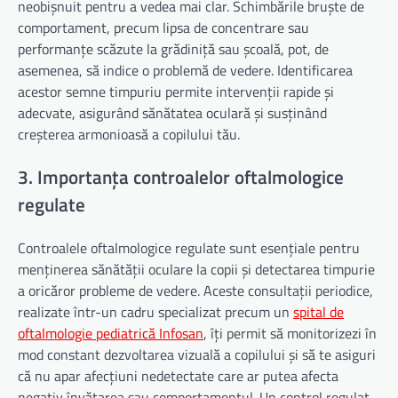
neobișnuit pentru a vedea mai clar. Schimbările bruște de
comportament, precum lipsa de concentrare sau
performanțe scăzute la grădiniță sau școală, pot, de
asemenea, să indice o problemă de vedere. Identificarea
acestor semne timpuriu permite intervenții rapide și
adecvate, asigurând sănătatea oculară și susținând
creșterea armonioasă a copilului tău.
3. Importanța controalelor oftalmologice
regulate
Controalele oftalmologice regulate sunt esențiale pentru
menținerea sănătății oculare la copii și detectarea timpurie
a oricăror probleme de vedere. Aceste consultații periodice,
realizate într-un cadru specializat precum un
spital de
oftalmologie
pediatrică
Infosan
, îți permit să monitorizezi în
mod constant dezvoltarea vizuală a copilului și să te asiguri
că nu apar afecțiuni nedetectate care ar putea afecta
negativ învățarea sau comportamentul. Un control regulat