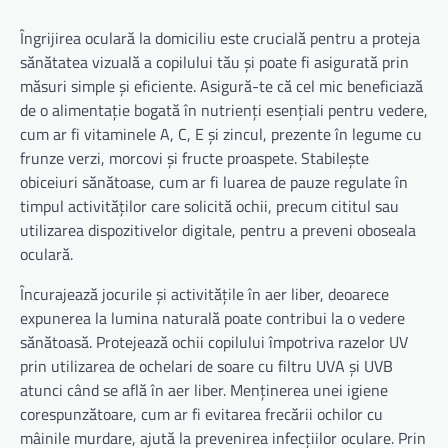
Îngrijirea oculară la domiciliu este crucială pentru a proteja
sănătatea vizuală a copilului tău și poate fi asigurată prin
măsuri simple și eficiente. Asigură-te că cel mic beneficiază
de o alimentație bogată în nutrienți esențiali pentru vedere,
cum ar fi vitaminele A, C, E și zincul, prezente în legume cu
frunze verzi, morcovi și fructe proaspete. Stabilește
obiceiuri sănătoase, cum ar fi luarea de pauze regulate în
timpul activităților care solicită ochii, precum cititul sau
utilizarea dispozitivelor digitale, pentru a preveni oboseala
oculară.
Încurajează jocurile și activitățile în aer liber, deoarece
expunerea la lumina naturală poate contribui la o vedere
sănătoasă. Protejează ochii copilului împotriva razelor UV
prin utilizarea de ochelari de soare cu filtru UVA și UVB
atunci când se află în aer liber. Menținerea unei igiene
corespunzătoare, cum ar fi evitarea frecării ochilor cu
mâinile murdare, ajută la prevenirea infecțiilor oculare. Prin