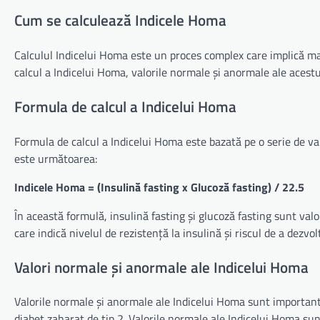
Cum se calculează Indicele Homa
Calculul Indicelui Homa este un proces complex care implică mai 
calcul a Indicelui Homa, valorile normale și anormale ale acestu
Formula de calcul a Indicelui Homa
Formula de calcul a Indicelui Homa este bazată pe o serie de var
este următoarea:
Indicele Homa = (Insulină fasting x Glucoză fasting) / 22.5
În această formulă, insulină fasting și glucoză fasting sunt va
care indică nivelul de rezistență la insulină și riscul de a dezvol
Valori normale și anormale ale Indicelui Homa
Valorile normale și anormale ale Indicelui Homa sunt important
diabet zaharat de tip 2. Valorile normale ale Indicelui Homa sun