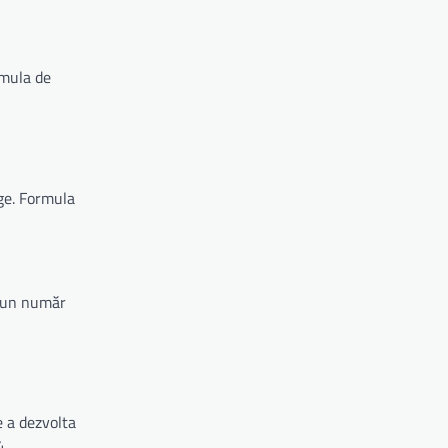
rmula de
nge. Formula
e un număr
e a dezvolta
4.