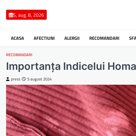
Skip
to
S, aug. 8, 2026
content
ACASA
AFECTIUNI
ALERGII
RECOMANDARI
SF
RECOMANDARI
Importanța Indicelui Homa
press
5 august 2024