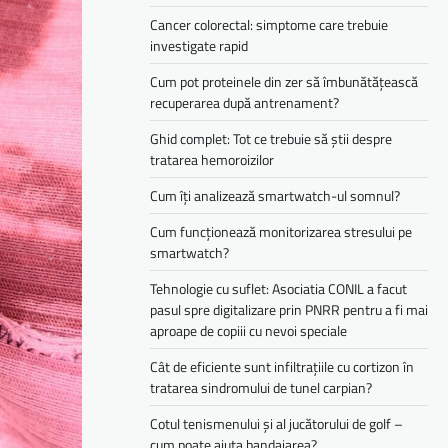
Cancer colorectal: simptome care trebuie
investigate rapid
Cum pot proteinele din zer să îmbunătățească
recuperarea după antrenament?
Ghid complet: Tot ce trebuie să știi despre
tratarea hemoroizilor
Cum îți analizează smartwatch-ul somnul?
Cum funcționează monitorizarea stresului pe
smartwatch?
Tehnologie cu suflet: Asociatia CONIL a facut
pasul spre digitalizare prin PNRR pentru a fi mai
aproape de copiii cu nevoi speciale
Cât de eficiente sunt infiltrațiile cu cortizon în
tratarea sindromului de tunel carpian?
Cotul tenismenului și al jucătorului de golf –
cum poate ajuta bandajarea?