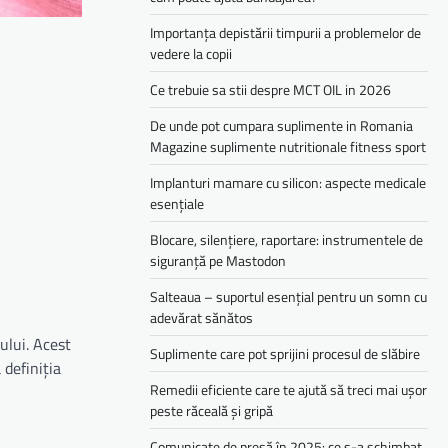
Importanța depistării timpurii a problemelor de
vedere la copii
Ce trebuie sa stii despre MCT OIL in 2026
De unde pot cumpara suplimente in Romania
Magazine suplimente nutritionale fitness sport
Implanturi mamare cu silicon: aspecte medicale
esențiale
Blocare, silențiere, raportare: instrumentele de
siguranță pe Mastodon
Salteaua – suportul esențial pentru un somn cu
adevărat sănătos
ului. Acest
Suplimente care pot sprijini procesul de slăbire
 definiția
Remedii eficiente care te ajută să treci mai ușor
peste răceală și gripă
Comunicate de presă în 2025: ce s-a schimbat