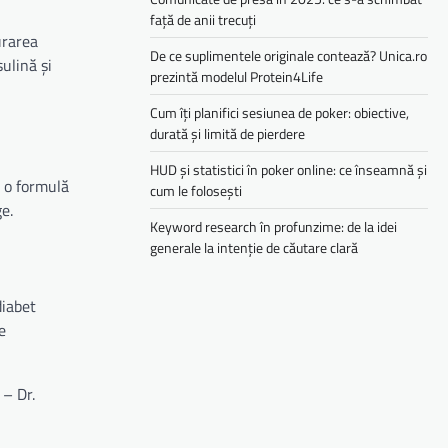
față de anii trecuți
urarea
De ce suplimentele originale contează? Unica.ro
sulină și
prezintă modelul Protein4Life
Cum îți planifici sesiunea de poker: obiective,
durată și limită de pierdere
HUD și statistici în poker online: ce înseamnă și
t o formulă
cum le folosești
ge.
Keyword research în profunzime: de la idei
generale la intenție de căutare clară
diabet
e
 – Dr.