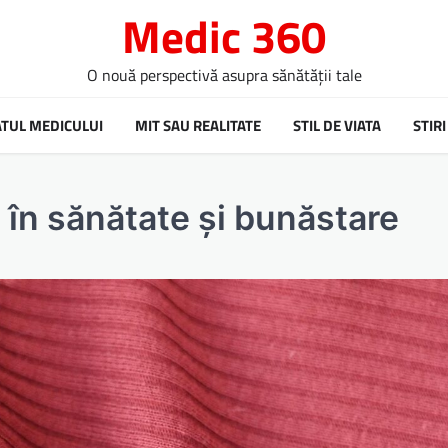
Medic 360
O nouă perspectivă asupra sănătății tale
ATUL MEDICULUI
MIT SAU REALITATE
STIL DE VIATA
STIRI
 în sănătate și bunăstare