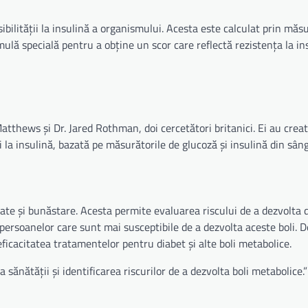
sibilității la insulină a organismului. Acesta este calculat prin măs
rmulă specială pentru a obține un scor care reflectă rezistența la in
atthews și Dr. Jared Rothman, doi cercetători britanici. Ei au crea
ii la insulină, bazată pe măsurătorile de glucoză și insulină din sân
ate și bunăstare. Acesta permite evaluarea riscului de a dezvolta 
a persoanelor care sunt mai susceptibile de a dezvolta aceste boli. D
ficacitatea tratamentelor pentru diabet și alte boli metabolice.
nătății și identificarea riscurilor de a dezvolta boli metabolice.”