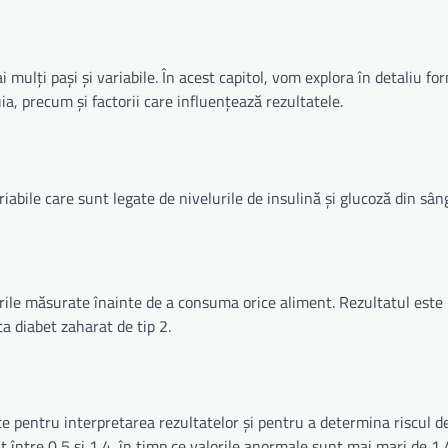
mulți pași și variabile. În acest capitol, vom explora în detaliu fo
ia, precum și factorii care influențează rezultatele.
iabile care sunt legate de nivelurile de insulină și glucoză din sâ
lorile măsurate înainte de a consuma orice aliment. Rezultatul est
ta diabet zaharat de tip 2.
e pentru interpretarea rezultatelor și pentru a determina riscul d
t între 0,5 și 1,4, în timp ce valorile anormale sunt mai mari de 1,