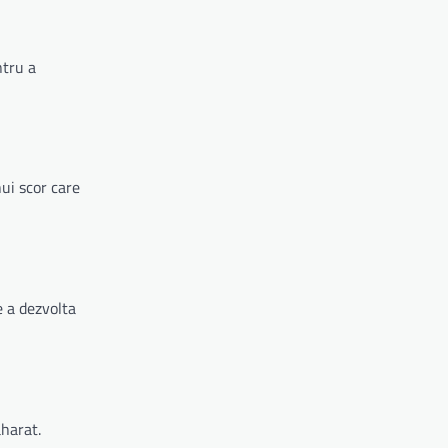
ntru a
ui scor care
e a dezvolta
aharat.