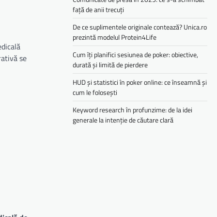
față de anii trecuți
De ce suplimentele originale contează? Unica.ro
prezintă modelul Protein4Life
edicală
Cum îți planifici sesiunea de poker: obiective,
rativă se
durată și limită de pierdere
HUD și statistici în poker online: ce înseamnă și
cum le folosești
Keyword research în profunzime: de la idei
generale la intenție de căutare clară