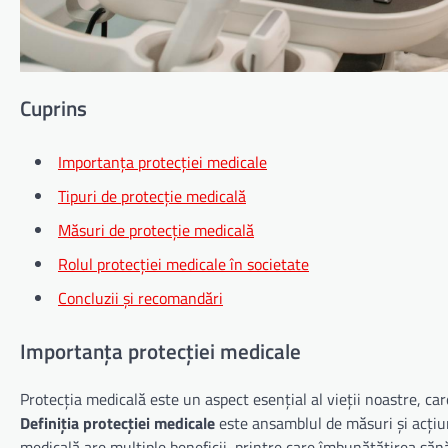
Cuprins
Importanța protecției medicale
Tipuri de protecție medicală
Măsuri de protecție medicală
Rolul protecției medicale în societate
Concluzii și recomandări
Importanța protecției medicale
Protecția medicală este un aspect esențial al vieții noastre, c
Definiția protecției medicale
este ansamblul de măsuri și acțiun
medicală are multiple beneficii, printre care îmbunătățirea sănătă