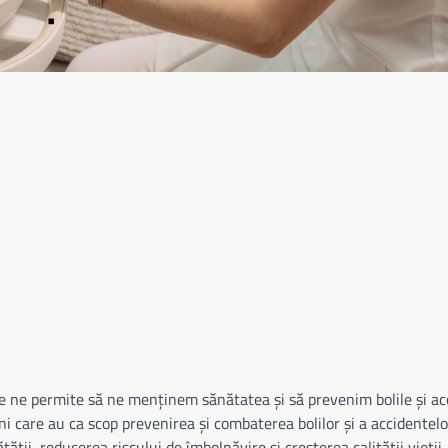
are ne permite să ne menținem sănătatea și să prevenim bolile și ac
i care au ca scop prevenirea și combaterea bolilor și a accidentelo
ții, reducerea riscului de îmbolnăvire și creșterea calității vieții.