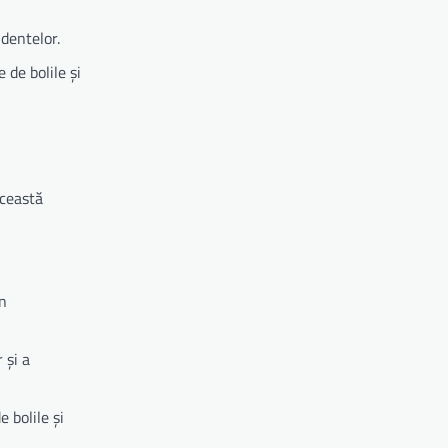
identelor.
 de bolile și
Această
in
 și a
e bolile și