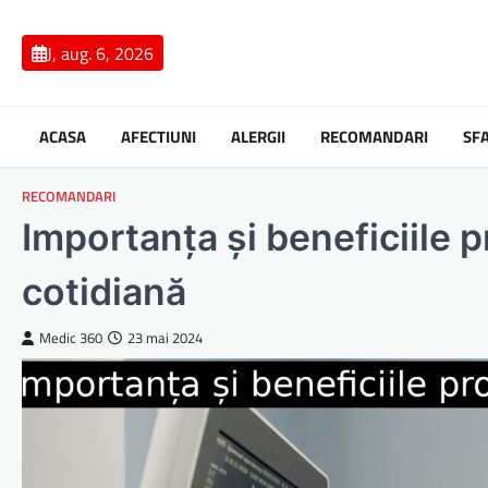
Skip
to
J, aug. 6, 2026
content
ACASA
AFECTIUNI
ALERGII
RECOMANDARI
SF
RECOMANDARI
Importanța și beneficiile p
cotidiană
Medic 360
23 mai 2024