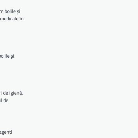
 bolile și
 medicale în
lile și
i de igienă,
ul de
agenți