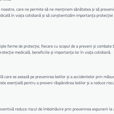
ii noastre, care ne permite să ne menținem sănătatea și să prevenim
icală în viața cotidiană și să conștientizăm importanța protecției
le forme de protecție, fiecare cu scopul de a preveni și combate bo
protecție medicală, beneficiile și importanța lor în viața cotidiană.
ă care se axează pe prevenirea bolilor și a accidentelor prin măsur
ste esențială pentru a preveni răspândirea bolilor și a reduce risc
eventivă reduce riscul de îmbolnăvire prin prevenirea expunerii la 