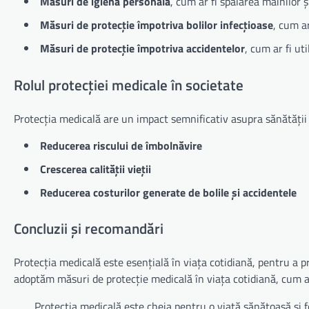
Măsuri de igienă personală
, cum ar fi spălarea mâinilor ș
Măsuri de protecție împotriva bolilor infecțioase
, cum ar
Măsuri de protecție împotriva accidentelor
, cum ar fi ut
Rolul protecției medicale în societate
Protecția medicală are un impact semnificativ asupra sănătății 
Reducerea riscului de îmbolnăvire
Crescerea calității vieții
Reducerea costurilor generate de bolile și accidentele
Concluzii și recomandări
Protecția medicală este esențială în viața cotidiană, pentru a p
adoptăm măsuri de protecție medicală în viața cotidiană, cum ar 
„Protecția medicală este cheia pentru o viață sănătoasă și fe