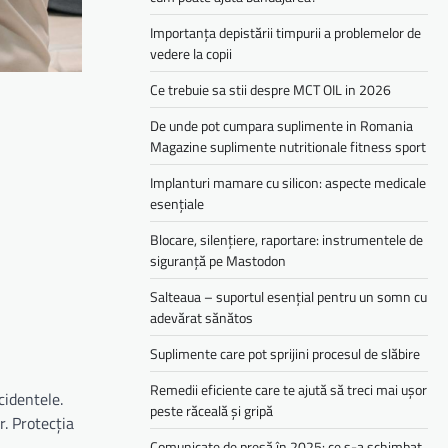
Importanța depistării timpurii a problemelor de
vedere la copii
Ce trebuie sa stii despre MCT OIL in 2026
De unde pot cumpara suplimente in Romania
Magazine suplimente nutritionale fitness sport
Implanturi mamare cu silicon: aspecte medicale
esențiale
Blocare, silențiere, raportare: instrumentele de
siguranță pe Mastodon
Salteaua – suportul esențial pentru un somn cu
adevărat sănătos
Suplimente care pot sprijini procesul de slăbire
Remedii eficiente care te ajută să treci mai ușor
cidentele.
peste răceală și gripă
r. Protecția
Comunicate de presă în 2025: ce s-a schimbat