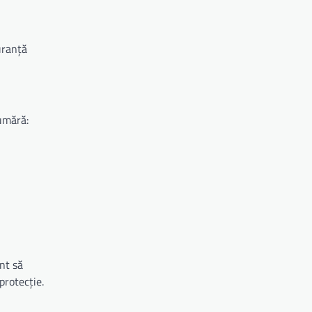
uranță
numără:
nt să
protecție.