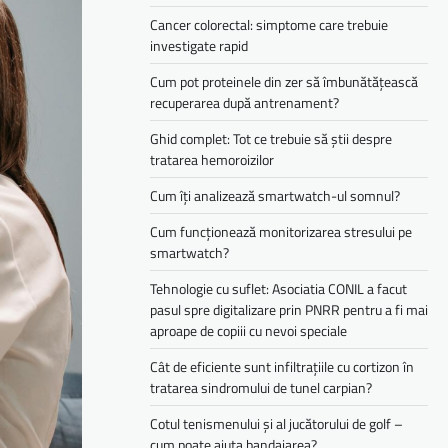
Cancer colorectal: simptome care trebuie
investigate rapid
Cum pot proteinele din zer să îmbunătățească
recuperarea după antrenament?
Ghid complet: Tot ce trebuie să știi despre
tratarea hemoroizilor
Cum îți analizează smartwatch-ul somnul?
Cum funcționează monitorizarea stresului pe
smartwatch?
Tehnologie cu suflet: Asociatia CONIL a facut
pasul spre digitalizare prin PNRR pentru a fi mai
aproape de copiii cu nevoi speciale
Cât de eficiente sunt infiltrațiile cu cortizon în
tratarea sindromului de tunel carpian?
Cotul tenismenului și al jucătorului de golf –
cum poate ajuta bandajarea?