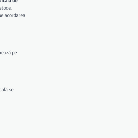
dicală de
etode.
 pe acordarea
axează pe
cală se