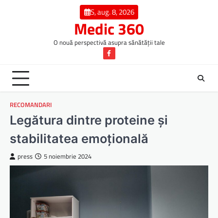
Skip
S, aug. 8, 2026
to
Medic 360
content
O nouă perspectivă asupra sănătății tale
Facebook
RECOMANDARI
Legătura dintre proteine și
stabilitatea emoțională
press
5 noiembrie 2024