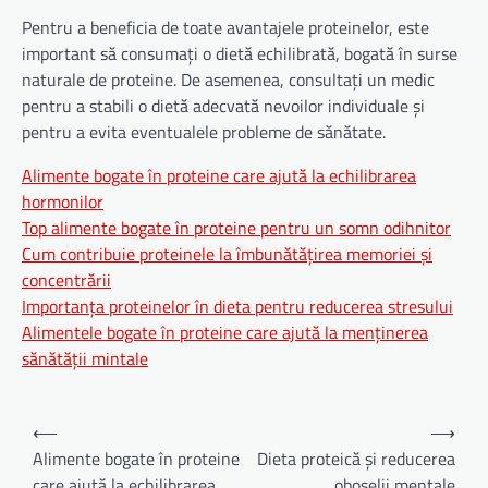
Pentru a beneficia de toate avantajele proteinelor, este
important să consumați o dietă echilibrată, bogată în surse
naturale de proteine. De asemenea, consultați un medic
pentru a stabili o dietă adecvată nevoilor individuale și
pentru a evita eventualele probleme de sănătate.
Alimente bogate în proteine care ajută la echilibrarea
hormonilor
Top alimente bogate în proteine pentru un somn odihnitor
Cum contribuie proteinele la îmbunătățirea memoriei și
concentrării
Importanța proteinelor în dieta pentru reducerea stresului
Alimentele bogate în proteine care ajută la menținerea
sănătății mintale
Navigare
⟵
⟶
în
Alimente bogate în proteine
Dieta proteică și reducerea
care ajută la echilibrarea
oboselii mentale