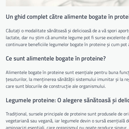
Un ghid complet către alimente bogate în prote
Căutați o modalitate sănătoasă și delicioasă de a vă spori apor
lactate, dar nu știm că anumite legume pot fi surse excelente de
continuare beneficiile legumelor bogate în proteine și cum pot a
Ce sunt alimentele bogate în proteine?
Alimentele bogate în proteine sunt esențiale pentru buna funcț
țesuturilor, la menținerea sănătății sistemului imunitar și la r
care sunt blocurile de construcție ale organismului.
Legumele proteine: O alegere sănătoasă și deli
Tradițional, sursele principale de proteine sunt produsele de or
vegetariană sau vegană, iar legumele devin o sursă esențială d
aminoacizi esențiali, care organismul nu poate produce singur, 