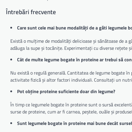
Întrebări frecvente
Care sunt cele mai bune modalități de a găti legumele b
Există o mulțime de modalități delicioase și sănătoase de a gă
adăuga la supe și tocănițe. Experimentați cu diverse rețete și 
Cât de multe legume bogate în proteine ar trebui să co
Nu există o regulă generală. Cantitatea de legume bogate în p
activitate fizică și altor factori individuali. Consultați un nut
Pot obține proteine suficiente doar din legume?
În timp ce legumele bogate în proteine sunt o sursă excelentă 
surse de proteine, cum ar fi carnea, peștele, ouăle și produsel
Sunt legumele bogate în proteine mai bune decât sursele