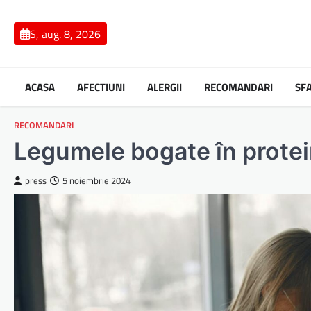
Skip
to
S, aug. 8, 2026
content
ACASA
AFECTIUNI
ALERGII
RECOMANDARI
SF
RECOMANDARI
Legumele bogate în protei
press
5 noiembrie 2024