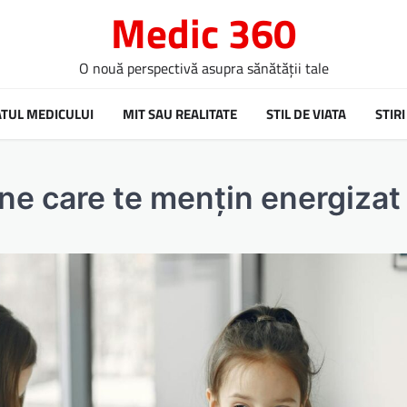
Medic 360
O nouă perspectivă asupra sănătății tale
ATUL MEDICULUI
MIT SAU REALITATE
STIL DE VIATA
STIRI
ne care te mențin energizat