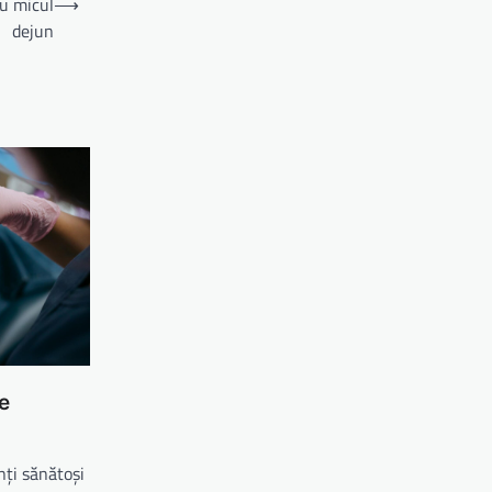
ru micul
⟶
dejun
e
nți sănătoși