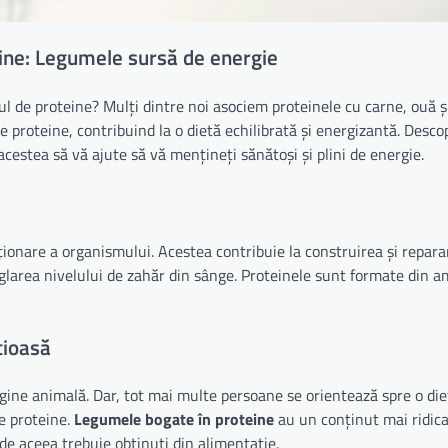
ine: Legumele sursă de energie
tul de proteine? Mulți dintre noi asociem proteinele cu carne, ouă 
 proteine, contribuind la o dietă echilibrată și energizantă. Descop
cestea să vă ajute să vă mențineți sănătoși și plini de energie.
ionare a organismului. Acestea contribuie la construirea și repara
eglarea nivelului de zahăr din sânge. Proteinele sunt formate din a
cioasă
igine animală. Dar, tot mai multe persoane se orientează spre o die
e proteine.
Legumele bogate în proteine
au un conținut mai ridica
de aceea trebuie obținuți din alimentație.