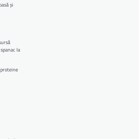
oasă și
sursă
 spanac la
 proteine