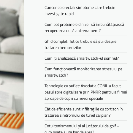
Cancer colorectal: simptome care trebuie
investigate rapid
Cum pot proteinele din zer să îmbunătățească
recuperarea după antrenament?
Ghid complet: Tot ce trebuie să știi despre
tratarea hemoroizilor
Cum îți analizează smartwatch-ul somnul?
Cum funcționează monitorizarea stresului pe
smartwatch?
Tehnologie cu suflet: Asociatia CONIL a facut
pasul spre digitalizare prin PNRR pentru a fi mai
aproape de copiii cu nevoi speciale
Cât de eficiente sunt infiltrațiile cu cortizon în
tratarea sindromului de tunel carpian?
Cotul tenismenului și al jucătorului de golf –
cum poate ajuta bandajarea?