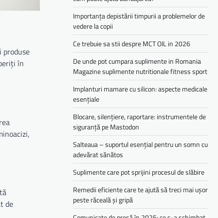
Importanța depistării timpurii a problemelor de
vedere la copii
Ce trebuie sa stii despre MCT OIL in 2026
și produse
De unde pot cumpara suplimente in Romania
eriți în
Magazine suplimente nutritionale fitness sport
Implanturi mamare cu silicon: aspecte medicale
esențiale
Blocare, silențiere, raportare: instrumentele de
rea
siguranță pe Mastodon
minoacizi,
Salteaua – suportul esențial pentru un somn cu
adevărat sănătos
Suplimente care pot sprijini procesul de slăbire
Remedii eficiente care te ajută să treci mai ușor
tă
peste răceală și gripă
t de
Comunicate de presă în 2025: ce s-a schimbat