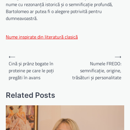
nume cu rezonanță istorică și o semnificație profundă,
Bartolomeo ar putea fi o alegere potrivită pentru
dumneavoastră.
Nume inspirate din literatură clasică
Navigare
⟵
⟶
în
Cină și prânz bogate în
Numele FREDO:
proteine pe care le poți
semnificație, origine,
articole
pregăti în avans
trăsături și personalitate
Related Posts