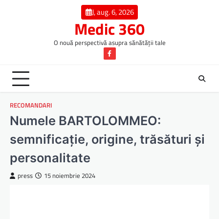
Skip
J, aug. 6, 2026
to
Medic 360
content
O nouă perspectivă asupra sănătății tale
Facebook
RECOMANDARI
Numele BARTOLOMMEO:
semnificație, origine, trăsături și
personalitate
press
15 noiembrie 2024