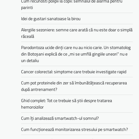
Cum recunosti polipii la copii: semnalul de alarma pentru
parinti
Idei de gustari sanatoase la birou
Alergiile sezoniere: semne care arată că nu este doar o simplă
răceală
Parodontoza ucide dinți care nu au nicio carie. Un stomatolog
din Botoșani explică de ce „mi se umflă gingiile uneori” nu e
un detaliu
Cancer colorectal: simptome care trebuie investigate rapid
Cum pot proteinele din zer să îmbunătățească recuperarea
după antrenament?
Ghid complet: Tot ce trebuie să știi despre tratarea
hemoroizilor
Cum îți analizează smartwatch-ul somnul?
Cum funcționează monitorizarea stresului pe smartwatch?