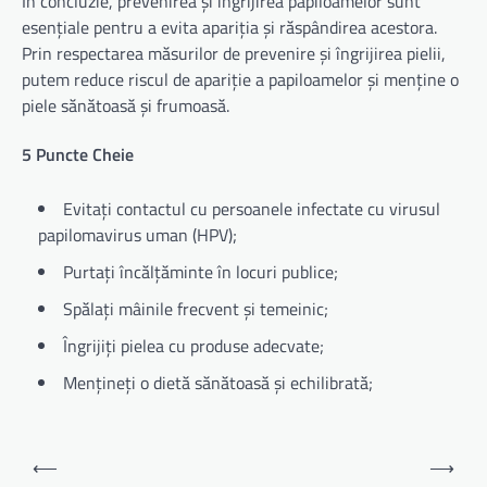
În concluzie, prevenirea și îngrijirea papiloamelor sunt
esențiale pentru a evita apariția și răspândirea acestora.
Prin respectarea măsurilor de prevenire și îngrijirea pielii,
putem reduce riscul de apariție a papiloamelor și menține o
piele sănătoasă și frumoasă.
5 Puncte Cheie
Evitați contactul cu persoanele infectate cu virusul
papilomavirus uman (HPV);
Purtați încălțăminte în locuri publice;
Spălați mâinile frecvent și temeinic;
Îngrijiți pielea cu produse adecvate;
Mențineți o dietă sănătoasă și echilibrată;
Navigare
⟵
⟶