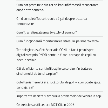
Cum pot proteinele din zer să îmbunătățească recuperarea
după antrenament?
Ghid complet: Tot ce trebuie să știi despre tratarea
hemoroizilor
Cum îți analizează smartwatch-ul somnul?
Cum funcționează monitorizarea stresului pe smartwatch?
Tehnologie cu suflet: Asociatia CONIL a facut pasul spre
digitalizare prin PNRR pentru a fi mai aproape de copiii cu
nevoi speciale
Cât de eficiente sunt infiltrațiile cu cortizon în tratarea
sindromului de tunel carpian?
Cotul tenismenului și al jucătorului de golf – cum poate ajuta
bandajarea?
Importanța depistării timpurii a problemelor de vedere la copii
Ce trebuie sa stii despre MCT OIL in 2026