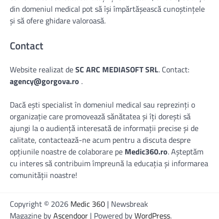
din domeniul medical pot să își împărtășească cunoștințele
și să ofere ghidare valoroasă.
Contact
Website realizat de
SC ARC MEDIASOFT SRL
. Contact:
agency@gorgova.ro
.
Dacă ești specialist în domeniul medical sau reprezinți o
organizație care promovează sănătatea și îți dorești să
ajungi la o audiență interesată de informații precise și de
calitate, contactează-ne acum pentru a discuta despre
opțiunile noastre de colaborare pe
Medic360.ro
. Așteptăm
cu interes să contribuim împreună la educația și informarea
comunității noastre!
Copyright © 2026
Medic 360
| Newsbreak
Magazine by
Ascendoor
| Powered by
WordPress
.