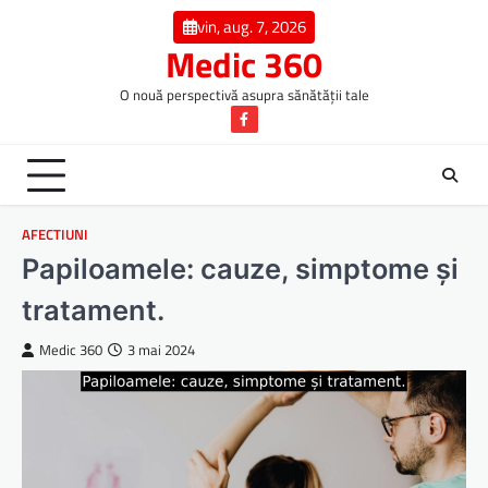
Skip
vin, aug. 7, 2026
to
Medic 360
content
O nouă perspectivă asupra sănătății tale
Facebook
AFECTIUNI
Papiloamele: cauze, simptome și
tratament.
Medic 360
3 mai 2024