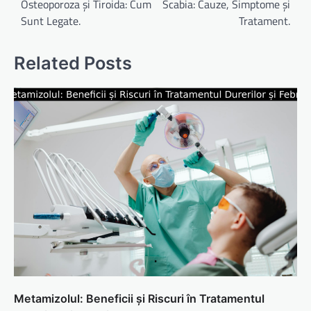
în
Osteoporoza și Tiroida: Cum
Scabia: Cauze, Simptome și
Sunt Legate.
Tratament.
articole
Related Posts
Metamizolul: Beneficii și Riscuri în Tratamentul