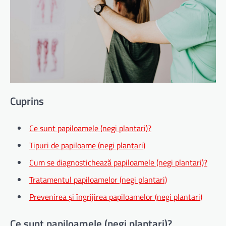
Cuprins
Ce sunt papiloamele (negi plantari)?
Tipuri de papiloame (negi plantari)
Cum se diagnostichează papiloamele (negi plantari)?
Tratamentul papiloamelor (negi plantari)
Prevenirea și îngrijirea papiloamelor (negi plantari)
Ce sunt papiloamele (negi plantari)?