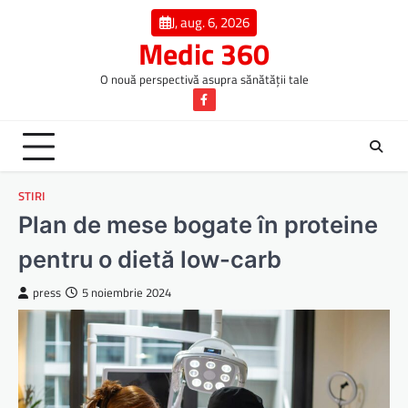
Skip
J, aug. 6, 2026
to
Medic 360
content
O nouă perspectivă asupra sănătății tale
Facebook
STIRI
Plan de mese bogate în proteine
pentru o dietă low-carb
press
5 noiembrie 2024