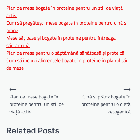
Plan de mese bogate în proteine pentru un stil de viață
activ
Cum să pregătești mese bogate în proteine pentru cină și
prânz
Mese sățioase și bogate în proteine pentru întreaga
săptămână
Plan de mese pentru o săptămână sănătoasă și proteică
Cum să incluzi alimentele bogate în proteine în planul tău
de mese
Navigare
⟵
⟶
în
Plan de mese bogate în
Cină și prânz bogate în
proteine pentru un stil de
proteine pentru o dietă
articole
viață activ
ketogenică
Related Posts