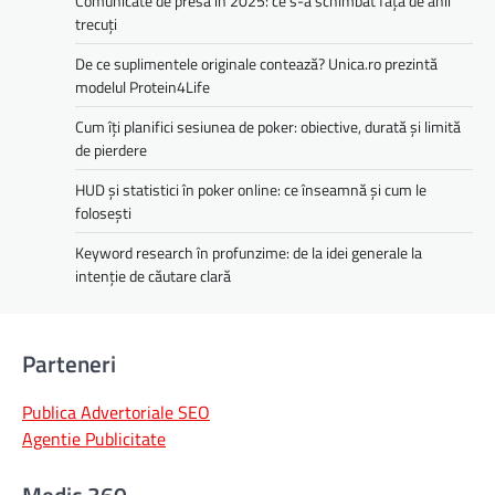
Comunicate de presă în 2025: ce s-a schimbat față de anii
trecuți
De ce suplimentele originale contează? Unica.ro prezintă
modelul Protein4Life
Cum îți planifici sesiunea de poker: obiective, durată și limită
de pierdere
HUD și statistici în poker online: ce înseamnă și cum le
folosești
Keyword research în profunzime: de la idei generale la
intenție de căutare clară
Parteneri
Publica Advertoriale SEO
Agentie Publicitate
Medic 360