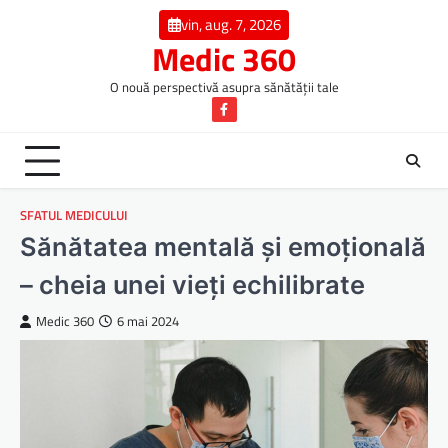
Skip
vin, aug. 7, 2026
to
Medic 360
content
O nouă perspectivă asupra sănătății tale
Facebook
SFATUL MEDICULUI
Sănătatea mentală și emoțională
– cheia unei vieți echilibrate
Medic 360
6 mai 2024