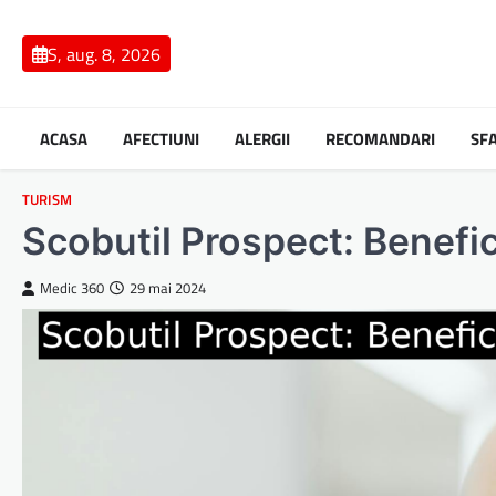
Skip
to
S, aug. 8, 2026
content
ACASA
AFECTIUNI
ALERGII
RECOMANDARI
SF
TURISM
Scobutil Prospect: Benefici
Medic 360
29 mai 2024