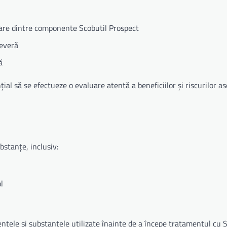
ricare dintre componente Scobutil Prospect
severă
ă
al să se efectueze o evaluare atentă a beneficiilor și riscurilor as
stanțe, inclusiv:
l
ele și substanțele utilizate înainte de a începe tratamentul cu S