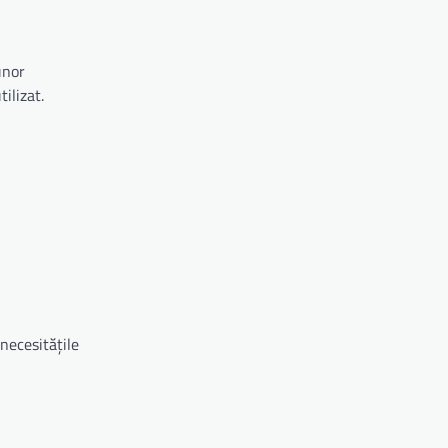
unor
ilizat.
 necesitățile