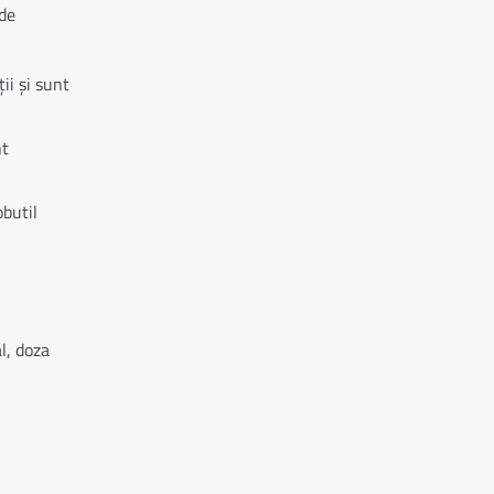
 de
ii și sunt
nt
obutil
l, doza