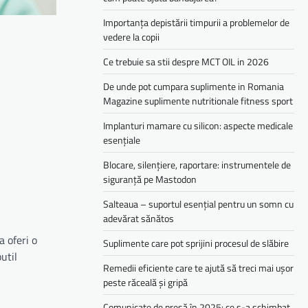
Importanța depistării timpurii a problemelor de
vedere la copii
Ce trebuie sa stii despre MCT OIL in 2026
De unde pot cumpara suplimente in Romania
Magazine suplimente nutritionale fitness sport
Implanturi mamare cu silicon: aspecte medicale
esențiale
Blocare, silențiere, raportare: instrumentele de
siguranță pe Mastodon
Salteaua – suportul esențial pentru un somn cu
adevărat sănătos
 oferi o
Suplimente care pot sprijini procesul de slăbire
util
Remedii eficiente care te ajută să treci mai ușor
peste răceală și gripă
Comunicate de presă în 2025: ce s-a schimbat