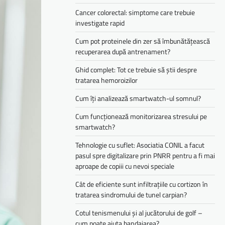
Cancer colorectal: simptome care trebuie
investigate rapid
Cum pot proteinele din zer să îmbunătățească
recuperarea după antrenament?
Ghid complet: Tot ce trebuie să știi despre
tratarea hemoroizilor
Cum îți analizează smartwatch-ul somnul?
Cum funcționează monitorizarea stresului pe
smartwatch?
Tehnologie cu suflet: Asociatia CONIL a facut
pasul spre digitalizare prin PNRR pentru a fi mai
aproape de copiii cu nevoi speciale
Cât de eficiente sunt infiltrațiile cu cortizon în
tratarea sindromului de tunel carpian?
Cotul tenismenului și al jucătorului de golf –
cum poate ajuta bandajarea?