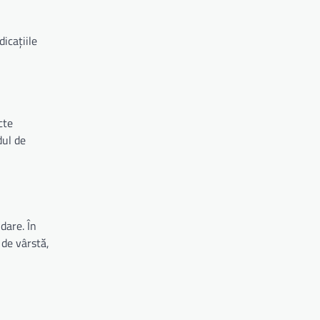
icațiile
cte
dul de
dare. În
 de vârstă,