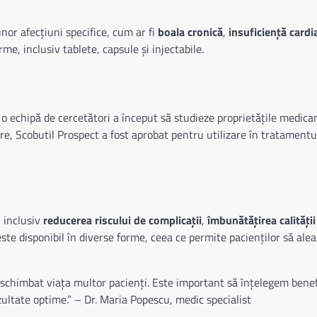
or afecțiuni specifice, cum ar fi
boala cronică
,
insuficiență cardi
me, inclusiv tablete, capsule și injectabile.
nd o echipă de cercetători a început să studieze proprietățile medi
re, Scobutil Prospect a fost aprobat pentru utilizare în tratamentu
, inclusiv
reducerea riscului de complicații
,
îmbunătățirea calității 
ste disponibil în diverse forme, ceea ce permite pacienților să ale
chimbat viața multor pacienți. Este important să înțelegem benefi
ultate optime.” – Dr. Maria Popescu, medic specialist