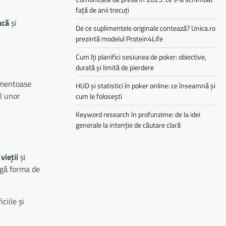
față de anii trecuți
acă
și
De ce suplimentele originale contează? Unica.ro
prezintă modelul Protein4Life
Cum îți planifici sesiunea de poker: obiective,
durată și limită de pierdere
camentoase
HUD și statistici în poker online: ce înseamnă și
l unor
cum le folosești
Keyword research în profunzime: de la idei
generale la intenție de căutare clară
vieții
și
agă forma de
ciile și