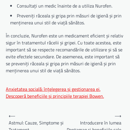
Consultați un medic înainte de a utiliza Nurofen.
Preveniți răceala și gripa prin măsuri de igienă și prin
menținerea unui stil de viață sănătos.
În concluzie, Nurofen este un medicament eficient și relativ
sigur în tratamentul răcelii și gripei. Cu toate acestea, este
important să se respecte recomandările de utilizare și să se
evite efectele secundare. De asemenea, este important să
se preveniți răceala și gripa prin măsuri de igienă și prin
menținerea unui stil de viață sănătos.
Anxietatea socială: înțelegerea și gestionarea ei.
Descoperă beneficiile și principiile terapiei Bowen.
Navigare
⟵
⟶
în
Astmul: Cauze, Simptome și
Introducere în lumea
Tratament.
Pentamag și beneficiile sale