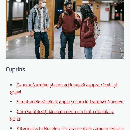
Cuprins
Ce este Nurofen și cum acționează asupra răcelii și
gripei
Simptomele răcelii și gripei și cum le tratează Nurofen
Cum să utilizați Nurofen pentru a trata răceala și
gripa
Alternativele Nurofen și tratamentele complementare