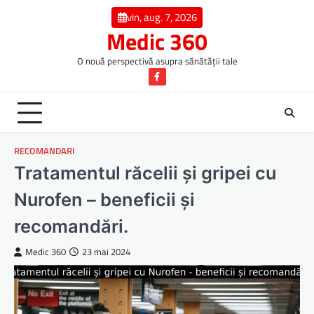
Skip
vin, aug. 7, 2026
to
Medic 360
content
O nouă perspectivă asupra sănătății tale
Facebook
RECOMANDARI
Tratamentul răcelii și gripei cu
Nurofen – beneficii și
recomandări.
Medic 360
23 mai 2024