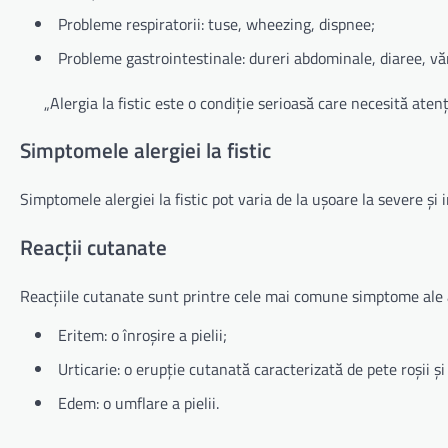
Probleme respiratorii: tuse, wheezing, dispnee;
Probleme gastrointestinale: dureri abdominale, diaree, văr
„Alergia la fistic este o condiție serioasă care necesită aten
Simptomele alergiei la fistic
Simptomele alergiei la fistic pot varia de la ușoare la severe și i
Reacții cutanate
Reacțiile cutanate sunt printre cele mai comune simptome ale ale
Eritem: o înroșire a pielii;
Urticarie: o erupție cutanată caracterizată de pete roșii și
Edem: o umflare a pielii.