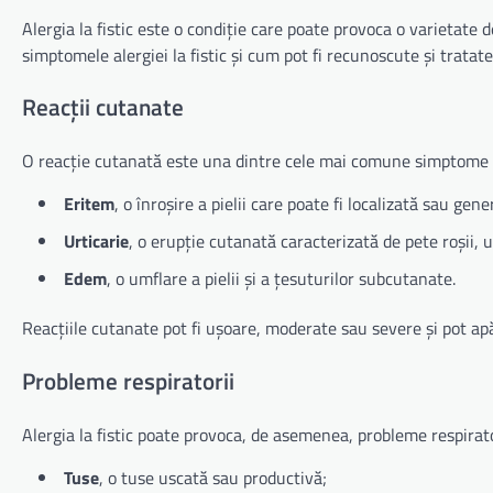
Alergia la fistic este o condiție care poate provoca o varietate 
simptomele alergiei la fistic și cum pot fi recunoscute și tratate
Reacții cutanate
O reacție cutanată este una dintre cele mai comune simptome ale 
Eritem
, o înroșire a pielii care poate fi localizată sau gene
Urticarie
, o erupție cutanată caracterizată de pete roșii, u
Edem
, o umflare a pielii și a țesuturilor subcutanate.
Reacțiile cutanate pot fi ușoare, moderate sau severe și pot apă
Probleme respiratorii
Alergia la fistic poate provoca, de asemenea, probleme respirator
Tuse
, o tuse uscată sau productivă;