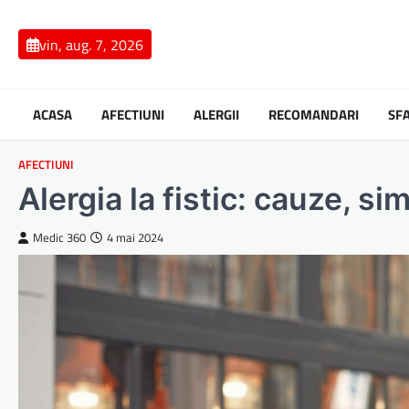
Skip
to
vin, aug. 7, 2026
content
ACASA
AFECTIUNI
ALERGII
RECOMANDARI
SF
AFECTIUNI
Alergia la fistic: cauze, s
Medic 360
4 mai 2024