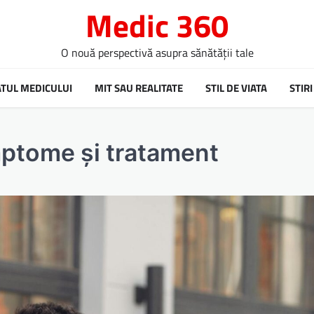
Medic 360
O nouă perspectivă asupra sănătății tale
ATUL MEDICULUI
MIT SAU REALITATE
STIL DE VIATA
STIRI
imptome și tratament