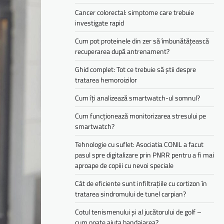
Cancer colorectal: simptome care trebuie
investigate rapid
Cum pot proteinele din zer să îmbunătățească
recuperarea după antrenament?
Ghid complet: Tot ce trebuie să știi despre
tratarea hemoroizilor
Cum îți analizează smartwatch-ul somnul?
Cum funcționează monitorizarea stresului pe
smartwatch?
Tehnologie cu suflet: Asociatia CONIL a facut
pasul spre digitalizare prin PNRR pentru a fi mai
aproape de copiii cu nevoi speciale
Cât de eficiente sunt infiltrațiile cu cortizon în
tratarea sindromului de tunel carpian?
Cotul tenismenului și al jucătorului de golf –
cum poate ajuta bandajarea?