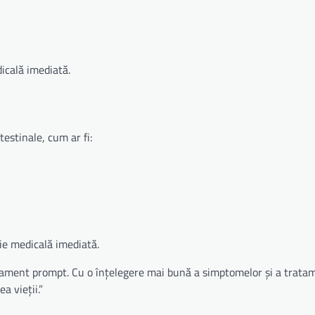
dicală imediată.
estinale, cum ar fi:
ție medicală imediată.
tratament prompt. Cu o înțelegere mai bună a simptomelor și a trata
a vieții.”