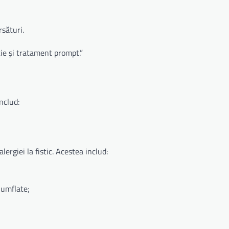
sături.
ție și tratament prompt.”
nclud:
rgiei la fistic. Acestea includ:
 umflate;