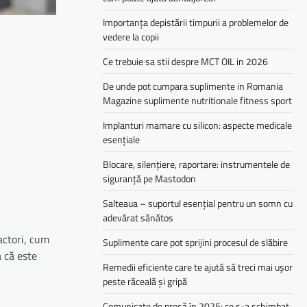
Importanța depistării timpurii a problemelor de
vedere la copii
Ce trebuie sa stii despre MCT OIL in 2026
De unde pot cumpara suplimente in Romania
Magazine suplimente nutritionale fitness sport
Implanturi mamare cu silicon: aspecte medicale
esențiale
Blocare, silențiere, raportare: instrumentele de
siguranță pe Mastodon
Salteaua – suportul esențial pentru un somn cu
adevărat sănătos
factori, cum
Suplimente care pot sprijini procesul de slăbire
a că este
Remedii eficiente care te ajută să treci mai ușor
peste răceală și gripă
Comunicate de presă în 2025: ce s-a schimbat