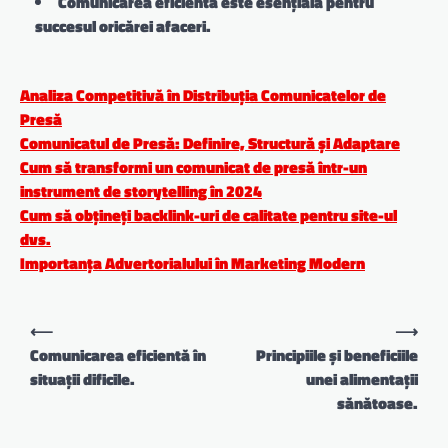
Comunicarea eficientă este esențială pentru
succesul oricărei afaceri.
Analiza Competitivă în Distribuția Comunicatelor de
Presă
Comunicatul de Presă: Definire, Structură și Adaptare
Cum să transformi un comunicat de presă într-un
instrument de storytelling în 2024
Cum să obțineți backlink-uri de calitate pentru site-ul
dvs.
Importanța Advertorialului în Marketing Modern
Navigare
⟵
⟶
în
Comunicarea eficientă în
Principiile și beneficiile
situații dificile.
unei alimentații
articole
sănătoase.