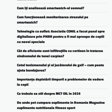
Cum îți analizează smartwatch-ul somnul?
Cum funcționează monitorizarea stresului pe
smartwatch?
Tehnologie cu suflet: Asociatia CONIL a facut pasul spre
digitalizare prin PNRR pentru a fi mai aproape de copiii
cu nevoi speciale
Cât de eficiente sunt infiltrațiile cu cortizon în tratarea
sindromului de tunel carpian?
Cotul tenismenului și al jucătorului de golf – cum poate
ajuta bandajarea?
Importanța depistării timpurii a problemelor de vedere
la copii
Ce trebuie sa stii despre MCT OIL in 2026
De unde pot cumpara suplimente in Romania Magazine
suplimente nutritionale fitness sport