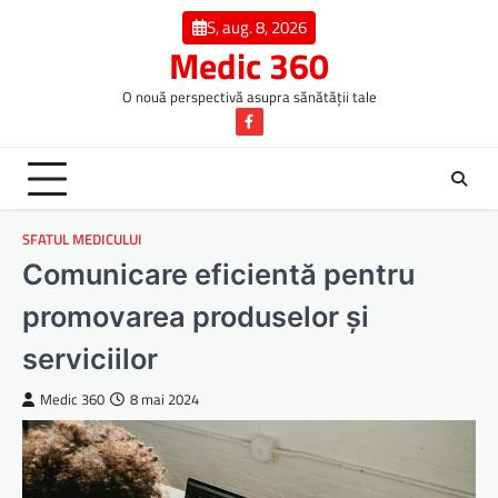
Skip
S, aug. 8, 2026
to
Medic 360
content
O nouă perspectivă asupra sănătății tale
Facebook
SFATUL MEDICULUI
Comunicare eficientă pentru
promovarea produselor și
serviciilor
Medic 360
8 mai 2024