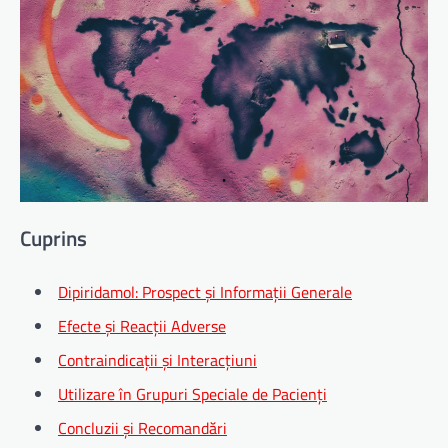
Cuprins
Dipiridamol: Prospect și Informații Generale
Efecte și Reacții Adverse
Contraindicații și Interacțiuni
Utilizare în Grupuri Speciale de Pacienți
Concluzii și Recomandări