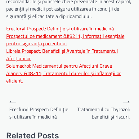
recomandările și punctele cheie prezentate în acest capitol,
pacienții și medicii pot asigura utilizarea în condiții de
siguranță și eficacitate a dipiridamolului.
Erecfuryl Prospect: Definiție și utilizare în medicină
Prospectul de medicament &#8211; informații esențiale
pentru siguranța pacientului
Librela Prospect: Beneficii și Avantaje în Tratamentul
Afecțiunilor
Solumedrol: Medicamentul pentru Afecțiuni Grave
Alanerv &#8211; Tratamentul durerilor și inflamațiilor
eficient.
Navigare
⟵
⟶
în
Erecfuryl Prospect: Definiție
Tratamentul cu Thyrozol:
și utilizare în medicină
beneficii și riscuri.
articole
Related Posts