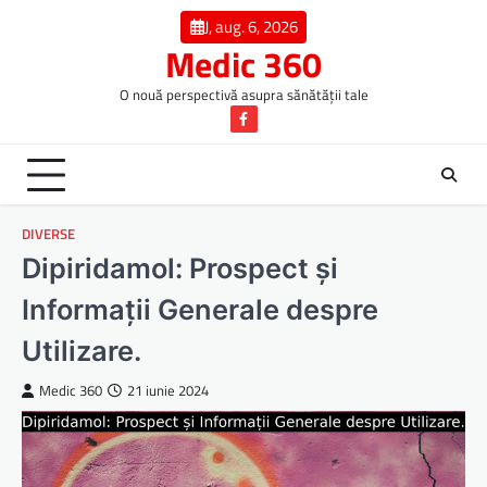
Skip
J, aug. 6, 2026
to
Medic 360
content
O nouă perspectivă asupra sănătății tale
Facebook
DIVERSE
Dipiridamol: Prospect și
Informații Generale despre
Utilizare.
Medic 360
21 iunie 2024