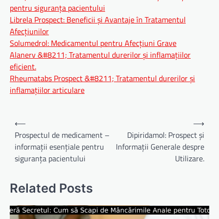
pentru siguranța pacientului
Librela Prospect: Beneficii și Avantaje în Tratamentul
Afecțiunilor
Solumedrol: Medicamentul pentru Afecțiuni Grave
Alanerv &#8211; Tratamentul durerilor și inflamațiilor
eficient.
Rheumatabs Prospect &#8211; Tratamentul durerilor și
inflamațiilor articulare
Navigare
⟵
⟶
în
Prospectul de medicament –
Dipiridamol: Prospect și
informații esențiale pentru
Informații Generale despre
articole
siguranța pacientului
Utilizare.
Related Posts