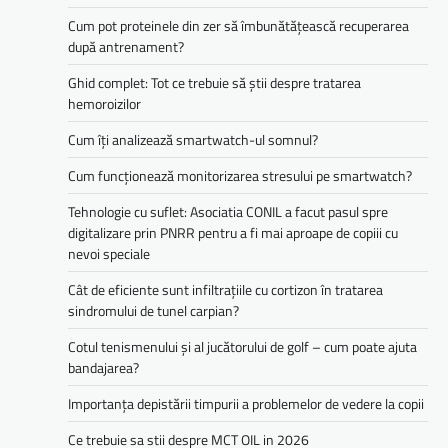
Cum pot proteinele din zer să îmbunătățească recuperarea
după antrenament?
Ghid complet: Tot ce trebuie să știi despre tratarea
hemoroizilor
Cum îți analizează smartwatch-ul somnul?
Cum funcționează monitorizarea stresului pe smartwatch?
Tehnologie cu suflet: Asociatia CONIL a facut pasul spre
digitalizare prin PNRR pentru a fi mai aproape de copiii cu
nevoi speciale
Cât de eficiente sunt infiltrațiile cu cortizon în tratarea
sindromului de tunel carpian?
Cotul tenismenului și al jucătorului de golf – cum poate ajuta
bandajarea?
Importanța depistării timpurii a problemelor de vedere la copii
Ce trebuie sa stii despre MCT OIL in 2026