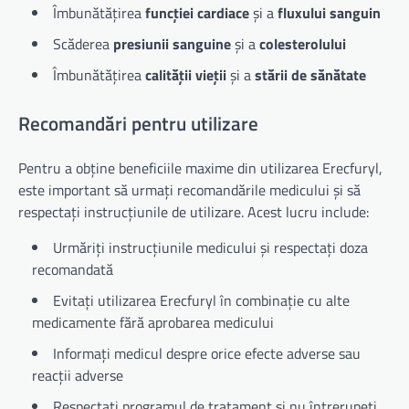
Îmbunătățirea
funcției cardiace
și a
fluxului sanguin
Scăderea
presiunii sanguine
și a
colesterolului
Îmbunătățirea
calității vieții
și a
stării de sănătate
Recomandări pentru utilizare
Pentru a obține beneficiile maxime din utilizarea Erecfuryl,
este important să urmați recomandările medicului și să
respectați instrucțiunile de utilizare. Acest lucru include:
Urmăriți instrucțiunile medicului și respectați doza
recomandată
Evitați utilizarea Erecfuryl în combinație cu alte
medicamente fără aprobarea medicului
Informați medicul despre orice efecte adverse sau
reacții adverse
Respectați programul de tratament și nu întrerupeți