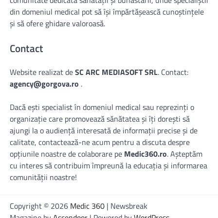
comunitate dedicată sănătății și bunăstării, unde specialiștii
din domeniul medical pot să își împărtășească cunoștințele
și să ofere ghidare valoroasă.
Contact
Website realizat de
SC ARC MEDIASOFT SRL
. Contact:
agency@gorgova.ro
.
Dacă ești specialist în domeniul medical sau reprezinți o
organizație care promovează sănătatea și îți dorești să
ajungi la o audiență interesată de informații precise și de
calitate, contactează-ne acum pentru a discuta despre
opțiunile noastre de colaborare pe
Medic360.ro
. Așteptăm
cu interes să contribuim împreună la educația și informarea
comunității noastre!
Copyright © 2026
Medic 360
| Newsbreak
Magazine by
Ascendoor
| Powered by
WordPress
.