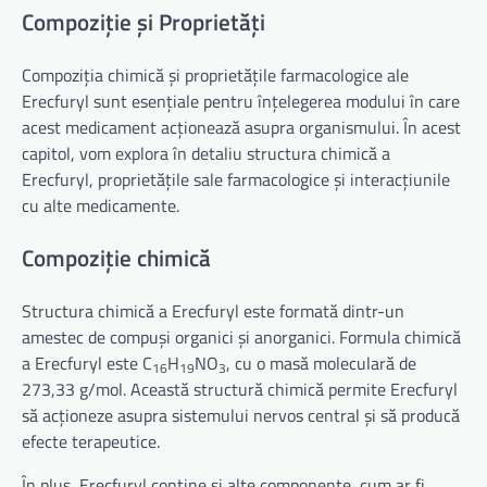
Compoziție și Proprietăți
Compoziția chimică și proprietățile farmacologice ale
Erecfuryl sunt esențiale pentru înțelegerea modului în care
acest medicament acționează asupra organismului. În acest
capitol, vom explora în detaliu structura chimică a
Erecfuryl, proprietățile sale farmacologice și interacțiunile
cu alte medicamente.
Compoziție chimică
Structura chimică a Erecfuryl este formată dintr-un
amestec de compuși organici și anorganici. Formula chimică
a Erecfuryl este C
H
NO
, cu o masă moleculară de
16
19
3
273,33 g/mol. Această structură chimică permite Erecfuryl
să acționeze asupra sistemului nervos central și să producă
efecte terapeutice.
În plus, Erecfuryl conține și alte componente, cum ar fi