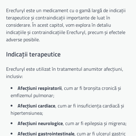
Erecfuryl este un medicament cu o gamă largă de indicații
terapeutice și contraindicații importante de luat în
considerare. În acest capitol, vom explora în detaliu
indicațiile și contraindicațiile Erecfuryl, precum și efectele
adverse posibile.
Indicații terapeutice
Erecfuryl este utilizat în tratamentul anumitor afecțiuni,
inclusiv:
Afecțiuni respiratorii
, cum ar fi bronșita cronică și
emfizemul pulmonar;
Afecțiuni cardiace
, cum ar fi insuficiența cardiacă și
hipertensiunea;
Afecțiuni neurologice
, cum ar fi epilepsia și migrena;
Afecțiuni gastrointestinale
, cum ar fi ulcerul gastric