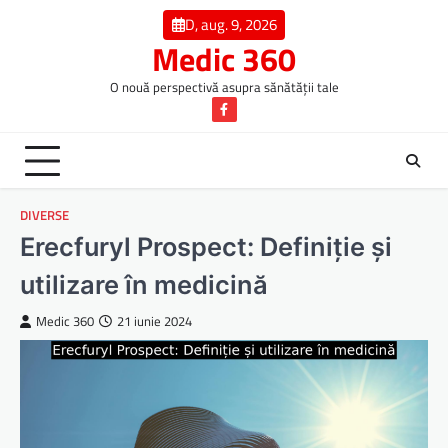
Skip
D, aug. 9, 2026
to
Medic 360
content
O nouă perspectivă asupra sănătății tale
Facebook
DIVERSE
Erecfuryl Prospect: Definiție și
utilizare în medicină
Medic 360
21 iunie 2024