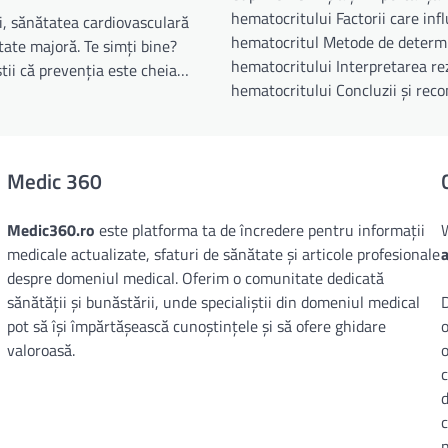
hematocritului Factorii care inf
, sănătatea cardiovasculară
hematocritul Metode de determ
tate majoră. Te simți bine?
hematocritului Interpretarea re
tii că prevenția este cheia…
hematocritului Concluzii și re
Medic 360
Medic360.ro
este platforma ta de încredere pentru informații
medicale actualizate, sfaturi de sănătate și articole profesionale
despre domeniul medical. Oferim o comunitate dedicată
sănătății și bunăstării, unde specialiștii din domeniul medical
D
pot să își împărtășească cunoștințele și să ofere ghidare
o
valoroasă.
o