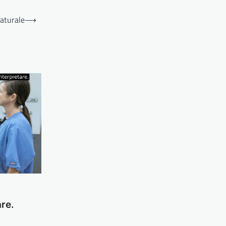
naturale
⟶
are.