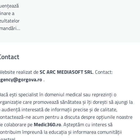
luențează
inare a
zultatelor
comandări…
Contact
Website realizat de
SC ARC MEDIASOFT SRL
. Contact:
agency@gorgova.ro
.
acă ești specialist în domeniul medical sau reprezinți o
rganizație care promovează sănătatea și îți dorești să ajungi la
 audiență interesată de informații precise și de calitate,
contactează-ne acum pentru a discuta despre opțiunile noastre
de colaborare pe
Medic360.ro
. Așteptăm cu interes să
contribuim împreună la educația și informarea comunității
noastre!