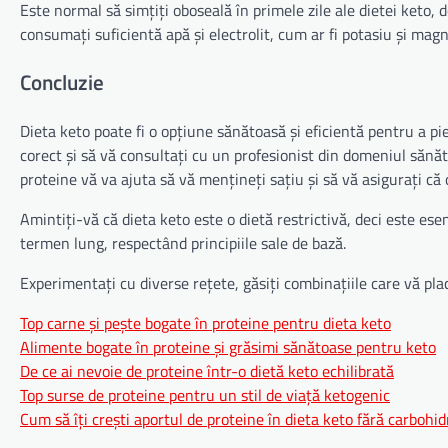
Este normal să simțiți oboseală în primele zile ale dietei keto,
consumați suficientă apă și electrolit, cum ar fi potasiu și magn
Concluzie
Dieta keto poate fi o opțiune sănătoasă și eficientă pentru a p
corect și să vă consultați cu un profesionist din domeniul sănăt
proteine vă va ajuta să vă mențineți sațiu și să vă asigurați că 
Amintiți-vă că dieta keto este o dietă restrictivă, deci este ese
termen lung, respectând principiile sale de bază.
Experimentați cu diverse rețete, găsiți combinațiile care vă pla
Top carne și pește bogate în proteine pentru dieta keto
Alimente bogate în proteine și grăsimi sănătoase pentru keto
De ce ai nevoie de proteine într-o dietă keto echilibrată
Top surse de proteine pentru un stil de viață ketogenic
Cum să îți crești aportul de proteine în dieta keto fără carbohid