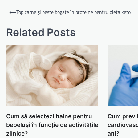
Navigare
⟵
Top carne și pește bogate în proteine pentru dieta keto
în
articole
Related Posts
Cum să selectezi haine pentru
Cum previi
bebeluși în funcție de activitățile
cardiovas
zilnice?
ani?