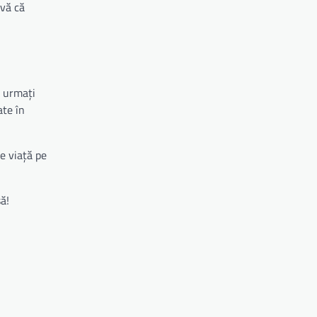
-vă că
o urmați
ate în
de viață pe
ă!