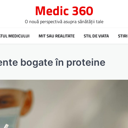
Medic 360
O nouă perspectivă asupra sănătății tale
ATUL MEDICULUI
MIT SAU REALITATE
STIL DE VIATA
STIRI
mente bogate în proteine