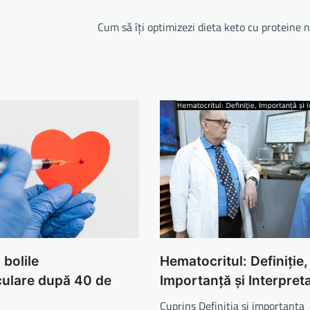
Cum să îți optimizezi dieta keto cu proteine 
 bolile
Hematocritul: Definiție,
culare după 40 de
Importanță și Interpret
Cuprins Definiția și importanța