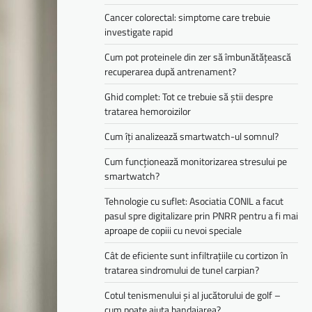
Cancer colorectal: simptome care trebuie
investigate rapid
Cum pot proteinele din zer să îmbunătățească
recuperarea după antrenament?
Ghid complet: Tot ce trebuie să știi despre
tratarea hemoroizilor
Cum îți analizează smartwatch-ul somnul?
Cum funcționează monitorizarea stresului pe
smartwatch?
Tehnologie cu suflet: Asociatia CONIL a facut
pasul spre digitalizare prin PNRR pentru a fi mai
aproape de copiii cu nevoi speciale
Cât de eficiente sunt infiltrațiile cu cortizon în
tratarea sindromului de tunel carpian?
Cotul tenismenului și al jucătorului de golf –
cum poate ajuta bandajarea?