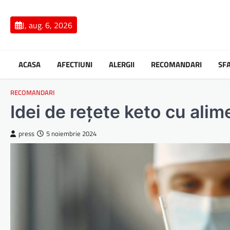
Skip
to
J, aug. 6, 2026
content
ACASA
AFECTIUNI
ALERGII
RECOMANDARI
SF
RECOMANDARI
Idei de rețete keto cu ali
press
5 noiembrie 2024