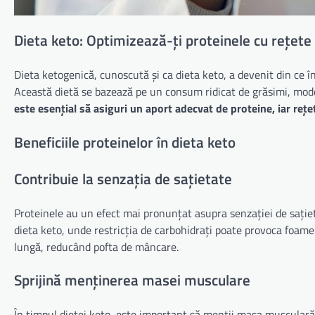
Dieta keto: Optimizează-ți proteinele cu rețet
Dieta ketogenică, cunoscută și ca dieta keto, a devenit din ce î
Această dietă se bazează pe un consum ridicat de grăsimi, mode
este esențial să asiguri un aport adecvat de proteine, iar rețet
Beneficiile proteinelor în dieta keto
Contribuie la senzația de sațietate
Proteinele au un efect mai pronunțat asupra senzației de sațiet
dieta keto, unde restricția de carbohidrați poate provoca foame
lungă, reducând pofta de mâncare.
Sprijină menținerea masei musculare
În timpul dietei keto, este important să menții masa musculară.