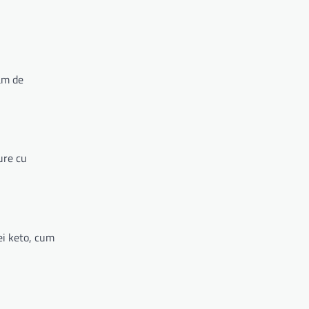
ram de
dure cu
ei keto, cum