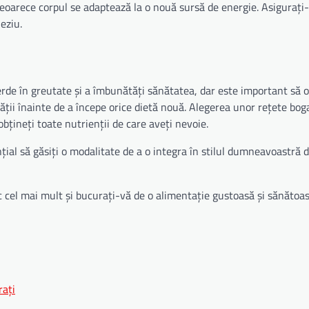
 deoarece corpul se adaptează la o nouă sursă de energie. Asigurați
eziu.
ierde în greutate și a îmbunătăți sănătatea, dar este important să 
ății înainte de a începe orice dietă nouă. Alegerea unor rețete bog
obțineți toate nutrienții de care aveți nevoie.
nțial să găsiți o modalitate de a o integra în stilul dumneavoastră 
c cel mai mult și bucurați-vă de o alimentație gustoasă și sănătoas
rați