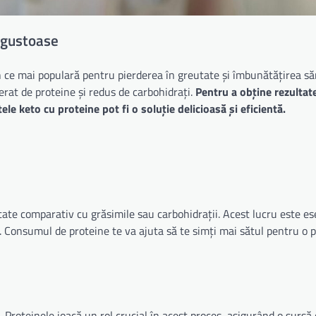
e gustoase
n ce mai populară pentru pierderea în greutate și îmbunătățirea săn
rat de proteine și redus de carbohidrați.
Pentru a obține rezultat
ele keto cu proteine pot fi o soluție delicioasă și eficientă.
ate comparativ cu grăsimile sau carbohidrații. Acest lucru este ese
. Consumul de proteine te va ajuta să te simți mai sătul pentru o 
 Proteinele joacă un rol crucial în acest proces, asigurând o sursă