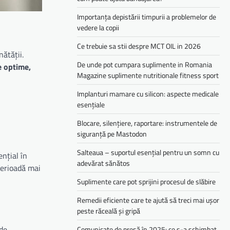
Importanța depistării timpurii a problemelor de
vedere la copii
Ce trebuie sa stii despre MCT OIL in 2026
ătății.
De unde pot cumpara suplimente in Romania
e optime,
Magazine suplimente nutritionale fitness sport
Implanturi mamare cu silicon: aspecte medicale
esențiale
Blocare, silențiere, raportare: instrumentele de
siguranță pe Mastodon
Salteaua – suportul esențial pentru un somn cu
nțial în
adevărat sănătos
perioadă mai
Suplimente care pot sprijini procesul de slăbire
Remedii eficiente care te ajută să treci mai ușor
peste răceală și gripă
 de
Comunicate de presă în 2025: ce s-a schimbat