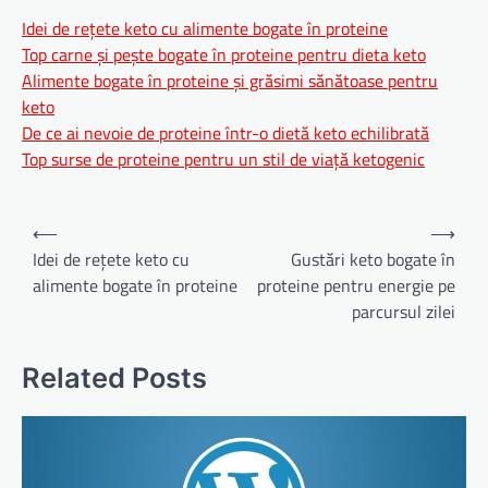
Idei de rețete keto cu alimente bogate în proteine
Top carne și pește bogate în proteine pentru dieta keto
Alimente bogate în proteine și grăsimi sănătoase pentru
keto
De ce ai nevoie de proteine într-o dietă keto echilibrată
Top surse de proteine pentru un stil de viață ketogenic
Navigare
⟵
⟶
în
Idei de rețete keto cu
Gustări keto bogate în
alimente bogate în proteine
proteine pentru energie pe
articole
parcursul zilei
Related Posts