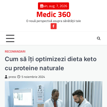
Skip
vin, aug. 7, 2026
to
Medic 360
content
O nouă perspectivă asupra sănătății tale
Facebook
RECOMANDARI
Cum să îți optimizezi dieta keto
cu proteine naturale
press
5 noiembrie 2024