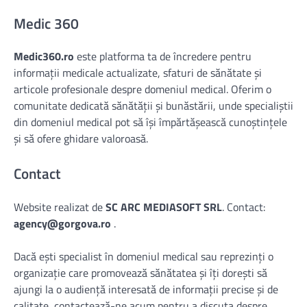
Medic 360
Medic360.ro
este platforma ta de încredere pentru
informații medicale actualizate, sfaturi de sănătate și
articole profesionale despre domeniul medical. Oferim o
comunitate dedicată sănătății și bunăstării, unde specialiștii
din domeniul medical pot să își împărtășească cunoștințele
și să ofere ghidare valoroasă.
Contact
Website realizat de
SC ARC MEDIASOFT SRL
. Contact:
agency@gorgova.ro
.
Dacă ești specialist în domeniul medical sau reprezinți o
organizație care promovează sănătatea și îți dorești să
ajungi la o audiență interesată de informații precise și de
calitate, contactează-ne acum pentru a discuta despre