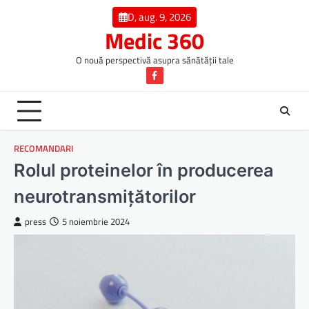
Skip
D, aug. 9, 2026
to
Medic 360
content
O nouă perspectivă asupra sănătății tale
Facebook
RECOMANDARI
Rolul proteinelor în producerea
neurotransmițătorilor
press
5 noiembrie 2024