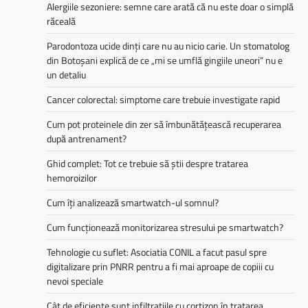
Alergiile sezoniere: semne care arată că nu este doar o simplă
răceală
Parodontoza ucide dinți care nu au nicio carie. Un stomatolog
din Botoșani explică de ce „mi se umflă gingiile uneori” nu e
un detaliu
Cancer colorectal: simptome care trebuie investigate rapid
Cum pot proteinele din zer să îmbunătățească recuperarea
după antrenament?
Ghid complet: Tot ce trebuie să știi despre tratarea
hemoroizilor
Cum îți analizează smartwatch-ul somnul?
Cum funcționează monitorizarea stresului pe smartwatch?
Tehnologie cu suflet: Asociatia CONIL a facut pasul spre
digitalizare prin PNRR pentru a fi mai aproape de copiii cu
nevoi speciale
Cât de eficiente sunt infiltrațiile cu cortizon în tratarea