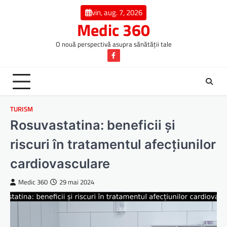
Skip
vin, aug. 7, 2026
to
Medic 360
content
O nouă perspectivă asupra sănătății tale
Facebook
TURISM
Rosuvastatina: beneficii și
riscuri în tratamentul afecțiunilor
cardiovasculare
Medic 360
29 mai 2024