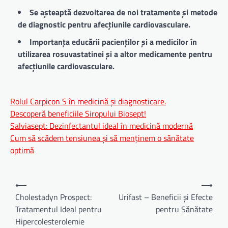
Se așteaptă dezvoltarea de noi tratamente și metode
de diagnostic pentru afecțiunile cardiovasculare.
Importanța educării pacienților și a medicilor în
utilizarea rosuvastatinei și a altor medicamente pentru
afecțiunile cardiovasculare.
Rolul Carpicon S în medicină și diagnosticare.
Descoperă beneficiile Siropului Biosept!
Salviasept: Dezinfectantul ideal în medicină modernă
Cum să scădem tensiunea și să menținem o sănătate
optimă
Navigare
⟵
⟶
în
Cholestadyn Prospect:
Urifast – Beneficii și Efecte
Tratamentul Ideal pentru
pentru Sănătate
articole
Hipercolesterolemie