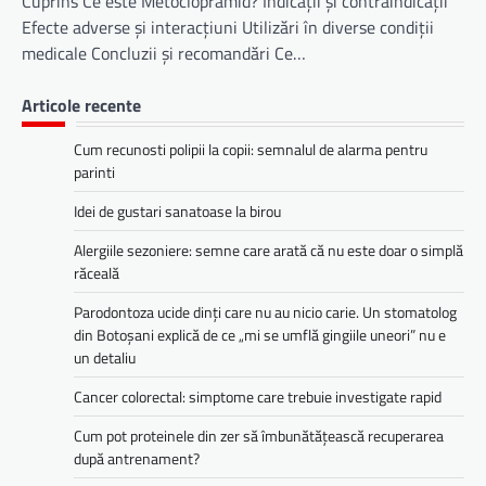
Cuprins Ce este Metoclopramid? Indicații și contraindicații
Efecte adverse și interacțiuni Utilizări în diverse condiții
medicale Concluzii și recomandări Ce…
Articole recente
Cum recunosti polipii la copii: semnalul de alarma pentru
parinti
Idei de gustari sanatoase la birou
Alergiile sezoniere: semne care arată că nu este doar o simplă
răceală
Parodontoza ucide dinți care nu au nicio carie. Un stomatolog
din Botoșani explică de ce „mi se umflă gingiile uneori” nu e
un detaliu
Cancer colorectal: simptome care trebuie investigate rapid
Cum pot proteinele din zer să îmbunătățească recuperarea
după antrenament?