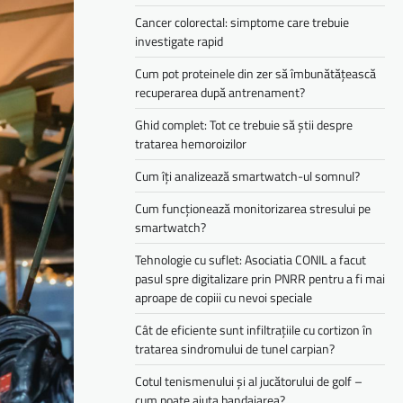
Cancer colorectal: simptome care trebuie
investigate rapid
Cum pot proteinele din zer să îmbunătățească
recuperarea după antrenament?
Ghid complet: Tot ce trebuie să știi despre
tratarea hemoroizilor
Cum îți analizează smartwatch-ul somnul?
Cum funcționează monitorizarea stresului pe
smartwatch?
Tehnologie cu suflet: Asociatia CONIL a facut
pasul spre digitalizare prin PNRR pentru a fi mai
aproape de copiii cu nevoi speciale
Cât de eficiente sunt infiltrațiile cu cortizon în
tratarea sindromului de tunel carpian?
Cotul tenismenului și al jucătorului de golf –
cum poate ajuta bandajarea?