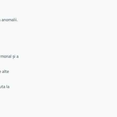
a anomalii.
rmonal și a
e alte
uta la