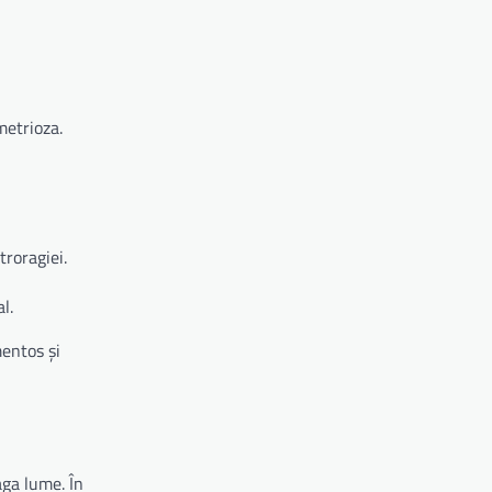
metrioza.
roragiei.
l.
mentos și
aga lume. În