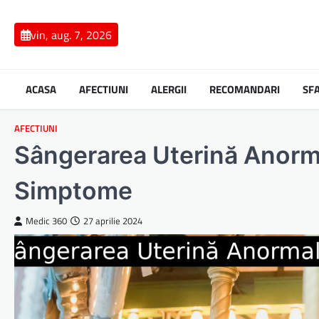
Skip
to
vin, aug. 7, 2026
content
ACASA
AFECTIUNI
ALERGII
RECOMANDARI
SF
AFECTIUNI
Sângerarea Uterină Anorma
Simptome
Medic 360
27 aprilie 2024