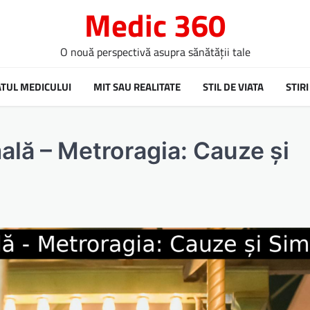
Medic 360
O nouă perspectivă asupra sănătății tale
ATUL MEDICULUI
MIT SAU REALITATE
STIL DE VIATA
STIRI
lă – Metroragia: Cauze și