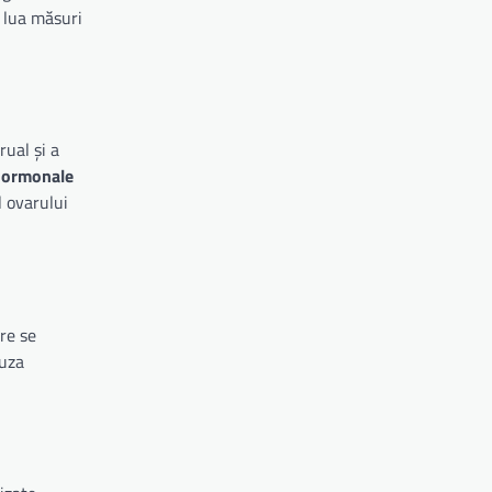
a lua măsuri
rual și a
 hormonale
l ovarului
re se
auza