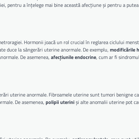
agiei, pentru a înțelege mai bine această afecțiune și pentru a pute
troragiei. Hormonii joacă un rol crucial în reglarea ciclului menst
oate duce la sângerări uterine anormale. De exemplu,
modificările
 anormale. De asemenea,
afecțiunile endocrine
, cum ar fi sindromu
erări uterine anormale. Fibroamele uterine sunt tumori benigne ca
anormale. De asemenea,
polipii uterini
și alte anomalii uterine pot c