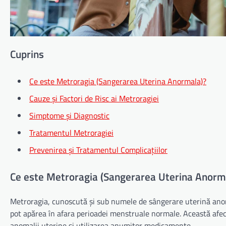
Cuprins
Ce este Metroragia (Sangerarea Uterina Anormala)?
Cauze și Factori de Risc ai Metroragiei
Simptome și Diagnostic
Tratamentul Metroragiei
Prevenirea și Tratamentul Complicațiilor
Ce este Metroragia (Sangerarea Uterina Anorm
Metroragia, cunoscută și sub numele de sângerare uterină anor
pot apărea în afara perioadei menstruale normale. Această afecț
anomalii uterine și utilizarea anumitor medicamente.