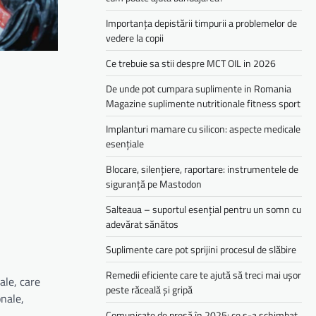
Importanța depistării timpurii a problemelor de
vedere la copii
Ce trebuie sa stii despre MCT OIL in 2026
De unde pot cumpara suplimente in Romania
Magazine suplimente nutritionale fitness sport
Implanturi mamare cu silicon: aspecte medicale
esențiale
Blocare, silențiere, raportare: instrumentele de
siguranță pe Mastodon
Salteaua – suportul esențial pentru un somn cu
adevărat sănătos
Suplimente care pot sprijini procesul de slăbire
Remedii eficiente care te ajută să treci mai ușor
ale, care
peste răceală și gripă
onale,
Comunicate de presă în 2025: ce s-a schimbat