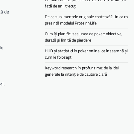
față de anii trecuți
tă de
De ce suplimentele originale contează? Unica.ro
prezintă modelul Protein4Life
Cum îți planifici sesiunea de poker: obiective,
durată și limită de pierdere
le
HUD și statistici în poker online: ce înseamnă și
cum le folosești
Keyword research în profunzime: de la idei
generale la intenție de căutare clară
ri.