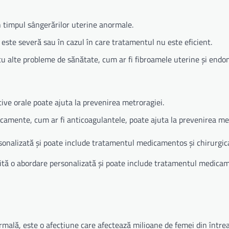
n timpul sângerărilor uterine anormale.
a este severă sau în cazul în care tratamentul nu este eficient.
 cu alte probleme de sănătate, cum ar fi fibroamele uterine și endo
tive orale poate ajuta la prevenirea metroragiei.
camente, cum ar fi anticoagulantele, poate ajuta la prevenirea met
sonalizată și poate include tratamentul medicamentos și chirurgica
sită o abordare personalizată și poate include tratamentul medica
ală, este o afecțiune care afectează milioane de femei din între