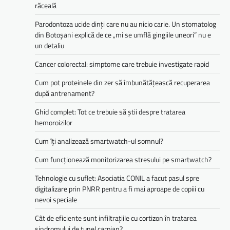
răceală
Parodontoza ucide dinți care nu au nicio carie. Un stomatolog
din Botoșani explică de ce „mi se umflă gingiile uneori” nu e
un detaliu
Cancer colorectal: simptome care trebuie investigate rapid
Cum pot proteinele din zer să îmbunătățească recuperarea
după antrenament?
Ghid complet: Tot ce trebuie să știi despre tratarea
hemoroizilor
Cum îți analizează smartwatch-ul somnul?
Cum funcționează monitorizarea stresului pe smartwatch?
Tehnologie cu suflet: Asociatia CONIL a facut pasul spre
digitalizare prin PNRR pentru a fi mai aproape de copiii cu
nevoi speciale
Cât de eficiente sunt infiltrațiile cu cortizon în tratarea
sindromului de tunel carpian?