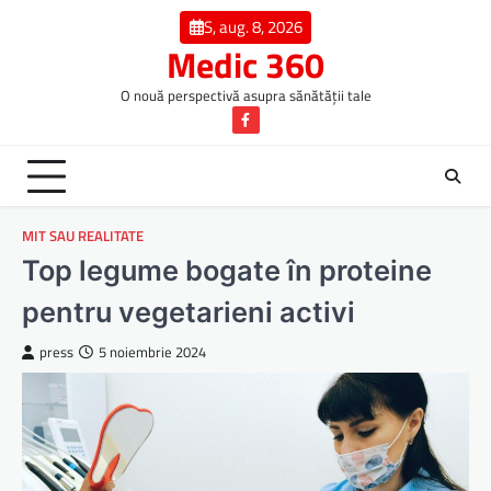
Skip
S, aug. 8, 2026
to
Medic 360
content
O nouă perspectivă asupra sănătății tale
Facebook
MIT SAU REALITATE
Top legume bogate în proteine
pentru vegetarieni activi
press
5 noiembrie 2024