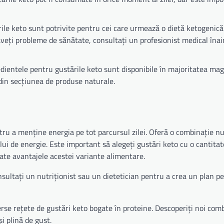
ile keto sunt potrivite pentru cei care urmează o dietă ketogenic
aveți probleme de sănătate, consultați un profesionist medical înai
dientele pentru gustările keto sunt disponibile în majoritatea mag
din secțiunea de produse naturale.
tru a menține energia pe tot parcursul zilei. Oferă o combinație nu
ui de energie. Este important să alegeți gustări keto cu o cantita
oate avantajele acestei variante alimentare.
sultați un nutriționist sau un dietetician pentru a crea un plan pe
rse rețete de gustări keto bogate în proteine. Descoperiți noi comb
i plină de gust.