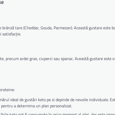
se
de brânză tare (Cheddar, Gouda, Parmezan). Această gustare este b
 satisfacție.
e, precum ardei gras, ciuperci sau spanac. Această gustare este o
proteine:
rul ideal de gustări keto pe zi depinde de nevoile individuale. Es
n pentru a determina un plan personalizat.
ările keto pot fi consumate în orice moment al zilei, dar este impo