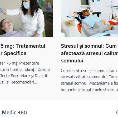
75 mg: Tratamentul
Stresul și somnul: Cum
or Specifice
afectează stresul calita
somnului
ter 75 mg: Prezentare
ții și Contraindicații Doze și
Cuprins Stresul și somnul: Cum
fecte Secundare și Reacții
stresul calitatea somnului Cum
uzii și Recomandări…
stresul somnul: Mecanismele fiz
Semnele și simptomele stresulu
Medic 360