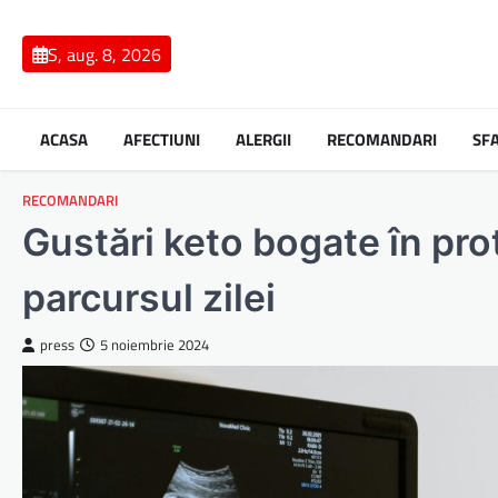
Skip
to
S, aug. 8, 2026
content
ACASA
AFECTIUNI
ALERGII
RECOMANDARI
SF
RECOMANDARI
Gustări keto bogate în pro
parcursul zilei
press
5 noiembrie 2024