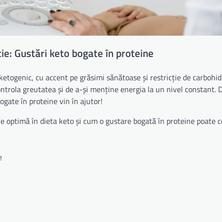
ție: Gustări keto bogate în proteine
 ketogenic, cu accent pe grăsimi sănătoase și restricție de carbohidr
ontrola greutatea și de a-și menține energia la un nivel constant. 
gate în proteine vin în ajutor!
e optimă în dieta keto și cum o gustare bogată în proteine poate co
e