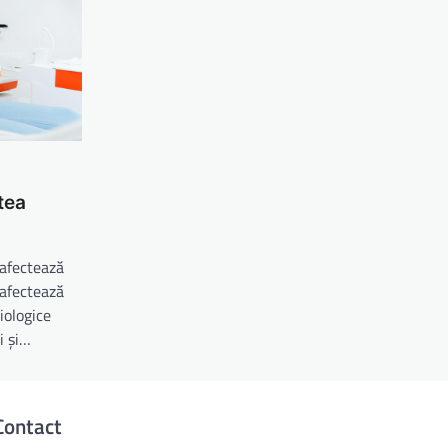
tea
 afectează
 afectează
iologice
i și…
Contact