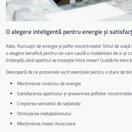
O alegere inteligentă pentru energie și satisfac
Adio, fluctuații de energie și pofte necontrolate! Stilul de viață
o alegere benefică pentru cei care caută o modalitate de a-și c
întâmplă când apetitul se trezește între mese? Gustările keto bo
Descoperă de ce proteinele sunt esențiale pentru o stare de bin
Menținerea nivelului de energie
Satisfacerea apetitului și prevenirea poftelor necontrolat
Creșterea senzatiei de sațietate
Stimularea metabolismului
Menținerea masei musculare