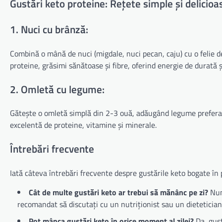
Gustări keto proteine: Rețete simple și delicioa
1. Nuci cu brânză:
Combină o mână de nuci (migdale, nuci pecan, caju) cu o felie 
proteine, grăsimi sănătoase și fibre, oferind energie de durată și
2. Omletă cu legume:
Gătește o omletă simplă din 2-3 ouă, adăugând legume preferat
excelentă de proteine, vitamine și minerale.
Întrebări frecvente
Iată câteva întrebări frecvente despre gustările keto bogate în 
Cât de multe gustări keto ar trebui să mănânc pe zi?
Numă
recomandat să discutați cu un nutriționist sau un dieteticia
Pot mânca gustări keto în orice moment al zilei?
Da, gust