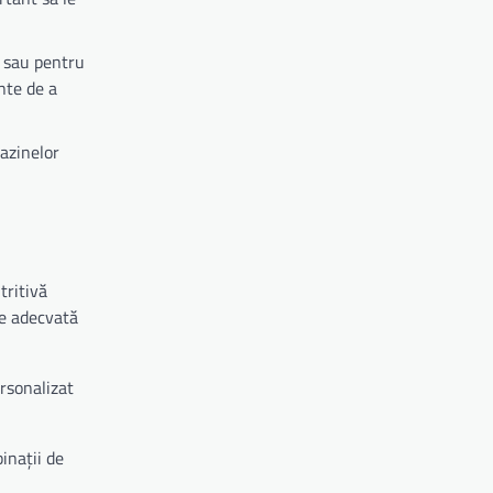
ă sau pentru
nte de a
azinelor
tritivă
te adecvată
rsonalizat
inații de