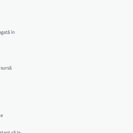
ogată în
 sursă
te
rtant să le