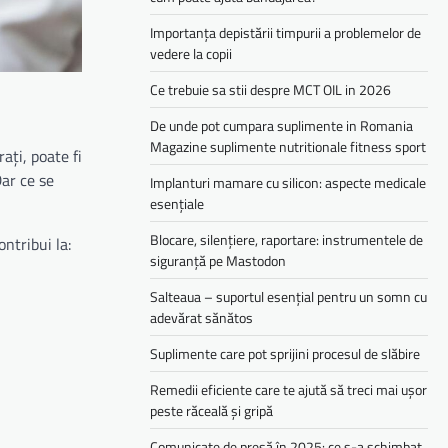
Importanța depistării timpurii a problemelor de
vedere la copii
Ce trebuie sa stii despre MCT OIL in 2026
De unde pot cumpara suplimente in Romania
Magazine suplimente nutritionale fitness sport
ați, poate fi
Dar ce se
Implanturi mamare cu silicon: aspecte medicale
esențiale
Blocare, silențiere, raportare: instrumentele de
ntribui la:
siguranță pe Mastodon
Salteaua – suportul esențial pentru un somn cu
adevărat sănătos
Suplimente care pot sprijini procesul de slăbire
Remedii eficiente care te ajută să treci mai ușor
peste răceală și gripă
Comunicate de presă în 2025: ce s-a schimbat