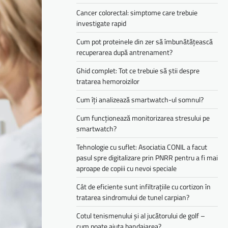
Cancer colorectal: simptome care trebuie
investigate rapid
Cum pot proteinele din zer să îmbunătățească
recuperarea după antrenament?
Ghid complet: Tot ce trebuie să știi despre
tratarea hemoroizilor
Cum îți analizează smartwatch-ul somnul?
Cum funcționează monitorizarea stresului pe
smartwatch?
Tehnologie cu suflet: Asociatia CONIL a facut
pasul spre digitalizare prin PNRR pentru a fi mai
aproape de copiii cu nevoi speciale
Cât de eficiente sunt infiltrațiile cu cortizon în
tratarea sindromului de tunel carpian?
Cotul tenismenului și al jucătorului de golf –
cum poate ajuta bandajarea?