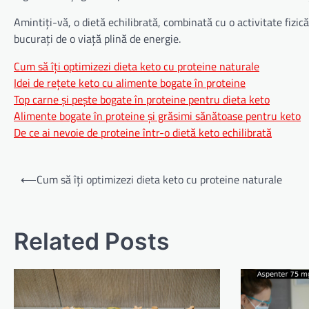
Amintiți-vă, o dietă echilibrată, combinată cu o activitate fizic
bucurați de o viață plină de energie.
Cum să îți optimizezi dieta keto cu proteine naturale
Idei de rețete keto cu alimente bogate în proteine
Top carne și pește bogate în proteine pentru dieta keto
Alimente bogate în proteine și grăsimi sănătoase pentru keto
De ce ai nevoie de proteine într-o dietă keto echilibrată
Navigare
⟵
Cum să îți optimizezi dieta keto cu proteine naturale
în
articole
Related Posts